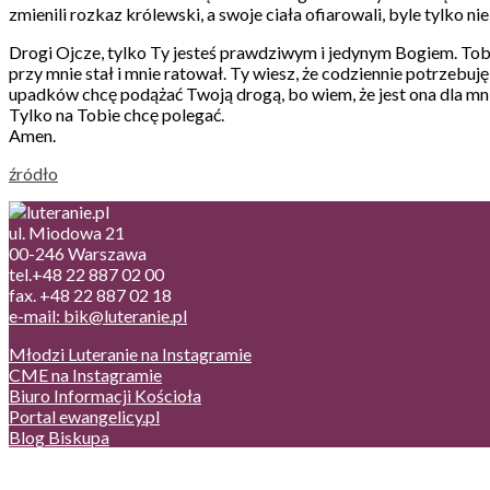
zmienili rozkaz królewski, a swoje ciała ofiarowali, byle tylko 
Drogi Ojcze, tylko Ty jesteś prawdziwym i jedynym Bogiem. Tobie
przy mnie stał i mnie ratował. Ty wiesz, że codziennie potrzebu
upadków chcę podążać Twoją drogą, bo wiem, że jest ona dla mni
Tylko na Tobie chcę polegać.
Amen.
źródło
ul. Miodowa 21
00-246 Warszawa
tel.+48 22 887 02 00
fax. +48 22 887 02 18
e-mail: bik@luteranie.pl
Młodzi Luteranie na Instagramie
CME na Instagramie
Biuro Informacji Kościoła
Portal ewangelicy.pl
Blog Biskupa
Poczta