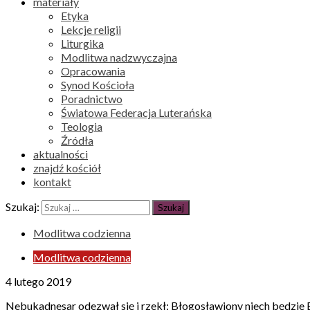
materiały
Etyka
Lekcje religii
Liturgika
Modlitwa nadzwyczajna
Opracowania
Synod Kościoła
Poradnictwo
Światowa Federacja Luterańska
Teologia
Źródła
aktualności
znajdź kościół
kontakt
Szukaj:
Modlitwa codzienna
Modlitwa codzienna
4 lutego 2019
Nebukadnesar odezwał się i rzekł: Błogosławiony niech będzie B