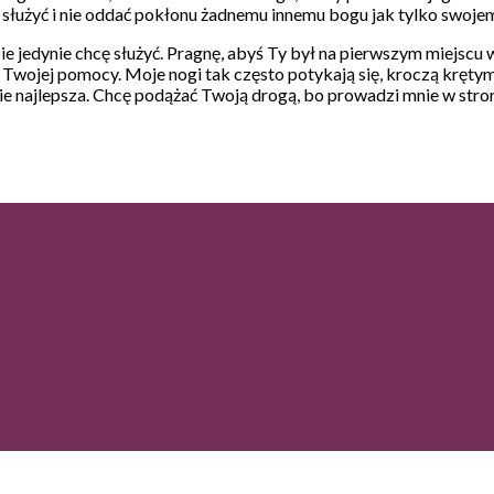
nie służyć i nie oddać pokłonu żadnemu innemu bogu jak tylko swoje
 jedynie chcę służyć. Pragnę, abyś Ty był na pierwszym miejscu w 
ję Twojej pomocy. Moje nogi tak często potykają się, kroczą kręt
e najlepsza. Chcę podążać Twoją drogą, bo prowadzi mnie w stronę