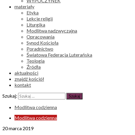
WYPOCZYNEK
materiały
Etyka
Lekcje religii
Liturgika
Modlitwa nadzwyczajna
Opracowania
Synod Kościoła
Poradnictwo
Światowa Federacja Luterańska
Teologia
Źródła
aktualności
znajdź kościół
kontakt
Szukaj:
Modlitwa codzienna
Modlitwa codzienna
20 marca 2019