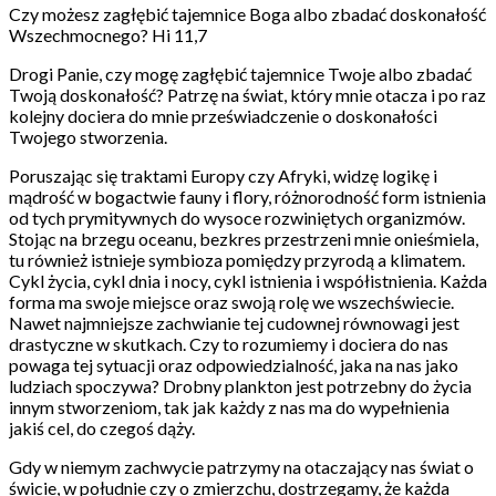
Czy możesz zagłębić tajemnice Boga albo zbadać doskonałość
Wszechmocnego? Hi 11,7
Drogi Panie, czy mogę zagłębić tajemnice Twoje albo zbadać
Twoją doskonałość? Patrzę na świat, który mnie otacza i po raz
kolejny dociera do mnie przeświadczenie o doskonałości
Twojego stworzenia.
Poruszając się traktami Europy czy Afryki, widzę logikę i
mądrość w bogactwie fauny i flory, różnorodność form istnienia
od tych prymitywnych do wysoce rozwiniętych organizmów.
Stojąc na brzegu oceanu, bezkres przestrzeni mnie onieśmiela,
tu również istnieje symbioza pomiędzy przyrodą a klimatem.
Cykl życia, cykl dnia i nocy, cykl istnienia i współistnienia. Każda
forma ma swoje miejsce oraz swoją rolę we wszechświecie.
Nawet najmniejsze zachwianie tej cudownej równowagi jest
drastyczne w skutkach. Czy to rozumiemy i dociera do nas
powaga tej sytuacji oraz odpowiedzialność, jaka na nas jako
ludziach spoczywa? Drobny plankton jest potrzebny do życia
innym stworzeniom, tak jak każdy z nas ma do wypełnienia
jakiś cel, do czegoś dąży.
Gdy w niemym zachwycie patrzymy na otaczający nas świat o
świcie, w południe czy o zmierzchu, dostrzegamy, że każda