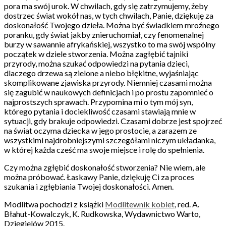
pora ma swój urok. W chwilach, gdy się zatrzymujemy, żeby
dostrzec świat wokół nas, w tych chwilach, Panie, dziękuję za
doskonałość Twojego dzieła. Można być świadkiem mroźnego
poranku, gdy świat jakby znieruchomiał, czy fenomenalnej
burzy w sawannie afrykańskiej, wszystko to ma swój wspólny
początek w dziele stworzenia. Można zagłębić tajniki
przyrody, można szukać odpowiedzi na pytania dzieci,
dlaczego drzewa są zielone a niebo błękitne, wyjaśniając
skomplikowane zjawiska przyrody. Niemniej czasami można
się zagubić w naukowych definicjach i po prostu zapomnieć o
najprostszych sprawach. Przypomina mi o tym mój syn,
którego pytania i dociekliwość czasami stawiają mnie w
sytuacji, gdy brakuje odpowiedzi. Czasami dobrze jest spojrzeć
na świat oczyma dziecka w jego prostocie, a zarazem ze
wszystkimi najdrobniejszymi szczegółami niczym układanka,
w której każda cześć ma swoje miejsce i rolę do spełnienia.
Czy można zgłębić doskonałość stworzenia? Nie wiem, ale
można próbować. Łaskawy Panie, dziękuję Ci za proces
szukania i zgłębiania Twojej doskonałości. Amen.
Modlitwa pochodzi z książki
Modlitewnik kobiet
, red. A.
Błahut-Kowalczyk, K. Rudkowska, Wydawnictwo Warto,
Dzięgielów 2015.