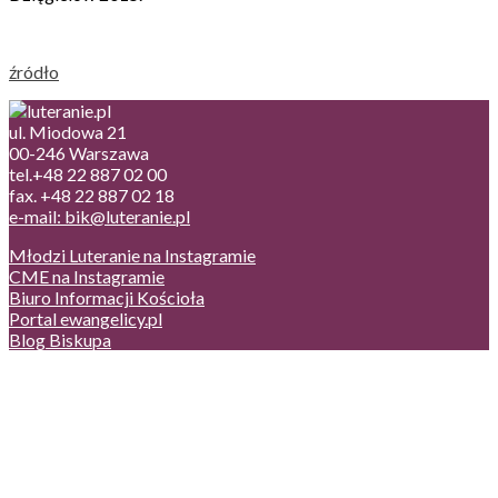
źródło
ul. Miodowa 21
00-246 Warszawa
tel.+48 22 887 02 00
fax. +48 22 887 02 18
e-mail: bik@luteranie.pl
Młodzi Luteranie na Instagramie
CME na Instagramie
Biuro Informacji Kościoła
Portal ewangelicy.pl
Blog Biskupa
Poczta
Prywatność, cookies
English version
Status usług
Facebook