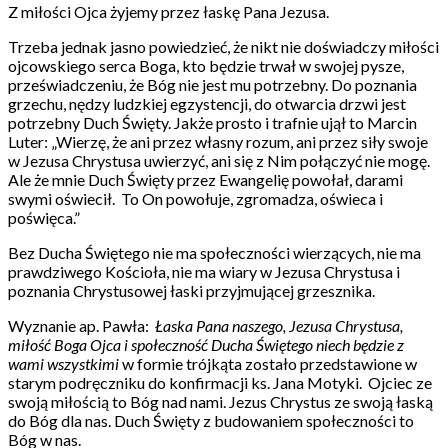
Z miłości Ojca żyjemy przez łaskę Pana Jezusa.
Trzeba jednak jasno powiedzieć, że nikt nie doświadczy miłości
ojcowskiego serca Boga, kto będzie trwał w swojej pysze,
przeświadczeniu, że Bóg nie jest mu potrzebny. Do poznania
grzechu, nędzy ludzkiej egzystencji, do otwarcia drzwi jest
potrzebny Duch Święty. Jakże prosto i trafnie ujął to Marcin
Luter: „Wierzę, że ani przez własny rozum, ani przez siły swoje
w Jezusa Chrystusa uwierzyć, ani się z Nim połączyć nie mogę.
Ale że mnie Duch Święty przez Ewangelię powołał, darami
swymi oświecił. To On powołuje, zgromadza, oświeca i
poświęca.”
Bez Ducha Świętego nie ma społeczności wierzących, nie ma
prawdziwego Kościoła, nie ma wiary w Jezusa Chrystusa i
poznania Chrystusowej łaski przyjmującej grzesznika.
Wyznanie ap. Pawła:
Łaska Pana naszego, Jezusa Chrystusa,
miłość Boga Ojca i społeczność Ducha Świętego niech będzie z
wami wszystkimi
w formie trójkąta
zostało przedstawione w
starym podręczniku do konfirmacji ks. Jana Motyki.
Ojciec ze
swoją miłością to Bóg nad nami. Jezus Chrystus ze swoją łaską
do Bóg dla nas. Duch Święty z budowaniem społeczności to
Bóg w nas.