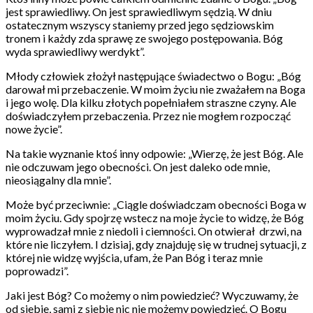
jest sprawiedliwy. On jest sprawiedliwym sędzią. W dniu
ostatecznym wszyscy staniemy przed jego sędziowskim
tronem i każdy zda sprawę ze swojego postępowania. Bóg
wyda sprawiedliwy werdykt”.
Młody człowiek złożył następujące świadectwo o Bogu: „Bóg
darował mi przebaczenie. W moim życiu nie zważałem na Boga
i jego wolę. Dla kilku złotych popełniałem straszne czyny. Ale
doświadczyłem przebaczenia. Przez nie mogłem rozpocząć
nowe życie”.
Na takie wyznanie ktoś inny odpowie: „Wierzę, że jest Bóg. Ale
nie odczuwam jego obecności. On jest daleko ode mnie,
nieosiągalny dla mnie”.
Może być przeciwnie: „Ciągle doświadczam obecności Boga w
moim życiu. Gdy spojrzę wstecz na moje życie to widzę, że Bóg
wyprowadzał mnie z niedoli i ciemności. On otwierał drzwi, na
które nie liczyłem. I dzisiaj, gdy znajduję się w trudnej sytuacji, z
której nie widzę wyjścia, ufam, że Pan Bóg i teraz mnie
poprowadzi”.
Jaki jest Bóg? Co możemy o nim powiedzieć? Wyczuwamy, że
od siebie, sami z siebie nic nie możemy powiedzieć. O Bogu