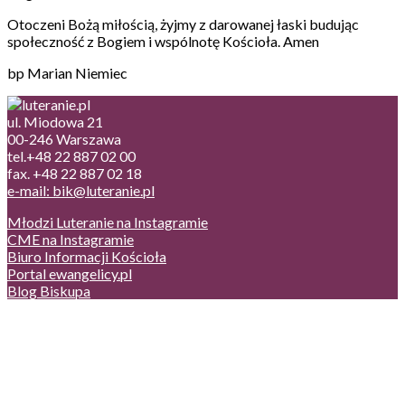
Otoczeni Bożą miłością, żyjmy z darowanej łaski budując
społeczność z Bogiem i wspólnotę Kościoła. Amen
bp Marian Niemiec
ul. Miodowa 21
00-246 Warszawa
tel.+48 22 887 02 00
fax. +48 22 887 02 18
e-mail: bik@luteranie.pl
Młodzi Luteranie na Instagramie
CME na Instagramie
Biuro Informacji Kościoła
Portal ewangelicy.pl
Blog Biskupa
Poczta
Prywatność, cookies
English version
Status usług