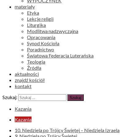
WYPOCZYNEK
materiały
Etyka
Lekcje religii
Liturgika
Modlitwa nadzwyczajna
Opracowania
Synod Kościoła
Poradnictwo
Światowa Federacja Luterańska
Teologia
Źródła
aktualności
znajdź kościół
kontakt
Szukaj:
Kazania
Kazania
10. Niedziela po Trójcy Świętej – Niedziela Izraela
9. Niedziela po Trójcy Świętej