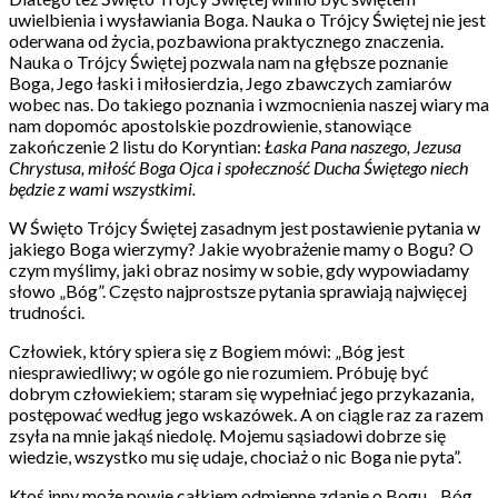
uwielbienia i wysławiania Boga. Nauka o Trójcy Świętej nie jest
oderwana od życia, pozbawiona praktycznego znaczenia.
Nauka o Trójcy Świętej pozwala nam na głębsze poznanie
Boga, Jego łaski i miłosierdzia, Jego zbawczych zamiarów
wobec nas. Do takiego poznania i wzmocnienia naszej wiary ma
nam dopomóc apostolskie pozdrowienie, stanowiące
zakończenie 2 listu do Koryntian:
Łaska Pana naszego, Jezusa
Chrystusa, miłość Boga Ojca i społeczność Ducha Świętego niech
będzie z wami wszystkimi.
W Święto Trójcy Świętej zasadnym jest postawienie pytania w
jakiego Boga wierzymy? Jakie wyobrażenie mamy o Bogu? O
czym myślimy, jaki obraz nosimy w sobie, gdy wypowiadamy
słowo „Bóg”. Często najprostsze pytania sprawiają najwięcej
trudności.
Człowiek, który spiera się z Bogiem mówi: „Bóg jest
niesprawiedliwy; w ogóle go nie rozumiem. Próbuję być
dobrym człowiekiem; staram się wypełniać jego przykazania,
postępować według jego wskazówek. A on ciągle raz za razem
zsyła na mnie jakąś niedolę. Mojemu sąsiadowi dobrze się
wiedzie, wszystko mu się udaje, chociaż o nic Boga nie pyta”.
Ktoś inny może powie całkiem odmienne zdanie o Bogu. „Bóg