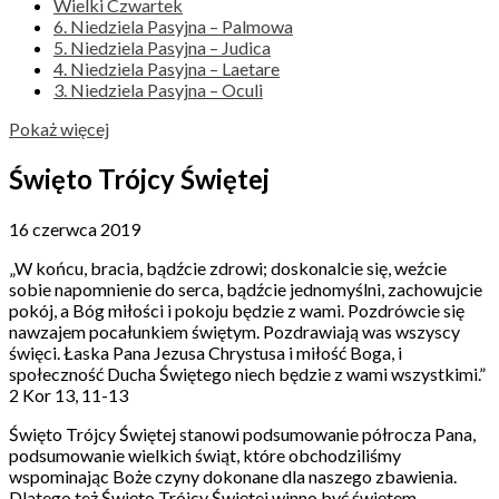
Wielki Czwartek
6. Niedziela Pasyjna – Palmowa
5. Niedziela Pasyjna – Judica
4. Niedziela Pasyjna – Laetare
3. Niedziela Pasyjna – Oculi
Pokaż więcej
Święto Trójcy Świętej
16 czerwca 2019
„W końcu, bracia, bądźcie zdrowi; doskonalcie się, weźcie
sobie napomnienie do serca, bądźcie jednomyślni, zachowujcie
pokój, a Bóg miłości i pokoju będzie z wami. Pozdrówcie się
nawzajem pocałunkiem świętym. Pozdrawiają was wszyscy
święci. Łaska Pana Jezusa Chrystusa i miłość Boga, i
społeczność Ducha Świętego niech będzie z wami wszystkimi.”
2 Kor 13, 11-13
Święto Trójcy Świętej stanowi podsumowanie półrocza Pana,
podsumowanie wielkich świąt, które obchodziliśmy
wspominając Boże czyny dokonane dla naszego zbawienia.
Dlatego też Święto Trójcy Świętej winno być świętem