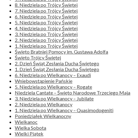
8. Niedziela po Trójcy Świętej
7. Niedziela po Trójcy Świętej
6. Niedziele po Trójcy Świętej
5. Niedziela po Trójcy Świętej
4. Niedziela po Trójcy Świętej
3. Niedziela po Trójcy Świętej
2. Niedziela po Trójcy Świętej
1. Niedziela po Trójcy Świętej
Święto Bratniej Pomocy im. Gustawa Adolfa
Święto Trójcy Świętej
2. Dzień Świąt Zesłania Ducha Świętego
1. Dzień Świąt Zesłania Ducha Świętego
6. Niedziela po Wielkanocy – Exaudi
Wniebowstąpienie Pańskie
5. Niedziela po Wielkanocy – Rogate
Niedziela Cantate – Święto Narodowe Trzeciego Maja
3. Niedziela po Wielkanocy – Jubilate
2. Niedziela po Wielkanocy
1. Niedziela po Wielkanocy – Quasimodogeniti
Poniedziałek Wielkanocny
Wielkanoc
Wielka Sobota
Wielki Piątek