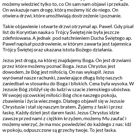
możemy wiedzieć tylko to, co On sam nam objawi i przekaże.
On wskazuje nam drogę, którą możemy iść do niego. On
otwiera drzwi, które umożliwiają dostrzeżenie i poznanie.
Takie objawienie i otwarte drzwi otrzymał ap. Paweł. Gdy pisał
list do Koryntian nauka o Trójcy Świętej nie była jeszcze
zdefiniowana. A jednak pod natchnieniem Ducha Świętego ap.
Paweł napisał pozdrowienie, w którym zawarta jest tajemnica
Trójcy Świętej oraz ukazana istota Bożego działania.
Jezus jest drogą, na której znajdujemy Boga. On jest drzwiami
przez które możemy poznać Boga. Jezus Chrystus jest
dowodem, że Bóg jest miłością. On nas wykupił. Jezus
wyrównał nasze rachunki, zawierające długą listę naszych
zaniedbań w stosunku do Boga i bliskich. Cena była wysoka. W
Jezusie Bóg zbliżył się do ludzi w szacie ziemskiego ubóstwa.
W swojej ojcowskiej miłości Bóg chce naszego pokoju,
zbawienia i życia wiecznego. Dlatego objawił się w Jezusie
Chrystusie i stał się naszym bratem. Żyjemy z łaski i przez
łaskę. Każdy dzień jest darem łaski. Jezus Chrystus idzie
zawsze przed nami z ciężkim krzyżem, możemy Mu zaufać i
możemy wierzyć, że ma moc powiedzieć do każdego z nas: Idź
w pokoju, odpuszczone są grzechy twoje. To jest łaska.