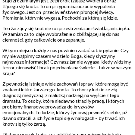
Stąd zrozumiałym jest, że prorok Izajasz wybiera obraz
tlącego się knota. To on przypomina uczucie wypalenia
życiowego. Jest on przeciwieństwem płonącej świecy.
Płomienia, który nie wygasa. Pochodni za którą się idzie.
Ten żarzący się knot nie rozprzestrzenia ani światła, ani ciepła.
W zamian za to daje wyobrażenie o zbliżającej się do nas
ciemności, gdy całkowicie ona zapanuje.
W tym miejscu każdy z nas powinien zadać sobie pytanie: Czy
my nie wątpimy czasem w dzieło Boga, kiedy słyszymy
najnowsze informacje? Czy nasz żar nie wygasa, kiedy widzimy
terror, nienawiść i brak pojednania na świecie – także w naszym
kraju?
Z pewnością istnieje wiele zachowań i spraw, które mogą być
znakami lekko żarzącego knota. To chorzy ludzie ze złą
diagnozą medyczną, z malutką nadzieją na wyjście z tego
dramatu. To osoby, które niedawno straciły pracę, i których
problemy finansowe prowadzą do kryzysów
emocjonalnych. To ludzie, którzy życiową pewność siebie, już
dawno stracili, a ich życie topi się w nałogach – by trwać. Ich
knoty się tylko żarzą.
Dlatego prorok Izajasz przybliżając nam zniewolenie ludu