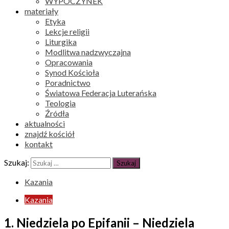
WYPOCZYNEK
materiały
Etyka
Lekcje religii
Liturgika
Modlitwa nadzwyczajna
Opracowania
Synod Kościoła
Poradnictwo
Światowa Federacja Luterańska
Teologia
Źródła
aktualności
znajdź kościół
kontakt
Szukaj:
Kazania
Kazania
1. Niedziela po Epifanii – Niedziela