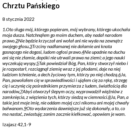
Chrztu Pańskiego
8 stycznia 2022
1.Oto sługa mój, którego popieram, mój wybrany, którego ukochała
moja dusza. Natchnąłem go moim duchem, aby nadał narodom
prawo.
2
Nie będzie krzyczał ani wołał ani nie wyda na zewnątrz
swojego głosu.
3
Trzciny nadłamanej nie dołamie ani knota
gasnącego nie dogasi, ludom ogłosi prawo.
4
Nie upadnie na duchu
ani się nie złamie, dopóki nie utrwali prawa na ziemi; a jego nauki
wyczekują wyspy.
5
Tak powiedział Bóg, Pan, który stworzył niebo i
je rozpostarł, rozciągnął ziemię wraz z jej płodami, daje na niej
ludziom tchnienie, a dech życiowy tym, którzy po niej chodzą.
6
Ja,
Pan, powołałem cię w sprawiedliwości i ująłem cię za rękę, strzegę
cię i uczynię cię pośrednikiem przymierza z ludem, światłością dla
narodów,
7
Abyś otworzył ślepym oczy, wyprowadził więźniów z
zamknięcia, z więzienia tych, którzy siedzą w ciemności.
8
Ja, Pan, a
takie jest moje imię, nie oddam mojej czci nikomu ani mojej chwały
bałwanom.
9
Oto wydarzenia dawniejsze już się dokonały, a to, co
ma nastać, zwiastuję; zanim zacznie kiełkować, opowiem je wam.
Izajasz 42,1-9