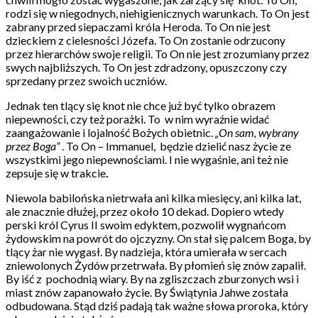
rodzi się w niegodnych, niehigienicznych warunkach. To On jest
zabrany przed siepaczami króla Heroda. To On nie jest
dzieckiem z cielesności Józefa. To On zostanie odrzucony
przez hierarchów swoje religii. To On nie jest zrozumiany przez
swych najbliższych. To On jest zdradzony, opuszczony czy
sprzedany przez swoich uczniów.
Jednak ten tlący się knot nie chce już być tylko obrazem
niepewności, czy też porażki. To w nim wyraźnie widać
zaangażowanie i lojalność Bożych obietnic.
„On sam, wybrany
przez Boga”
. To On – Immanuel, będzie dzielić nasz życie ze
wszystkimi jego niepewnościami. I nie wygaśnie, ani też nie
zepsuje się w trakcie
.
Niewola babilońska nietrwała ani kilka miesięcy, ani kilka lat,
ale znacznie dłużej, przez około 10 dekad. Dopiero wtedy
perski król Cyrus II swoim edyktem, pozwolił wygnańcom
żydowskim na powrót do ojczyzny. On stał się palcem Boga, by
tlący żar nie wygasł. By nadzieja, która umierała w sercach
zniewolonych Żydów przetrwała. By płomień się znów zapalił.
By iść z pochodnią wiary. By na zgliszczach zburzonych wsi i
miast znów zapanowało życie. By Świątynia Jahwe została
odbudowana. Stąd dziś padają tak ważne słowa proroka, który