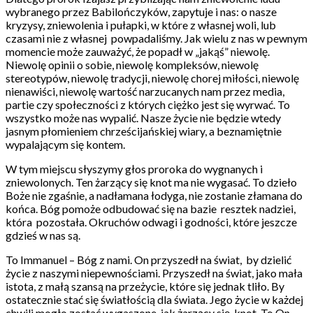
wybranego przez Babilończyków, zapytuje i nas: o nasze
kryzysy, zniewolenia i pułapki, w które z własnej woli, lub
czasami nie z własnej powpadaliśmy. Jak wielu z nas w pewnym
momencie może zauważyć, że popadł w „jakąś” niewolę.
Niewolę opinii o sobie, niewolę kompleksów, niewolę
stereotypów, niewolę tradycji, niewolę chorej miłości, niewolę
nienawiści, niewolę wartość narzucanych nam przez media,
partie czy społeczności z których ciężko jest się wyrwać. To
wszystko może nas wypalić. Nasze życie nie będzie wtedy
jasnym płomieniem chrześcijańskiej wiary, a beznamiętnie
wypalającym się kontem.
W tym miejscu słyszymy głos proroka do wygnanych i
zniewolonych. Ten żarzący się knot ma nie wygasać. To dzieło
Boże nie zgaśnie, a nadłamana łodyga, nie zostanie złamana do
końca. Bóg pomoże odbudować się na bazie resztek nadziei,
która pozostała. Okruchów odwagi i godności, które jeszcze
gdzieś w nas są.
To Immanuel – Bóg z nami. On przyszedł na świat, by dzielić
życie z naszymi niepewnościami. Przyszedł na świat, jako mała
istota, z małą szansą na przeżycie, które się jednak tliło. By
ostatecznie stać się światłością dla świata. Jego życie w każdej
chwili mogło zostać wygaszone, jak żarzący się knot. To On,