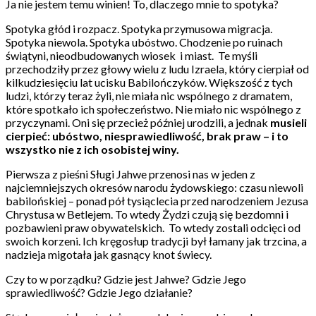
Ja nie jestem temu winien! To, dlaczego mnie to spotyka?
Spotyka głód i rozpacz. Spotyka przymusowa migracja.
Spotyka niewola. Spotyka ubóstwo. Chodzenie po ruinach
świątyni, nieodbudowanych wiosek i miast. Te myśli
przechodziły przez głowy wielu z ludu Izraela, który cierpiał od
kilkudziesięciu lat ucisku Babilończyków. Większość z tych
ludzi, którzy teraz żyli, nie miała nic wspólnego z dramatem,
które spotkało ich społeczeństwo. Nie miało nic wspólnego z
przyczynami. Oni się przecież później urodzili, a jednak
musieli
cierpieć: ubóstwo, niesprawiedliwość, brak praw – i to
wszystko nie z ich osobistej winy
.
Pierwsza z pieśni Sługi Jahwe przenosi nas w jeden z
najciemniejszych okresów narodu żydowskiego: czasu niewoli
babilońskiej – ponad pół tysiąclecia przed narodzeniem Jezusa
Chrystusa w Betlejem. To wtedy Żydzi czują się bezdomni i
pozbawieni praw obywatelskich. To wtedy zostali odcięci od
swoich korzeni. Ich kręgosłup tradycji był łamany jak trzcina, a
nadzieja migotała jak gasnący knot świecy.
Czy to w porządku? Gdzie jest Jahwe? Gdzie Jego
sprawiedliwość? Gdzie Jego działanie?