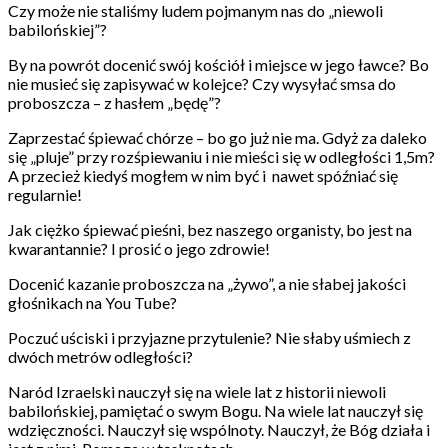
Czy może nie staliśmy ludem pojmanym nas do „niewoli
babilońskiej”?
By na powrót docenić swój kościół i miejsce w jego ławce? Bo
nie musieć się zapisywać w kolejce? Czy wysyłać smsa do
proboszcza – z hasłem „będę”?
Zaprzestać śpiewać chórze – bo go już nie ma. Gdyż za daleko
się „pluje” przy rozśpiewaniu i nie mieści się w odległości 1,5m?
A przecież kiedyś mogłem w nim być i nawet spóźniać się
regularnie!
Jak ciężko śpiewać pieśni, bez naszego organisty, bo jest na
kwarantannie? I prosić o jego zdrowie!
Docenić kazanie proboszcza na „żywo”, a nie słabej jakości
głośnikach na You Tube?
Poczuć uściski i przyjazne przytulenie? Nie słaby uśmiech z
dwóch metrów odległości?
Naród Izraelski nauczył się na wiele lat z historii niewoli
babilońskiej, pamiętać o swym Bogu. Na wiele lat nauczył się
wdzięczności. Nauczył się wspólnoty. Nauczył, że Bóg działa i