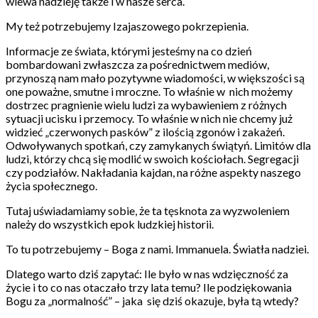
wlewa nadzieję także i w nasze serca.
My też potrzebujemy Izajaszowego pokrzepienia.
Informacje ze świata, którymi jesteśmy na co dzień
bombardowani zwłaszcza za pośrednictwem mediów,
przynoszą nam mało pozytywne wiadomości, w większości są
one poważne, smutne i mroczne. To właśnie w nich możemy
dostrzec pragnienie wielu ludzi za wybawieniem z różnych
sytuacji ucisku i przemocy. To właśnie w nich nie chcemy już
widzieć „czerwonych pasków” z ilością zgonów i zakażeń.
Odwoływanych spotkań, czy zamykanych świątyń. Limitów dla
ludzi, którzy chcą się modlić w swoich kościołach. Segregacji
czy podziałów. Nakładania kajdan, na różne aspekty naszego
życia społecznego.
Tutaj uświadamiamy sobie, że ta tęsknota za wyzwoleniem
należy do wszystkich epok ludzkiej historii.
To tu potrzebujemy – Boga z nami. Immanuela. Światła nadziei.
Dlatego warto dziś zapytać: Ile było w nas wdzięczność za
życie i to co nas otaczało trzy lata temu? Ile podziękowania
Bogu za „normalność” – jaka się dziś okazuje, była tą wtedy?