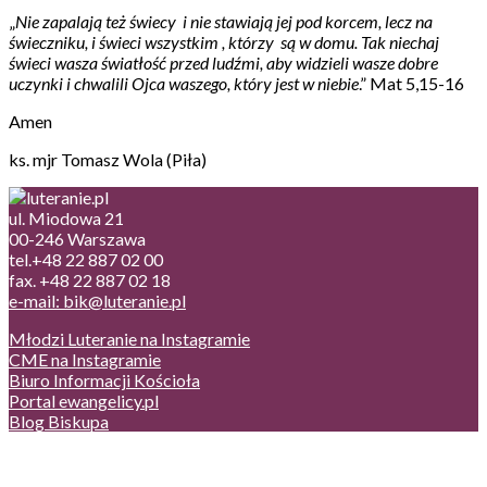
„
Nie zapalają też świecy i nie stawiają jej pod korcem, lecz na
świeczniku, i świeci wszystkim , którzy są w domu. Tak niechaj
świeci wasza światłość przed ludźmi, aby widzieli wasze dobre
uczynki i chwalili Ojca waszego, który jest w niebie
.” Mat 5,15-16
Amen
ks. mjr Tomasz Wola (Piła)
ul. Miodowa 21
00-246 Warszawa
tel.+48 22 887 02 00
fax. +48 22 887 02 18
e-mail: bik@luteranie.pl
Młodzi Luteranie na Instagramie
CME na Instagramie
Biuro Informacji Kościoła
Portal ewangelicy.pl
Blog Biskupa
Poczta
Prywatność, cookies