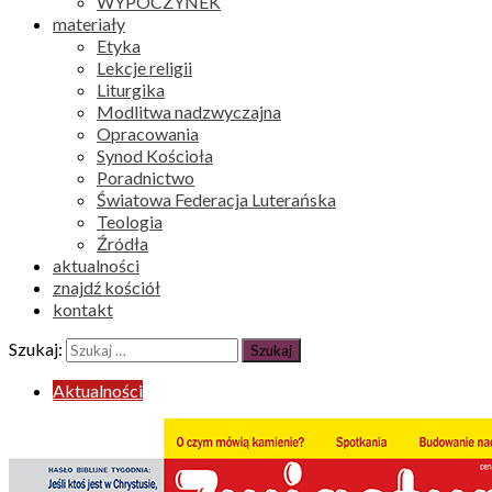
WYPOCZYNEK
materiały
Etyka
Lekcje religii
Liturgika
Modlitwa nadzwyczajna
Opracowania
Synod Kościoła
Poradnictwo
Światowa Federacja Luterańska
Teologia
Źródła
aktualności
znajdź kościół
kontakt
Szukaj:
Aktualności