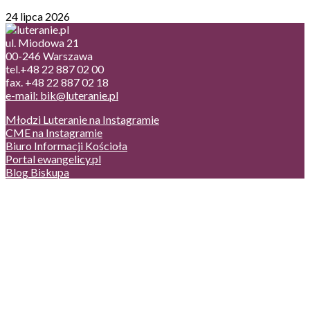
24 lipca 2026
ul. Miodowa 21
00-246 Warszawa
tel.+48 22 887 02 00
fax. +48 22 887 02 18
e-mail: bik@luteranie.pl
Młodzi Luteranie na Instagramie
CME na Instagramie
Biuro Informacji Kościoła
Portal ewangelicy.pl
Blog Biskupa
Poczta
Prywatność, cookies
English version
Status usług
Facebook
Twitter
Youtube
Instagram