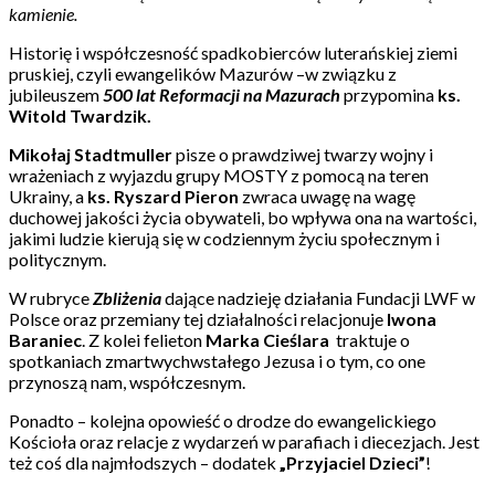
kamienie.
Historię i współczesność spadkobierców luterańskiej ziemi
pruskiej, czyli ewangelików Mazurów –w związku z
jubileuszem
500 lat Reformacji na Mazurach
przypomina
ks.
Witold Twardzik.
Mikołaj Stadtmuller
pisze o prawdziwej twarzy wojny i
wrażeniach z wyjazdu grupy MOSTY z pomocą na teren
Ukrainy, a
ks. Ryszard Pieron
zwraca uwagę na wagę
duchowej jakości życia obywateli, bo wpływa ona na wartości,
jakimi ludzie kierują się w codziennym życiu społecznym i
politycznym.
W rubryce
Zbliżenia
dające nadzieję działania Fundacji LWF w
Polsce oraz przemiany tej działalności relacjonuje
Iwona
Baraniec
. Z kolei felieton
Marka Cieślara
traktuje o
spotkaniach zmartwychwstałego Jezusa i o tym, co one
przynoszą nam, współczesnym.
Ponadto – kolejna opowieść o drodze do ewangelickiego
Kościoła oraz relacje z wydarzeń w parafiach i diecezjach. Jest
też coś dla najmłodszych – dodatek
„Przyjaciel Dzieci”
!