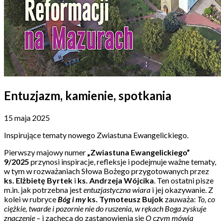
Entuzjazm, kamienie, spotkania
15 maja 2025
Inspirujące tematy nowego Zwiastuna Ewangelickiego.
Pierwszy majowy numer
„Zwiastuna Ewangelickiego”
9/2025
przynosi inspiracje, refleksje i podejmuje ważne tematy,
w tym w rozważaniach Słowa Bożego przygotowanych przez
ks. Elżbietę Byrtek
i
ks. Andrzeja Wójcika
. Ten ostatni pisze
m.in. jak potrzebna jest
entuzjastyczna wiara
i jej okazywanie. Z
kolei w rubryce
Bóg i my
ks. Tymoteusz Bujok
zauważa:
To, co
ciężkie, twarde i pozornie nie do ruszenia, w rękach Boga zyskuje
znaczenie
– i zachęca do zastanowienia się
O czym mówią