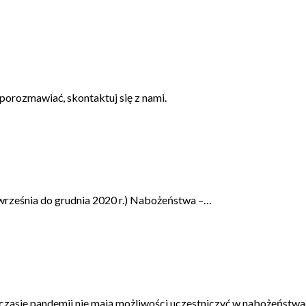
porozmawiać, skontaktuj się z nami.
rześnia do grudnia 2020 r.) Nabożeństwa –…
czasie pandemii nie mają możliwości uczestniczyć w nabożeństwa