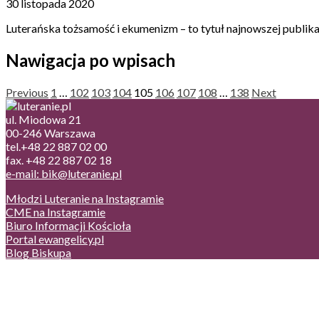
30 listopada 2020
Luterańska tożsamość i ekumenizm – to tytuł najnowszej publik
Nawigacja po wpisach
Previous
1
…
102
103
104
105
106
107
108
…
138
Next
ul. Miodowa 21
00-246 Warszawa
tel.+48 22 887 02 00
fax. +48 22 887 02 18
e-mail: bik@luteranie.pl
Młodzi Luteranie na Instagramie
CME na Instagramie
Biuro Informacji Kościoła
Portal ewangelicy.pl
Blog Biskupa
Poczta
Prywatność, cookies
English version
Status usług