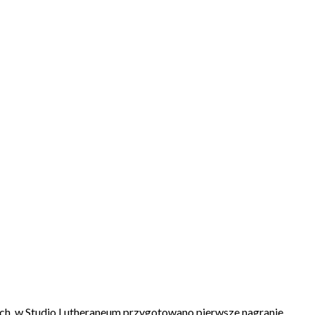
ch, w Studio Lutheraneum przygotowano pierwsze nagranie