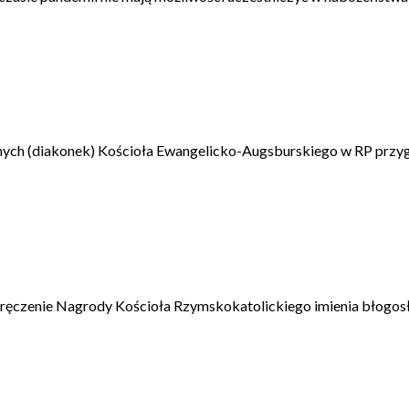
ownych (diakonek) Kościoła Ewangelicko-Augsburskiego w RP pr
 wręczenie Nagrody Kościoła Rzymskokatolickiego imienia błogo