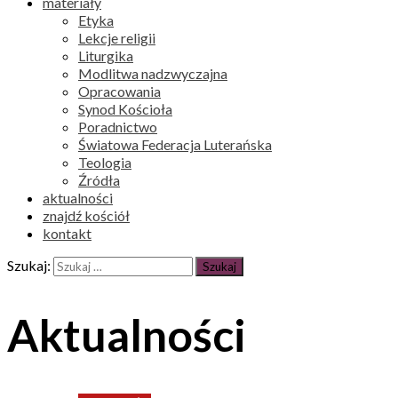
materiały
Etyka
Lekcje religii
Liturgika
Modlitwa nadzwyczajna
Opracowania
Synod Kościoła
Poradnictwo
Światowa Federacja Luterańska
Teologia
Źródła
aktualności
znajdź kościół
kontakt
Szukaj:
Aktualności