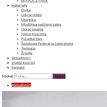
WYPOCZYNEK
materiały
Etyka
Lekcje religii
Liturgika
Modlitwa nadzwyczajna
Opracowania
Synod Kościoła
Poradnictwo
Światowa Federacja Luterańska
Teologia
Źródła
aktualności
znajdź kościół
kontakt
Szukaj:
Aktualności