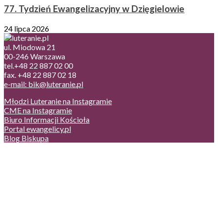
77. Tydzień Ewangelizacyjny w Dzięgielowie
24 lipca 2026
ul. Miodowa 21
00-246 Warszawa
tel.+48 22 887 02 00
fax. +48 22 887 02 18
e-mail: bik@luteranie.pl
Młodzi Luteranie na Instagramie
CME na Instagramie
Biuro Informacji Kościoła
Portal ewangelicy.pl
Blog Biskupa
Poczta
Prywatność, cookies
English version
Status usług
Facebook
Twitter