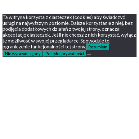
Youtube
Instagram
Ta witryna korzysta z ciasteczek (cookies) aby świadczyć
usługi na najwyższym poziomie. Dalsze korzystanie z niej, bez
podjęcia dodatkowych działań z twojej strony, oznacza
akceptację ciasteczek. Jeśli nie chcesz z nich korzystać, wyłącz
tę możliwość w swojej przeglądarce. Spowoduje to
ograniczenie funkcjonalności tej strony.
Rozumiem
Nie wyrażam zgody
Polityka prywatności