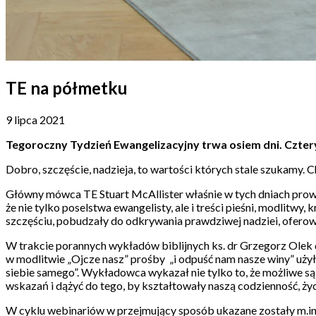
TE na półmetku
9 lipca 2021
Tegoroczny Tydzień Ewangelizacyjny trwa osiem dni. Czte
Dobro, szczęście, nadzieja, to wartości których stale szukamy. C
Główny mówca TE Stuart McAllister właśnie w tych dniach prowa
że nie tylko poselstwa ewangelisty, ale i treści pieśni, modlitwy
szczęściu, pobudzały do odkrywania prawdziwej nadziei, oferowa
W trakcie porannych wykładów biblijnych ks. dr Grzegorz Olek 
w modlitwie „Ojcze nasz” prośby „i odpuść nam nasze winy” użył 
siebie samego”. Wykładowca wykazał nie tylko to, że możliwe są 
wskazań i dążyć do tego, by kształtowały naszą codzienność, ży
W cyklu webinariów w przejmujący sposób ukazane zostały m.in.