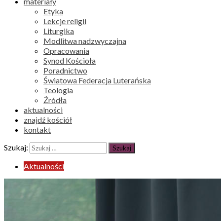
materiały
Etyka
Lekcje religii
Liturgika
Modlitwa nadzwyczajna
Opracowania
Synod Kościoła
Poradnictwo
Światowa Federacja Luterańska
Teologia
Źródła
aktualności
znajdź kościół
kontakt
Szukaj:
Aktualności