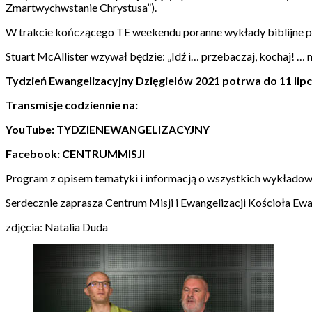
Zmartwychwstanie Chrystusa”).
W trakcie kończącego TE weekendu poranne wykłady biblijne pop
Stuart McAllister wzywał będzie: „Idź i… przebaczaj, kochaj! … m
Tydzień Ewangelizacyjny Dzięgielów 2021 potrwa do 11 lipca
Transmisje codziennie na:
YouTube: TYDZIENEWANGELIZACYJNY
Facebook: CENTRUMMISJI
Program z opisem tematyki i informacją o wszystkich wykładowc
Serdecznie zaprasza Centrum Misji i Ewangelizacji Kościoła Ew
zdjęcia: Natalia Duda