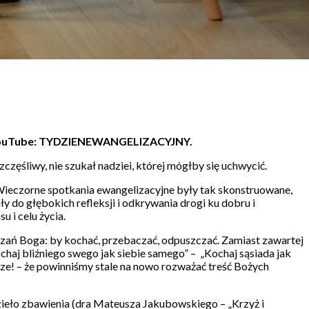
 na YouTube: TYDZIENEWANGELIZACYJNY.
zczęśliwy, nie szukał nadziei, której mógłby się uchwycić.
Wieczorne spotkania ewangelizacyjne były tak skonstruowane,
ły do głębokich refleksji i odkrywania drogi ku dobru i
 i celu życia.
azań Boga: by kochać, przebaczać, odpuszczać. Zamiast zawartej
chaj bliźniego swego jak siebie samego” – „Kochaj sąsiada jak
sze! – że powinniśmy stale na nowo rozważać treść Bożych
zieło zbawienia (dra Mateusza Jakubowskiego – „Krzyż i