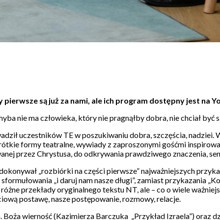
ry pierwsze są już za nami, ale ich program dostępny jest
hyba nie ma człowieka, który nie pragnąłby dobra, nie chciał być s
dził uczestników TE w poszukiwaniu dobra, szczęścia, nadziei. 
, krótkie formy teatralne, wywiady z zaproszonymi gośćmi inspirowa
nej przez Chrystusa, do odkrywania prawdziwego znaczenia, sensu
dokonywał „rozbiórki na części pierwsze” najważniejszych przyk
sformułowania „i daruj nam nasze długi”, zamiast przykazania „Ko
różne przekłady oryginalnego tekstu NT, ale – co o wiele ważniej
ciową postawę, nasze postępowanie, rozmowy, relacje.
 Boża wierność (Kazimierza Barczuka „Przykład Izraela”) oraz d