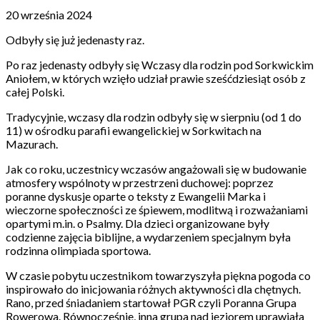
20 września 2024
Odbyły się już jedenasty raz.
Po raz jedenasty odbyły się Wczasy dla rodzin pod Sorkwickim
Aniołem, w których wzięło udział prawie sześćdziesiąt osób z
całej Polski.
Tradycyjnie, wczasy dla rodzin odbyły się w sierpniu (od 1 do
11) w ośrodku parafii ewangelickiej w Sorkwitach na
Mazurach.
Jak co roku, uczestnicy wczasów angażowali się w budowanie
atmosfery wspólnoty w przestrzeni duchowej: poprzez
poranne dyskusje oparte o teksty z Ewangelii Marka i
wieczorne społeczności ze śpiewem, modlitwą i rozważaniami
opartymi m.in. o Psalmy. Dla dzieci organizowane były
codzienne zajęcia biblijne, a wydarzeniem specjalnym była
rodzinna olimpiada sportowa.
W czasie pobytu uczestnikom towarzyszyła piękna pogoda co
inspirowało do inicjowania różnych aktywności dla chętnych.
Rano, przed śniadaniem startował PGR czyli Poranna Grupa
Rowerowa. Równocześnie, inna grupa nad jeziorem uprawiała