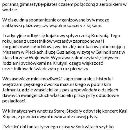
poranną gimnastykę/pilates czasem połączoną z aerobikiem w
wodzie.
W ciągu dnia spontanicznie organizowane były mecze
siatkówki plażowej czy wspólne spacery z kijkami.
Tradycyjnie odbył się kajakowy spływ rzeką Krutynią. Tego
roku jeden z uczestników wczasów zaproponował i
zorganizował całodniową wycieczkę autokarową obejmującą
Muzeum w Pieckach, śluzę Guziankę, wizytę w Galindii oraz w
klasztorze w Wojnowie. Wyprawa zakończyła się spływem
łodziami pychówkami na Krutyni, czego większość
uczestników doświadczyła po raz pierwszy.
Wczasowicze mieli możliwość zapoznania się z historią i
wnętrzami pięknego dworku mazurskiego w pobliskim
Jełmuniu, gdzie właścicielka z pasją opowiadała o dziejach
dawnych ewangelickich właścicieli i pracy przy odbudowie
posiadłości.
W klimatycznym wnętrzu Starej Stodoły odbył się koncert Kasi
Kupiec, z premierowymi utworami z nowej płyty.
Dziesięć dni fantastycznego czasu w Sorkwitach szybko