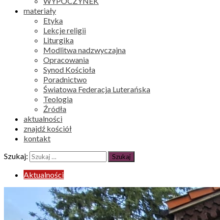
WYPOCZYNEK
materiały
Etyka
Lekcje religii
Liturgika
Modlitwa nadzwyczajna
Opracowania
Synod Kościoła
Poradnictwo
Światowa Federacja Luterańska
Teologia
Źródła
aktualności
znajdź kościół
kontakt
Szukaj:
Aktualności