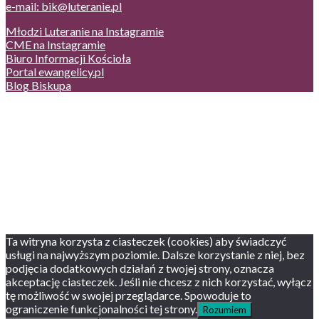
e-mail: bik@luteranie.pl
Młodzi Luteranie na Instagramie
CME na Instagramie
Biuro Informacji Kościoła
Portal ewangelicy.pl
Blog Biskupa
Poczta
Prywatność, cookies
English version
Status usług
Facebook
Twitter
Youtube
Instagram
Ta witryna korzysta z ciasteczek (cookies) aby świadczyć
usługi na najwyższym poziomie. Dalsze korzystanie z niej, bez
podjęcia dodatkowych działań z twojej strony, oznacza
akceptację ciasteczek. Jeśli nie chcesz z nich korzystać, wyłącz
tę możliwość w swojej przeglądarce. Spowoduje to
ograniczenie funkcjonalności tej strony.
Rozumiem