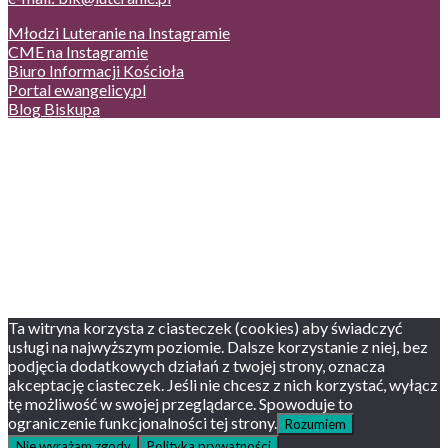
Młodzi Luteranie na Instagramie
CME na Instagramie
Biuro Informacji Kościoła
Portal ewangelicy.pl
Blog Biskupa
Poczta
Prywatność, cookies
English version
Status usług
Facebook
Twitter
Youtube
Instagram
Ta witryna korzysta z ciasteczek (cookies) aby świadczyć
usługi na najwyższym poziomie. Dalsze korzystanie z niej, bez
podjęcia dodatkowych działań z twojej strony, oznacza
akceptację ciasteczek. Jeśli nie chcesz z nich korzystać, wyłącz
tę możliwość w swojej przeglądarce. Spowoduje to
ograniczenie funkcjonalności tej strony.
Rozumiem
Nie wyrażam zgody
Polityka prywatności