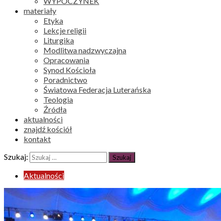
WYPOCZYNEK
materiały
Etyka
Lekcje religii
Liturgika
Modlitwa nadzwyczajna
Opracowania
Synod Kościoła
Poradnictwo
Światowa Federacja Luterańska
Teologia
Źródła
aktualności
znajdź kościół
kontakt
Szukaj:
Aktualności