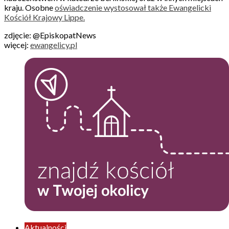
kraju. Osobne
oświadczenie wystosował także Ewangelicki
Kościół Krajowy Lippe.
zdjęcie: @EpiskopatNews
więcej:
ewangelicy.pl
Aktualności