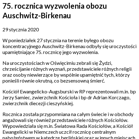
75. rocznica wyzwolenia obozu
Auschwitz-Birkenau
29 stycznia 2020
W poniedziałek 27 stycznia na terenie byłego obozu
koncentracyjnego Auschwitz-Birkenau odbyły się uroczystości
upamiętniające 75. rocznicę jego wyzwolenia.
Na uroczystościach w Oświęcimiu zebrali się Żydzi,
chrześcijanie różnych wyznań, przedstawiciele różnych religii
oraz osoby niewierzące by wspólnie upamiętnić tych, którzy
ponieśli równie okrutną, co bezsensowną śmierć.
Kościół Ewangelicko-Augsburski w RP reprezentowali m.in. bp
Jerzy Samiec, zwierzchnik Kościoła i bp dr Adrian Korczago,
zwierzchnik diecezji cieszyńskiej.
Rocznica została przypomniana na całym świecie i w obchody
angażowali się również przedstawiciele różnych Kościołów.
Wypowiedziała się m.in. Światowa Rada Kościołów, a Kościół
Ewangelicki w Niemczech uczcił rocznicę centralnym
nabożeństwem w katedrze berlińskiej oraz w innych miejscach