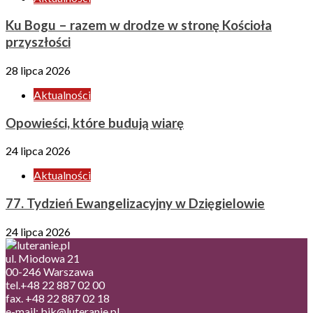
Ku Bogu – razem w drodze w stronę Kościoła
przyszłości
28 lipca 2026
Aktualności
Opowieści, które budują wiarę
24 lipca 2026
Aktualności
77. Tydzień Ewangelizacyjny w Dzięgielowie
24 lipca 2026
ul. Miodowa 21
00-246 Warszawa
tel.+48 22 887 02 00
fax. +48 22 887 02 18
e-mail: bik@luteranie.pl