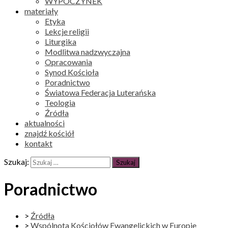
WYPOCZYNEK
materiały
Etyka
Lekcje religii
Liturgika
Modlitwa nadzwyczajna
Opracowania
Synod Kościoła
Poradnictwo
Światowa Federacja Luterańska
Teologia
Źródła
aktualności
znajdź kościół
kontakt
Szukaj:
Poradnictwo
>
Źródła
>
Wspólnota Kościołów Ewangelickich w Europie