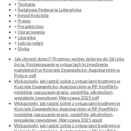
>
Teologia
>
Światowa Federacja Luterańska
>
Synod Kościoła
>
Prawo
>
Poradnictwo
>
Opracowania
>
Liturgika
>
Lekcje religii
>
Etyka
Jak chronić dzieci? Przemoc wobec dziecka do 18 roku
życia. Postępowanie w sytuacjach krzywdzenia
małoletnich w Kościele Ewangelicko-Augsburskim w
Polsce, pdf
Wskazówki, jak radzić sobie z sytuacjami trudnymi w
Kościele Ewangelicko-Augsburskim w RP. Konflikty,
mobbing, naruszanie granic, pedofilia, alkoholizm,
wypalenie zawodowe, Warszawa 2021 pdf
Wskazówki, jak radzić sobie z sytuacjami trudnymi w
Kościele Ewangelicko-Augsburskim w RP. Konflikty,
mobbing, naruszanie granic, pedofilia, alkoholizm,
wypalenie zawodowe, Warszawa 2021 epub
Wskazówki, jak radzić sobie z sytuacjami trudnymi w
Kościele Ewangelicko-Augsburskim w RP. Konflikty,