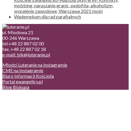
mobbing, naruszanie granic, pedofilia, alkoholizm,
wypalenie zawodowe, Warszawa 2021 mobi
Wademekum dla rad parafialnych
ul. Miodowa 21
00-246 Warszawa
tel.+48 22 887 02 00
fax. +48 22 887 02 18
e-mail: bik@luteranie.pl
Młodzi Luteranie na Instagramie
CME na Instagramie
Biuro Informacji Kościoła
Portal ewangelicy.pl
Blog Biskupa
Poczta
Prywatność, cookies
English version
Status usług
Facebook
Twitter