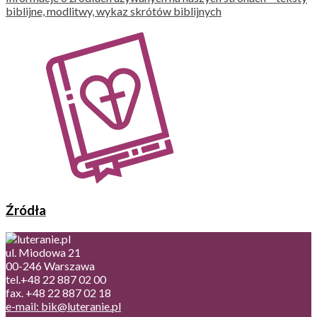
biblijne, modlitwy, wykaz skrótów biblijnych
Źródła
ul. Miodowa 21
00-246 Warszawa
tel.+48 22 887 02 00
fax. +48 22 887 02 18
e-mail: bik@luteranie.pl