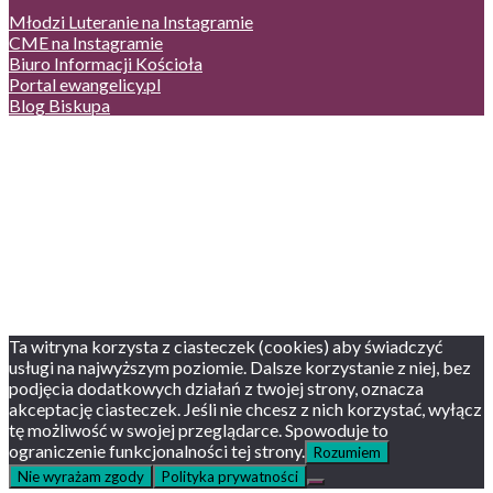
Młodzi Luteranie na Instagramie
CME na Instagramie
Biuro Informacji Kościoła
Portal ewangelicy.pl
Blog Biskupa
Poczta
Prywatność, cookies
English version
Status usług
Facebook
Twitter
Youtube
Instagram
Ta witryna korzysta z ciasteczek (cookies) aby świadczyć
usługi na najwyższym poziomie. Dalsze korzystanie z niej, bez
podjęcia dodatkowych działań z twojej strony, oznacza
akceptację ciasteczek. Jeśli nie chcesz z nich korzystać, wyłącz
tę możliwość w swojej przeglądarce. Spowoduje to
ograniczenie funkcjonalności tej strony.
Rozumiem
Nie wyrażam zgody
Polityka prywatności