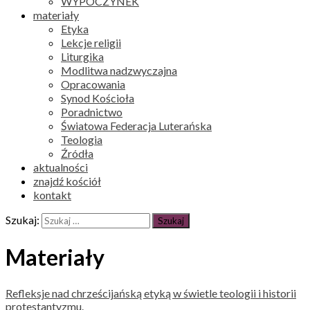
WYPOCZYNEK
materiały
Etyka
Lekcje religii
Liturgika
Modlitwa nadzwyczajna
Opracowania
Synod Kościoła
Poradnictwo
Światowa Federacja Luterańska
Teologia
Źródła
aktualności
znajdź kościół
kontakt
Szukaj:
Materiały
Refleksje nad chrześcijańską etyką w świetle teologii i historii
protestantyzmu.