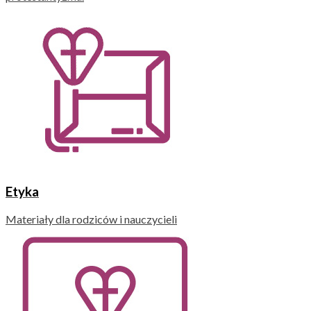
Etyka
Materiały dla rodziców i nauczycieli