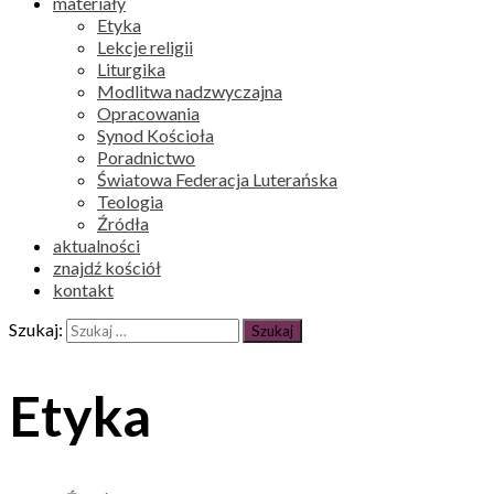
materiały
Etyka
Lekcje religii
Liturgika
Modlitwa nadzwyczajna
Opracowania
Synod Kościoła
Poradnictwo
Światowa Federacja Luterańska
Teologia
Źródła
aktualności
znajdź kościół
kontakt
Szukaj:
Etyka