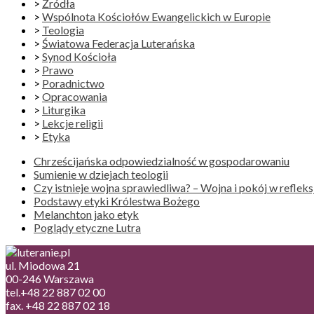
>
Źródła
>
Wspólnota Kościołów Ewangelickich w Europie
>
Teologia
>
Światowa Federacja Luterańska
>
Synod Kościoła
>
Prawo
>
Poradnictwo
>
Opracowania
>
Liturgika
>
Lekcje religii
>
Etyka
Chrześcijańska odpowiedzialność w gospodarowaniu
Sumienie w dziejach teologii
Czy istnieje wojna sprawiedliwa? – Wojna i pokój w reflek
Podstawy etyki Królestwa Bożego
Melanchton jako etyk
Poglądy etyczne Lutra
ul. Miodowa 21
00-246 Warszawa
tel.+48 22 887 02 00
fax. +48 22 887 02 18