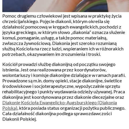
Pomoc drugiemu człowiekowi jest wpisana w praktykę życia
chrześcijańskiego. Pojęcie diakonii, którym określa się
działalność pomocową w kręgach ewangelickich, pochodzi z
języka greckiego, w którym słowo „diakonia” oznacza służenie
komuś, pomaganie, usługę, a także pomoc materialną,
zwłaszcza żywnościową. Diakonia jest szeroko rozumianą
służbą Kościoła na rzecz ludzi, wspieraniem ich w różnorakich
potrzebach, okazywaniem im zrozumienia i troski.
Kościół prowadzi służbę diakonijną od początku swojego
istnienia. Jest ona realizowana przez koordynatorów,
wolontariuszy i komisje diakonijne działające w ramach parafii.
Prowadzone są m.in. domy opieki, stacje diakonijne, świetlice
środowiskowe i socjoterapeutyczne, wypożyczalnie sprzętu
rehabilitacyjnego i punkty wydawania odzieży używanej. Praca
diakonijna jest koordynowana przez diakonie diecezjalne oraz
Diakonię Kościoła Ewangelicko-Augsburskiego (Diakonia
Polska)
, która posiada status organizacji pożytku publicznego.
Cała działalność diakonijna podlega sprawozdawczości
Diakonii Polskiej.