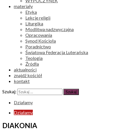
WYPOCZYNEK
materiały
Etyka
Lekcje religii
Liturgika
Modlitwa nadzwyczajna
Opracowania
Synod Kościoła
Poradnictwo
Światowa Federacja Luterańska
Teologia
Źródła
aktualności
znajdź kościół
kontakt
Szukaj:
Działamy
Działamy
DIAKONIA