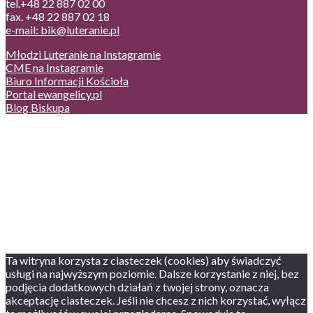
tel.+48 22 887 02 00
fax. +48 22 887 02 18
e-mail: bik@luteranie.pl
Młodzi Luteranie na Instagramie
CME na Instagramie
Biuro Informacji Kościoła
Portal ewangelicy.pl
Blog Biskupa
Poczta
Prywatność, cookies
English version
Status usług
Facebook
Twitter
Youtube
Instagram
Ta witryna korzysta z ciasteczek (cookies) aby świadczyć
usługi na najwyższym poziomie. Dalsze korzystanie z niej, bez
podjęcia dodatkowych działań z twojej strony, oznacza
akceptację ciasteczek. Jeśli nie chcesz z nich korzystać, wyłącz