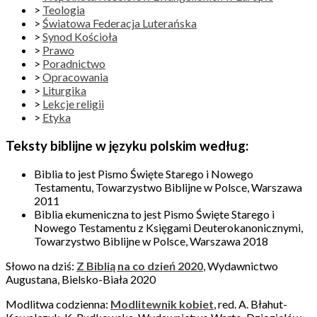
>
Teologia
>
Światowa Federacja Luterańska
>
Synod Kościoła
>
Prawo
>
Poradnictwo
>
Opracowania
>
Liturgika
>
Lekcje religii
>
Etyka
Teksty biblijne w języku polskim według:
Biblia to jest Pismo Święte Starego i Nowego
Testamentu, Towarzystwo Biblijne w Polsce, Warszawa
2011
Biblia ekumeniczna to jest Pismo Święte Starego i
Nowego Testamentu z Księgami Deuterokanonicznymi,
Towarzystwo Biblijne w Polsce, Warszawa 2018
Słowo na dziś:
Z Biblią na co dzień 2020
, Wydawnictwo
Augustana, Bielsko-Biała 2020
Modlitwa codzienna:
Modlitewnik kobiet
, red. A. Błahut-