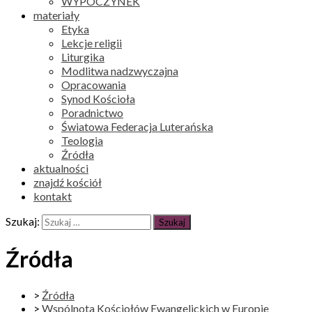
WYPOCZYNEK
materiały
Etyka
Lekcje religii
Liturgika
Modlitwa nadzwyczajna
Opracowania
Synod Kościoła
Poradnictwo
Światowa Federacja Luterańska
Teologia
Źródła
aktualności
znajdź kościół
kontakt
Szukaj:
Źródła
>
Źródła
>
Wspólnota Kościołów Ewangelickich w Europie