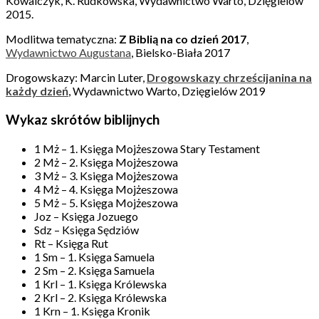
Kowalczyk, K. Rudkowska, Wydawnictwo Warto, Dzięgielów
2015.
Modlitwa tematyczna:
Z Biblią na co dzień 2017
,
Wydawnictwo Augustana
, Bielsko-Biała 2017
Drogowskazy: Marcin Luter,
Drogowskazy chrześcijanina na
każdy dzień
, Wydawnictwo Warto, Dzięgielów 2019
Wykaz skrótów biblijnych
1 Mż – 1. Księga Mojżeszowa Stary Testament
2 Mż – 2. Księga Mojżeszowa
3 Mż – 3. Księga Mojżeszowa
4 Mż – 4. Księga Mojżeszowa
5 Mż – 5. Księga Mojżeszowa
Joz – Księga Jozuego
Sdz – Księga Sędziów
Rt – Księga Rut
1 Sm – 1. Księga Samuela
2 Sm – 2. Księga Samuela
1 Krl – 1. Księga Królewska
2 Krl – 2. Księga Królewska
1 Krn – 1. Księga Kronik