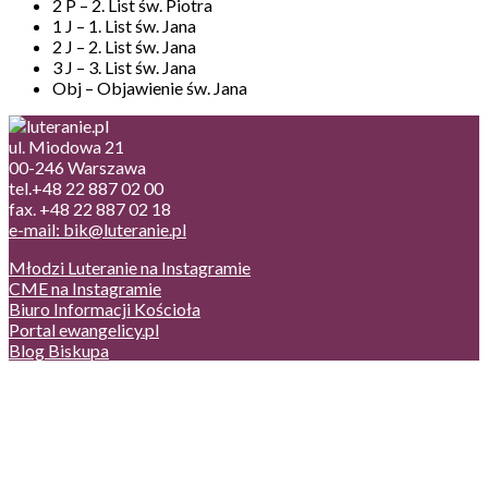
2 P – 2. List św. Piotra
1 J – 1. List św. Jana
2 J – 2. List św. Jana
3 J – 3. List św. Jana
Obj – Objawienie św. Jana
ul. Miodowa 21
00-246 Warszawa
tel.+48 22 887 02 00
fax. +48 22 887 02 18
e-mail: bik@luteranie.pl
Młodzi Luteranie na Instagramie
CME na Instagramie
Biuro Informacji Kościoła
Portal ewangelicy.pl
Blog Biskupa
Poczta
Prywatność, cookies
English version
Status usług