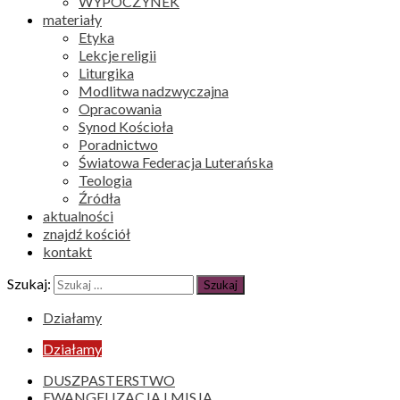
WYPOCZYNEK
materiały
Etyka
Lekcje religii
Liturgika
Modlitwa nadzwyczajna
Opracowania
Synod Kościoła
Poradnictwo
Światowa Federacja Luterańska
Teologia
Źródła
aktualności
znajdź kościół
kontakt
Szukaj:
Działamy
Działamy
DUSZPASTERSTWO
EWANGELIZACJA I MISJA