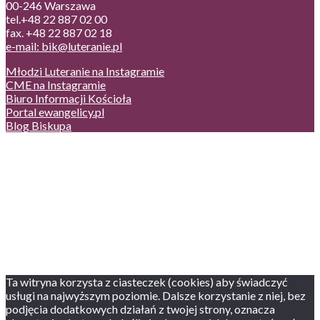
00-246 Warszawa
tel.+48 22 887 02 00
fax. +48 22 887 02 18
e-mail: bik@luteranie.pl
Młodzi Luteranie na Instagramie
CME na Instagramie
Biuro Informacji Kościoła
Portal ewangelicy.pl
Blog Biskupa
Poczta
Prywatność, cookies
English version
Status usług
Facebook
Twitter
Youtube
Instagram
Ta witryna korzysta z ciasteczek (cookies) aby świadczyć
usługi na najwyższym poziomie. Dalsze korzystanie z niej, bez
podjęcia dodatkowych działań z twojej strony, oznacza