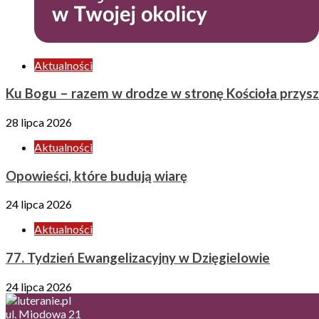
Aktualności
Ku Bogu – razem w drodze w stronę Kościoła przysz
28 lipca 2026
Aktualności
Opowieści, które budują wiarę
24 lipca 2026
Aktualności
77. Tydzień Ewangelizacyjny w Dzięgielowie
24 lipca 2026
ul. Miodowa 21