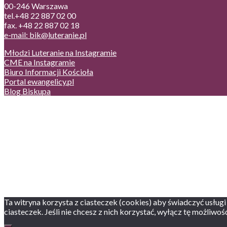
00-246 Warszawa
tel.+48 22 887 02 00
fax. +48 22 887 02 18
e-mail: bik@luteranie.pl
Młodzi Luteranie na Instagramie
CME na Instagramie
Biuro Informacji Kościoła
Portal ewangelicy.pl
Blog Biskupa
Poczta
Prywatność, cookies
English version
Status usług
Facebook
Twitter
Youtube
Instagram
Ta witryna korzysta z ciasteczek (cookies) aby świadczyć usługi
ciasteczek. Jeśli nie chcesz z nich korzystać, wyłącz tę możliwo