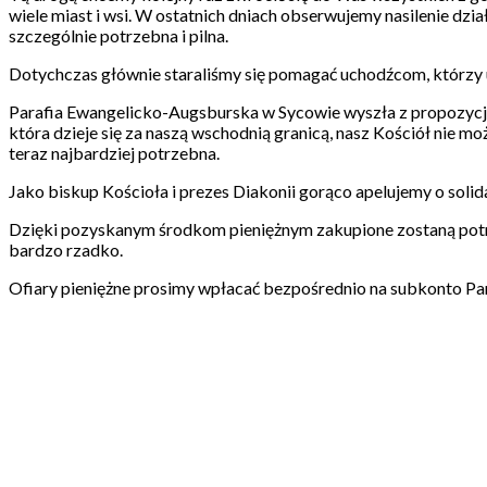
wiele miast i wsi. W ostatnich dniach obserwujemy nasilenie dz
szczególnie potrzebna i pilna.
Dotychczas głównie staraliśmy się pomagać uchodźcom, którzy u
Parafia Ewangelicko-Augsburska w Sycowie wyszła z propozycją
która dzieje się za naszą wschodnią granicą, nasz Kościół nie m
teraz najbardziej potrzebna.
Jako biskup Kościoła i prezes Diakonii gorąco apelujemy o soli
Dzięki pozyskanym środkom pieniężnym zakupione zostaną potrz
bardzo rzadko.
Ofiary pieniężne prosimy wpłacać bezpośrednio na subkonto Pa