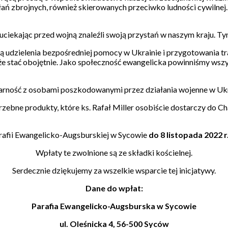
iałań zbrojnych, również skierowanych przeciwko ludności cywilne
ciekając przed wojną znaleźli swoją przystań w naszym kraju. Ty
 udzielenia bezpośredniej pomocy w Ukrainie i przygotowania tr
oże stać obojętnie. Jako społeczność ewangelicka powinniśmy wszy
darność z osobami poszkodowanymi przez działania wojenne w Ukra
ebne produkty, które ks. Rafał Miller osobiście dostarczy do C
rafii Ewangelicko-Augsburskiej w Sycowie
do 8 listopada 2022 r
Wpłaty te zwolnione są ze składki kościelnej.
Serdecznie dziękujemy za wszelkie wsparcie tej inicjatywy.
Dane do wpłat:
Parafia Ewangelicko-Augsburska w Sycowie
ul. Oleśnicka 4, 56-500 Syców