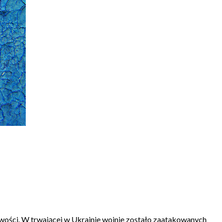
iwości. W trwającej w Ukrainie wojnie zostało zaatakowanych