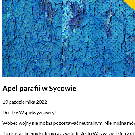
Apel parafii w Sycowie
19 października 2022
Drodzy Współwyznawcy!
Wobec wojny nie można pozostawać neutralnym. Nie można mówi
Tą drogą chcemy kolejny raz zwrócić się do Was wszystkich z g