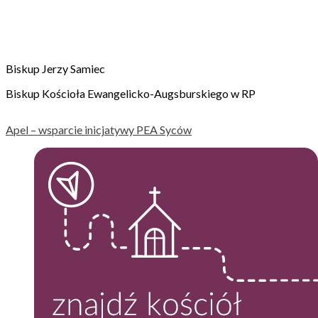
Biskup Jerzy Samiec
Biskup Kościoła Ewangelicko-Augsburskiego w RP
Apel – wsparcie inicjatywy PEA Syców