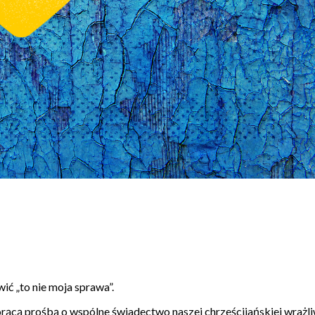
ć „to nie moja sprawa”.
orącą prośbą o wspólne świadectwo naszej chrześcijańskiej wrażl