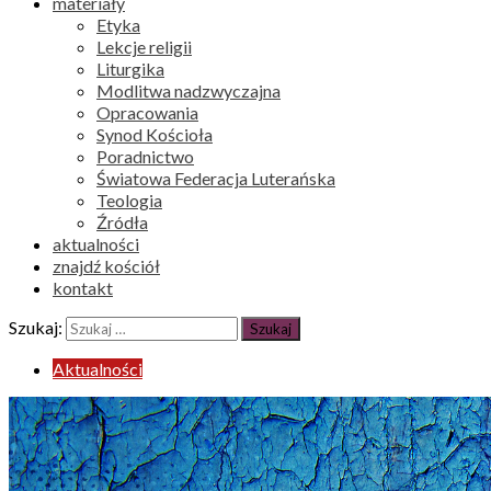
materiały
Etyka
Lekcje religii
Liturgika
Modlitwa nadzwyczajna
Opracowania
Synod Kościoła
Poradnictwo
Światowa Federacja Luterańska
Teologia
Źródła
aktualności
znajdź kościół
kontakt
Szukaj:
Aktualności