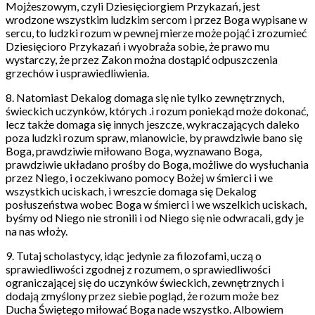
Mojżeszowym, czyli Dziesięciorgiem Przykazań, jest
wrodzone wszystkim ludzkim sercom i przez Boga wypisane w
sercu, to ludzki rozum w pewnej mierze może pojąć i zrozumieć
Dziesięcioro Przykazań i wyobraża sobie, że prawo mu
wystarczy, że przez Zakon można dostąpić odpuszczenia
grzechów i usprawiedliwienia.
8. Natomiast Dekalog domaga się nie tylko zewnętrznych,
świeckich uczynków, których .i rozum poniekąd może dokonać,
lecz także domaga się innych jeszcze, wykraczających daleko
poza ludzki rozum spraw, mianowicie, by prawdziwie bano się
Boga, prawdziwie miłowano Boga, wyznawano Boga,
prawdziwie układano prośby do Boga, możliwe do wysłuchania
przez Niego, i oczekiwano pomocy Bożej w śmierci i we
wszystkich uciskach, i wreszcie domaga się Dekalog
posłuszeństwa wobec Boga w śmierci i we wszelkich uciskach,
byśmy od Niego nie stronili i od Niego się nie odwracali, gdy je
na nas włoży.
9. Tutaj scholastycy, idąc jedynie za filozofami, uczą o
sprawiedliwości zgodnej z rozumem, o sprawiedliwości
ograniczającej się do uczynków świeckich, zewnętrznych i
dodają zmyślony przez siebie pogląd, że rozum może bez
Ducha Świętego miłować Boga nade wszystko. Albowiem