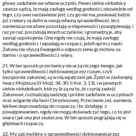
głowy zadufanie we własne uczynki. Pewni siebie obłudnicy
zawsze sądzą, że mają zasługę według godności, niezależnie od
tego, czy owo nastawienie jest, czy go nie ma, ponieważ ludzie
już z natury są dufni w swoją własną sprawiedliwość; lecz
sumienia przerażone pozostają w niepewności i powątpiewają, i
raz po raz. poszukują innych uczynków, i gromadzą je, aby
zasnąć uspokojenia. One nigdy nie czują, że mają zasługę
według godności, i wpadają w rozpacz, jeżeli oprócz nauki
Zakonu nie słyszą Ewangelii o odpuszczeniu grzechów za
darmo i o sprawiedliwości z wiary.
21. W ten sposób przeciwnicy nie uczą niczego innego, jak
tylko sprawiedliwości dyktowanej przez rozum, czyli
bezspornie zakonnej, są w nią wpatrzeni jak Żydzi w zasłoniętą
twarz Mojżesza (II Mojż. 34, 30; II Kor. 3, 13), i w pewnych
siebie obłudnikach, którzy liczą na to, że czynią zadość
Zakonowi, rozbudzają nadzieję i próżne zadufanie w uczynkach
oraz wzgardę dla łaski Chrystusowej. Przeciwnie zaś, sumienia
lękliwe doprowadzają do rozpaczy, i te, działając z
powątpiewaniem, nigdy nie mogą doświadczyć tego, co to jest
wiara i jak ona jest skuteczna. W ten sposób pogrążają się w
głębinach rozpaczy.
22. My zaś myślimy o sprawiedliwości dyktowanej przez