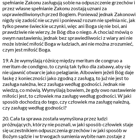
spełnianie Zakonu zasługują sobie na odpuszczenie grzechów i
przez własne spełnianie Zakonu zostają uznani za
usprawiedliwionych przed Bogiem. Ponieważ jednak Zakonowi
nigdy się zadość nie uczyni i ponieważ rozum nie spełnia nic, jak
tylko pewne świeckie uczynki, więc ani Boga się nie boi, ani
prawdziwie nie wierzy, że Bóg dba o niego. A chociaż mówią o
owym nastawieniu, jednak bez sprawiedliwości z wiary ani nie
może istnieć miłość Boga w ludziach, ani nie można zrozumieć,
czym jest miłość Boga.
19. A że wymyślają różnicę między meritum de congruo a
meritum de condigno, to czynią tak tylko dla zabawy, aby się
nie ujawnić otwarcie jako pelagianie. Albowiem jeżeli Bóg daje
łaskę z konieczności jako zgodną z zasługą, to już nie jest to
zasługa należna, lecz zasługa według godności. Jednak nie
wiedzą, co mówią. Wymyślają bowiem, że gdy owo nastawienie
miłości jest, to człowiek ma zasługę według godności. W jaki
sposób dochodzą do tego, czy człowiek ma zasługę należną,
czy zasługę według godności?
20. Cała ta sprawa została wymyślona przez ludzi
próżnujących, którzy nie poznali, w jaki sposób człowiek staje
się uczestnikiem odpuszczenia grzechów i w jaki sposób w
Bożym sądzie i w trwogach sumienia wybite nam zostaje z