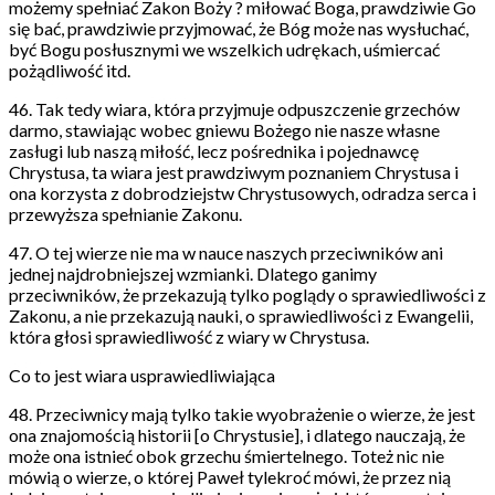
możemy spełniać Zakon Boży ? miłować Boga, prawdziwie Go
się bać, prawdziwie przyjmować, że Bóg może nas wysłuchać,
być Bogu posłusznymi we wszelkich udrękach, uśmiercać
pożądliwość itd.
46. Tak tedy wiara, która przyjmuje odpuszczenie grzechów
darmo, stawiając wobec gniewu Bożego nie nasze własne
zasługi lub naszą miłość, lecz pośrednika i pojednawcę
Chrystusa, ta wiara jest prawdziwym poznaniem Chrystusa i
ona korzysta z dobrodziejstw Chrystusowych, odradza serca i
przewyższa spełnianie Zakonu.
47. O tej wierze nie ma w nauce naszych przeciwników ani
jednej najdrobniejszej wzmianki. Dlatego ganimy
przeciwników, że przekazują tylko poglądy o sprawiedliwości z
Zakonu, a nie przekazują nauki, o sprawiedliwości z Ewangelii,
która głosi sprawiedliwość z wiary w Chrystusa.
Co to jest wiara usprawiedliwiająca
48. Przeciwnicy mają tylko takie wyobrażenie o wierze, że jest
ona znajomością historii [o Chrystusie], i dlatego nauczają, że
może ona istnieć obok grzechu śmiertelnego. Toteż nic nie
mówią o wierze, o której Paweł tylekroć mówi, że przez nią