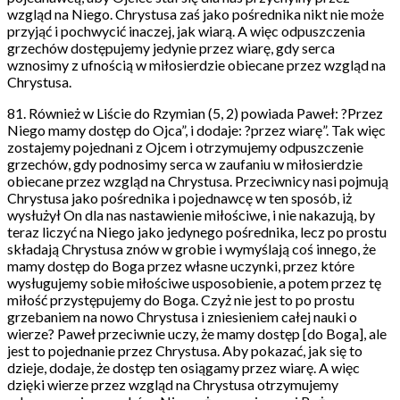
wzgląd na Niego. Chrystusa zaś jako pośrednika nikt nie może
przyjąć i pochwycić inaczej, jak wiarą. A więc odpuszczenia
grzechów dostępujemy jedynie przez wiarę, gdy serca
wznosimy z ufnością w miłosierdzie obiecane przez wzgląd na
Chrystusa.
81. Również w Liście do Rzymian (5, 2) powiada Paweł: ?Przez
Niego mamy dostęp do Ojca”, i dodaje: ?przez wiarę”. Tak więc
zostajemy pojednani z Ojcem i otrzymujemy odpuszczenie
grzechów, gdy podnosimy serca w zaufaniu w miłosierdzie
obiecane przez wzgląd na Chrystusa. Przeciwnicy nasi pojmują
Chrystusa jako pośrednika i pojednawcę w ten sposób, iż
wysłużył On dla nas nastawienie miłościwe, i nie nakazują, by
teraz liczyć na Niego jako jedynego pośrednika, lecz po prostu
składają Chrystusa znów w grobie i wymyślają coś innego, że
mamy dostęp do Boga przez własne uczynki, przez które
wysługujemy sobie miłościwe usposobienie, a potem przez tę
miłość przystępujemy do Boga. Czyż nie jest to po prostu
grzebaniem na nowo Chrystusa i zniesieniem całej nauki o
wierze? Paweł przeciwnie uczy, że mamy dostęp [do Boga], ale
jest to pojednanie przez Chrystusa. Aby pokazać, jak się to
dzieje, dodaje, że dostęp ten osiągamy przez wiarę. A więc
dzięki wierze przez wzgląd na Chrystusa otrzymujemy