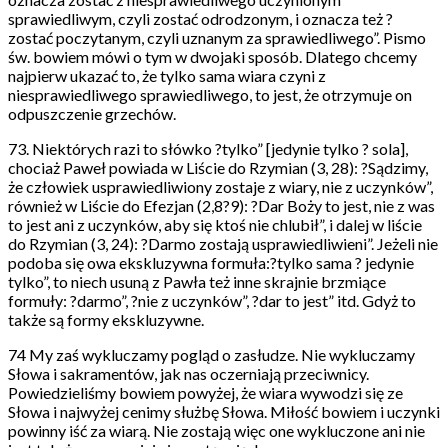
sprawiedliwym, czyli zostać odrodzonym, i oznacza też ?
zostać poczytanym, czyli uznanym za sprawiedliwego”. Pismo
św. bowiem mówi o tym w dwojaki sposób. Dlatego chcemy
najpierw ukazać to, że tylko sama wiara czyni z
niesprawiedliwego sprawiedliwego, to jest, że otrzymuje on
odpuszczenie grzechów.
73. Niektórych razi to słówko ?tylko” [jedynie tylko ? sola],
chociaż Paweł powiada w Liście do Rzymian (3, 28): ?Sądzimy,
że człowiek usprawiedliwiony zostaje z wiary, nie z uczynków”,
również w Liście do Efezjan (2,8?9): ?Dar Boży to jest, nie z was
to jest ani z uczynków, aby się ktoś nie chlubił”, i dalej w liście
do Rzymian (3, 24): ?Darmo zostają usprawiedliwieni”. Jeżeli nie
podoba się owa ekskluzywna formuła:?tylko sama ? jedynie
tylko”, to niech usuną z Pawła też inne skrajnie brzmiące
formuły: ?darmo”, ?nie z uczynków”, ?dar to jest” itd. Gdyż to
także są formy ekskluzywne.
74 My zaś wykluczamy pogląd o zasłudze. Nie wykluczamy
Słowa i sakramentów, jak nas oczerniają przeciwnicy.
Powiedzieliśmy bowiem powyżej, że wiara wywodzi się ze
Słowa i najwyżej cenimy służbę Słowa. Miłość bowiem i uczynki
powinny iść za wiarą. Nie zostają więc one wykluczone ani nie