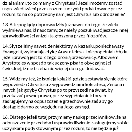
działaniami, to co mamy z Chrystusa? Jeżeli możemy zostać
usprawiedliwieni przez rozum i uczynki podyktowane przez
rozum, to na co potrzebny nam jest Chrystus lub odrodzenie?
13. A te poglądy doprowadziły już nawet do tego, że wielu
wyśmiewa nas, iż nauczamy, że należy poszukiwać jeszcze innej
sprawiedliwości aniżeli ta głoszona przez filozofów.
14. Słyszeliśmy nawet, że niektórzy w kazaniu, poniechawszy
Ewangelii, wykładają etykę Arystotelesa. I nie popełniali błędu,
jeżeli prawdą jest to, czego bronią przeciwnicy. Albowiem
Arystoteles w sposób tak uczony pisał o obyczajności
świeckiej, iż nie trzeba nic więcej do tego dodawać.
15. Widzimy też, że istnieją książki, gdzie zestawia się niektóre
wypowiedzi Chrystusa z wypowiedziami Sokratesa, Zenona i
innych, jak gdyby Chrystus po to przyszedł na świat, by
przekazać pewne prawa, przez wypełnianie których
zasługujemy na odpuszczenie grzechów, nie zaś aby go
dostąpić darmo ze względu na Jego zasługi.
16. Dlatego jeżeli tutaj przyjmiemy naukę przeciwników, że na
odpuszczenie grzechów i usprawiedliwienie zasługujemy sobie
uczynkami podyktowanymi przez rozum, to nie będzie już