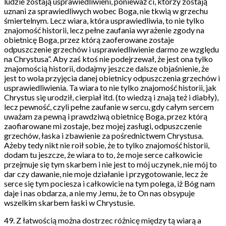
ludzie zostają usprawiedliwieni, ponieważ ci, którzy zostają
uznani za sprawiedliwych wobec Boga, nie tkwią w grzechu
śmiertelnym. Lecz wiara, która usprawiedliwia, to nie tylko
znajomość historii, lecz pełne zaufania wyrażenie zgody na
obietnicę Boga, przez którą zaoferowane zostaje
odpuszczenie grzechów i usprawiedliwienie darmo ze względu
na Chrystusa”. Aby zaś ktoś nie podejrzewał, że jest ona tylko
znajomością historii, dodajmy jeszcze dalsze objaśnienie, że
jest to wola przyjęcia danej obietnicy odpuszczenia grzechów i
usprawiedliwienia. Ta wiara to nie tylko znajomość historii, jak
Chrystus się urodził, cierpiał itd. (to wiedzą i znają też i diabły),
lecz pewność, czyli pełne zaufanie w sercu, gdy całym sercem
uważam za pewną i prawdziwą obietnicę Boga, przez którą
zaofiarowane mi zostaje, bez mojej zasługi, odpuszczenie
grzechów, łaska i zbawienie za pośrednictwem Chrystusa.
Ażeby tedy nikt nie roił sobie, że to tylko znajomość historii,
dodam tu jeszcze, że wiara to to, że moje serce całkowicie
przejmuje się tym skarbem i nie jest to mój uczynek, nie mój to
dar czy dawanie, nie moje działanie i przygotowanie, lecz że
serce się tym pociesza i całkowicie na tym polega, iż Bóg nam
daje i nas obdarza, a nie my Jemu, że to On nas obsypuje
wszelkim skarbem łaski w Chrystusie.
49. Z łatwością można dostrzec różnicę między tą wiarą a