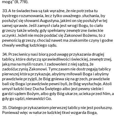
mogą” (8, 7?8).
33. A te świadectwa są tak wyraźne, że nie potrzeba tu
bystrego rozumowania, lecz tylko uważnego .słuchania, by
posłużyć się słowami Augustyna, jakimi on się posłużył w tej
samej sprawie. Jeśli zamysł ciała jest wrogi Bogu, to ciało
grzeszy także wtedy, gdy spełniamy zewnętrzne świeckie
uczynki. Jeżeli nie może poddać się Zakonowi Bożemu, to z
pewnością grzeszy, chociaż nawet ma znakomite czyny i godne
chwały według ludzkiego sądu.
34. Przeciwnicy nasi biorą pod uwagę przykazania drugiej
tablicy, które dotyczą sprawiedliwości świeckiej, zewnętrznej,
jaką ma na myśli rozum. I zadowoleni z niej sądzą, że
zadośćuczynią Zakonowi. Tymczasem nie dostrzegają tablicy
pierwszej która przykazuje, abyśmy miłowali Boga i abyśmy
prawdziwie przyjęli, że Bóg gniewa się na grzech, prawdziwie
bali się Boga i prawdziwie pewni byli, że Bóg wysłuchuje. Atoli
umysł ludzki bez Ducha Świętego albo jest pewny siebie i
gardzi sądem Bożym, albo gdy Bóg ukarze, ucieka przed Nim, a
gdy go sądzi, nienawidzi Go.
35. Dlatego przykazaniom pierwszej tablicy nie jest posłuszny.
Ponieważ więc w naturze ludzkiej tkwi wzgarda Boga,