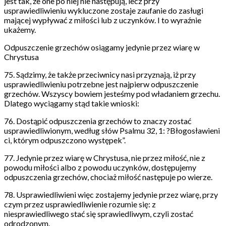
jest tak, że one po niej nie następują, lecz przy
usprawiedliwieniu wykluczone zostaje zaufanie do zasługi
mającej wypływać z miłości lub z uczynków. I to wyraźnie
ukażemy.
Odpuszczenie grzechów osiągamy jedynie przez wiarę w
Chrystusa
75. Sądzimy, że także przeciwnicy nasi przyznają, iż przy
usprawiedliwieniu potrzebne jest najpierw odpuszczenie
grzechów. Wszyscy bowiem jesteśmy pod władaniem grzechu.
Dlatego wyciągamy stąd takie wnioski:
76. Dostąpić odpuszczenia grzechów to znaczy zostać
usprawiedliwionym, według słów Psalmu 32, 1: ?Błogosławieni
ci, którym odpuszczono występek”.
77. Jedynie przez wiarę w Chrystusa, nie przez miłość, nie z
powodu miłości albo z powodu uczynków, dostępujemy
odpuszczenia grzechów, chociaż miłość następuje po wierze.
78. Usprawiedliwieni więc zostajemy jedynie przez wiarę, przy
czym przez usprawiedliwienie rozumie się: z
niesprawiedliwego stać się sprawiedliwym, czyli zostać
odrodzonym.