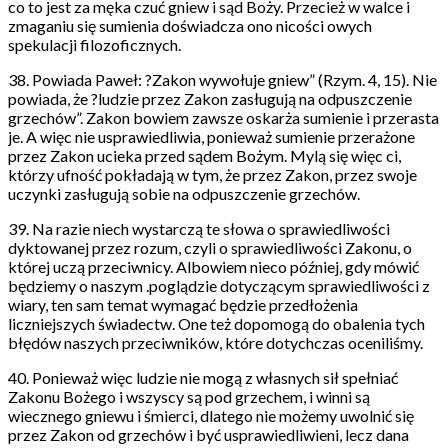
co to jest za męka czuć gniew i sąd Boży. Przecież w walce i
zmaganiu się sumienia doświadcza ono nicości owych
spekulacji filozoficznych.
38. Powiada Paweł: ?Zakon wywołuje gniew” (Rzym. 4, 15). Nie
powiada, że ?ludzie przez Zakon zasługują na odpuszczenie
grzechów”. Zakon bowiem zawsze oskarża sumienie i przerasta
je. A więc nie usprawiedliwia, ponieważ sumienie przerażone
przez Zakon ucieka przed sądem Bożym. Mylą się więc ci,
którzy ufność pokładają w tym, że przez Zakon, przez swoje
uczynki zasługują sobie na odpuszczenie grzechów.
39. Na razie niech wystarczą te słowa o sprawiedliwości
dyktowanej przez rozum, czyli o sprawiedliwości Zakonu, o
której uczą przeciwnicy. Albowiem nieco później, gdy mówić
będziemy o naszym .poglądzie dotyczącym sprawiedliwości z
wiary, ten sam temat wymagać będzie przedłożenia
liczniejszych świadectw. One też dopomogą do obalenia tych
błędów naszych przeciwników, które dotychczas oceniliśmy.
40. Ponieważ więc ludzie nie mogą z własnych sił spełniać
Zakonu Bożego i wszyscy są pod grzechem, i winni są
wiecznego gniewu i śmierci, dlatego nie możemy uwolnić się
przez Zakon od grzechów i być usprawiedliwieni, lecz dana