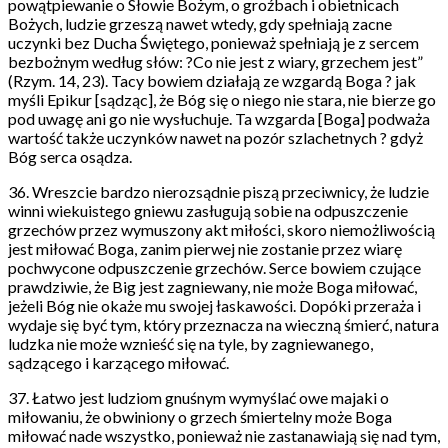
powątpiewanie o Słowie Bożym, o groźbach i obietnicach
Bożych, ludzie grzeszą nawet wtedy, gdy spełniają zacne
uczynki bez Ducha Świętego, ponieważ spełniają je z sercem
bezbożnym według słów: ?Co nie jest z wiary, grzechem jest”
(Rzym. 14, 23). Tacy bowiem działają ze wzgardą Boga ? jak
myśli Epikur [sądząc], że Bóg się o niego nie stara, nie bierze go
pod uwagę ani go nie wysłuchuje. Ta wzgarda [Boga] podważa
wartość także uczynków nawet na pozór szlachetnych ? gdyż
Bóg serca osądza.
36. Wreszcie bardzo nierozsądnie piszą przeciwnicy, że ludzie
winni wiekuistego gniewu zasługują sobie na odpuszczenie
grzechów przez wymuszony akt miłości, skoro niemożliwością
jest miłować Boga, zanim pierwej nie zostanie przez wiarę
pochwycone odpuszczenie grzechów. Serce bowiem czujące
prawdziwie, że Big jest zagniewany, nie może Boga miłować,
jeżeli Bóg nie okaże mu swojej łaskawości. Dopóki przeraża i
wydaje się być tym, który przeznacza na wieczną śmierć, natura
ludzka nie może wznieść się na tyle, by zagniewanego,
sądzącego i karzącego miłować.
37. Łatwo jest ludziom gnuśnym wymyślać owe majaki o
miłowaniu, że obwiniony o grzech śmiertelny może Boga
miłować nade wszystko, ponieważ nie zastanawiają się nad tym,