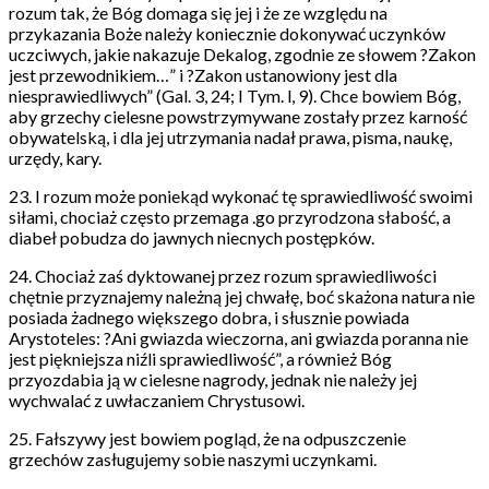
rozum tak, że Bóg domaga się jej i że ze względu na
przykazania Boże należy koniecznie dokonywać uczynków
uczciwych, jakie nakazuje Dekalog, zgodnie ze słowem ?Zakon
jest przewodnikiem…” i ?Zakon ustanowiony jest dla
niesprawiedliwych” (Gal. 3, 24; I Tym. l, 9). Chce bowiem Bóg,
aby grzechy cielesne powstrzymywane zostały przez karność
obywatelską, i dla jej utrzymania nadał prawa, pisma, naukę,
urzędy, kary.
23. I rozum może poniekąd wykonać tę sprawiedliwość swoimi
siłami, chociaż często przemaga .go przyrodzona słabość, a
diabeł pobudza do jawnych niecnych postępków.
24. Chociaż zaś dyktowanej przez rozum sprawiedliwości
chętnie przyznajemy należną jej chwałę, boć skażona natura nie
posiada żadnego większego dobra, i słusznie powiada
Arystoteles: ?Ani gwiazda wieczorna, ani gwiazda poranna nie
jest piękniejsza niźli sprawiedliwość”, a również Bóg
przyozdabia ją w cielesne nagrody, jednak nie należy jej
wychwalać z uwłaczaniem Chrystusowi.
25. Fałszywy jest bowiem pogląd, że na odpuszczenie
grzechów zasługujemy sobie naszymi uczynkami.