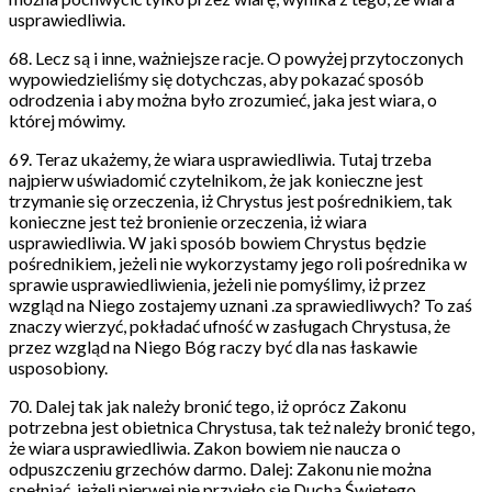
usprawiedliwia.
68. Lecz są i inne, ważniejsze racje. O powyżej przytoczonych
wypowiedzieliśmy się dotychczas, aby pokazać sposób
odrodzenia i aby można było zrozumieć, jaka jest wiara, o
której mówimy.
69. Teraz ukażemy, że wiara usprawiedliwia. Tutaj trzeba
najpierw uświadomić czytelnikom, że jak konieczne jest
trzymanie się orzeczenia, iż Chrystus jest pośrednikiem, tak
konieczne jest też bronienie orzeczenia, iż wiara
usprawiedliwia. W jaki sposób bowiem Chrystus będzie
pośrednikiem, jeżeli nie wykorzystamy jego roli pośrednika w
sprawie usprawiedliwienia, jeżeli nie pomyślimy, iż przez
wzgląd na Niego zostajemy uznani .za sprawiedliwych? To zaś
znaczy wierzyć, pokładać ufność w zasługach Chrystusa, że
przez wzgląd na Niego Bóg raczy być dla nas łaskawie
usposobiony.
70. Dalej tak jak należy bronić tego, iż oprócz Zakonu
potrzebna jest obietnica Chrystusa, tak też należy bronić tego,
że wiara usprawiedliwia. Zakon bowiem nie naucza o
odpuszczeniu grzechów darmo. Dalej: Zakonu nie można
spełniać, jeżeli pierwej nie przyjęło się Ducha Świętego.