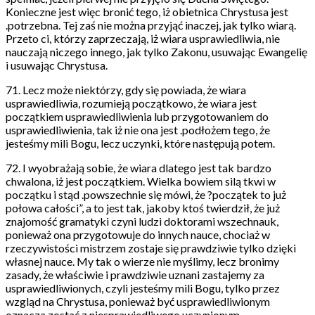
Konieczne jest więc bronić tego, iż obietnica Chrystusa jest
.potrzebna. Tej zaś nie można przyjąć inaczej, jak tylko wiarą.
Przeto ci, którzy zaprzeczają, iż wiara usprawiedliwia, nie
nauczają niczego innego, jak tylko Zakonu, usuwając Ewangelię
i usuwając Chrystusa.
71. Lecz może niektórzy, gdy się powiada, że wiara
usprawiedliwia, rozumieją początkowo, że wiara jest
początkiem usprawiedliwienia lub przygotowaniem do
usprawiedliwienia, tak iż nie ona jest .podłożem tego, że
jesteśmy mili Bogu, lecz uczynki, które następują potem.
72. I wyobrażają sobie, że wiara dlatego jest tak bardzo
chwalona, iż jest początkiem. Wielka bowiem silą tkwi w
początku i stąd .powszechnie się mówi, że ?początek to już
połowa całości”, a to jest tak, jakoby ktoś twierdził, że już
znajomość gramatyki czyni ludzi doktorami wszechnauk,
ponieważ ona przygotowuje do innych nauce, chociaż w
rzeczywistości mistrzem zostaje się prawdziwie tylko dzięki
własnej nauce. My tak o wierze nie myślimy, lecz bronimy
zasady, że właściwie i prawdziwie uznani zastajemy za
usprawiedliwionych, czyli jesteśmy mili Bogu, tylko przez
wzgląd na Chrystusa, ponieważ być usprawiedliwionym
oznacza zostać z niesprawiedliwego uczynionym