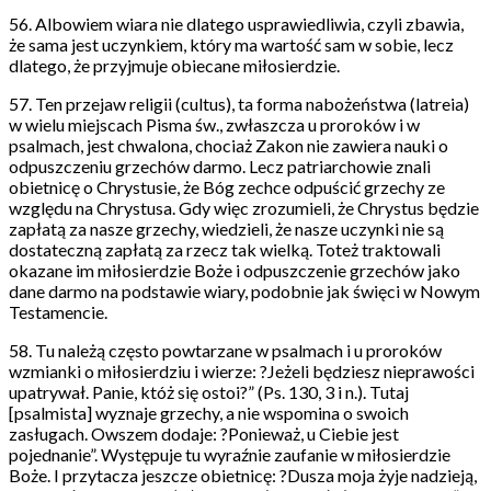
56. Albowiem wiara nie dlatego usprawiedliwia, czyli zbawia,
że sama jest uczynkiem, który ma wartość sam w sobie, lecz
dlatego, że przyjmuje obiecane miłosierdzie.
57. Ten przejaw religii (cultus), ta forma nabożeństwa (latreia)
w wielu miejscach Pisma św., zwłaszcza u proroków i w
psalmach, jest chwalona, chociaż Zakon nie zawiera nauki o
odpuszczeniu grzechów darmo. Lecz patriarchowie znali
obietnicę o Chrystusie, że Bóg zechce odpuścić grzechy ze
względu na Chrystusa. Gdy więc zrozumieli, że Chrystus będzie
zapłatą za nasze grzechy, wiedzieli, że nasze uczynki nie są
dostateczną zapłatą za rzecz tak wielką. Toteż traktowali
okazane im miłosierdzie Boże i odpuszczenie grzechów jako
dane darmo na podstawie wiary, podobnie jak święci w Nowym
Testamencie.
58. Tu należą często powtarzane w psalmach i u proroków
wzmianki o miłosierdziu i wierze: ?Jeżeli będziesz nieprawości
upatrywał. Panie, któż się ostoi?” (Ps. 130, 3 i n.). Tutaj
[psalmista] wyznaje grzechy, a nie wspomina o swoich
zasługach. Owszem dodaje: ?Ponieważ, u Ciebie jest
pojednanie”. Występuje tu wyraźnie zaufanie w miłosierdzie
Boże. I przytacza jeszcze obietnicę: ?Dusza moja żyje nadzieją,