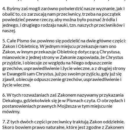
4. Byśmy zaś mogli zarówno potwierdzić nasze wyznanie, jak i
obalić to, co zarzucają nam przeciwnicy, trzeba na początek
powiedzieć pewne rzeczy, aby można było poznać źródła i
jednego, i drugiego rodzaju nauki, tzn. naszych przeciwników i
naszej.
5. Całe Pismo św. powinno się podzielić na dwie główne części:
Zakon i Obietnicę. W jednym miejscu przekazuje nam ono
Zakon, w innym przekazuje Obietnicę dotyczącą Chrystusa,
mianowicie z jednej strony w Zakonie zapowiada, że Chrystus
przyjdzie, i obiecuje ze względu na Niego odpuszczenie
grzechów, usprawiedliwienie i życie wieczne, a z drugiej strony
w Ewangelii sam Chrystus, już po swoim przyjściu, gdy już się
zjawił, obiecuje odpuszczenie grzechów, usprawiedliwienie i
życie wieczne.
6. W tych rozważaniach zaś Zakonem nazywamy przykazania
Dekalogu, gdziekolwiek się je w Pismach czyta. O obrzędach i
postanowieniach prawnych Mojżesza w tym miejscu nie
mówimy.
7. Z tych dwóch części przeciwnicy traktują Zakon oddzielnie.
Skoro bowiem prawo naturalne, które jest zgodne z Zakonem