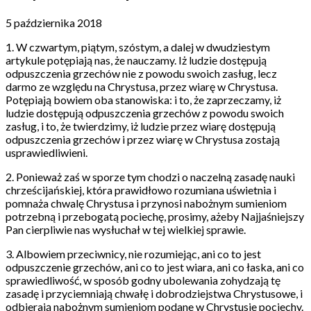
5 października 2018
1. W czwartym, piątym, szóstym, a dalej w dwudziestym
artykule potępiają nas, że nauczamy. Iż ludzie dostępują
odpuszczenia grzechów nie z powodu swoich zasług, lecz
darmo ze względu na Chrystusa, przez wiarę w Chrystusa.
Potępiają bowiem oba stanowiska: i to, że zaprzeczamy, iż
ludzie dostępują odpuszczenia grzechów z powodu swoich
zasług, i to, że twierdzimy, iż ludzie przez wiarę dostępują
odpuszczenia grzechów i przez wiarę w Chrystusa zostają
usprawiedliwieni.
2. Ponieważ zaś w sporze tym chodzi o naczelną zasadę nauki
chrześcijańskiej, która prawidłowo rozumiana uświetnia i
pomnaża chwalę Chrystusa i przynosi nabożnym sumieniom
potrzebną i przebogatą pociechę, prosimy, ażeby Najjaśniejszy
Pan cierpliwie nas wysłuchał w tej wielkiej sprawie.
3. Albowiem przeciwnicy, nie rozumiejąc, ani co to jest
odpuszczenie grzechów, ani co to jest wiara, ani co łaska, ani co
sprawiedliwość, w sposób godny ubolewania zohydzają tę
zasadę i przyciemniają chwałę i dobrodziejstwa Chrystusowe, i
odbierają nabożnym sumieniom podane w Chrystusie pociechy.