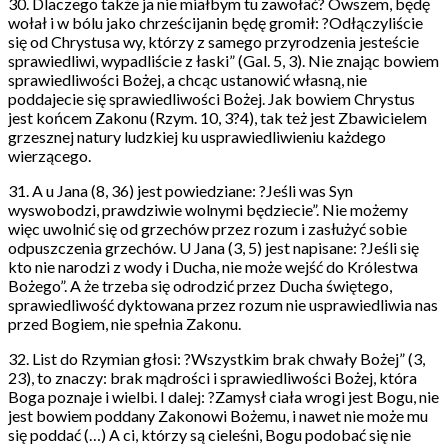
30. Dlaczego także ja nie miałbym tu zawołać? Owszem, będę
wołał i w bólu jako chrześcijanin będę gromił: ?Odłączyliście
się od Chrystusa wy, którzy z samego przyrodzenia jesteście
sprawiedliwi, wypadliście z łaski” (Gal. 5, 3). Nie znając bowiem
sprawiedliwości Bożej, a chcąc ustanowić własną, nie
poddajecie się sprawiedliwości Bożej. Jak bowiem Chrystus
jest końcem Zakonu (Rzym. 10, 3?4), tak też jest Zbawicielem
grzesznej natury ludzkiej ku usprawiedliwieniu każdego
wierzącego.
31. A u Jana (8, 36) jest powiedziane: ?Jeśli was Syn
wyswobodzi, prawdziwie wolnymi będziecie”. Nie możemy
więc uwolnić się od grzechów przez rozum i zasłużyć sobie
odpuszczenia grzechów. U Jana (3, 5) jest napisane: ?Jeśli się
kto nie narodzi z wody i Ducha, nie może wejść do Królestwa
Bożego”. A że trzeba się odrodzić przez Ducha świętego,
sprawiedliwość dyktowana przez rozum nie usprawiedliwia nas
przed Bogiem, nie spełnia Zakonu.
32. List do Rzymian głosi: ?Wszystkim brak chwały Bożej” (3,
23), to znaczy: brak mądrości i sprawiedliwości Bożej, która
Boga poznaje i wielbi. I dalej: ?Zamysł ciała wrogi jest Bogu, nie
jest bowiem poddany Zakonowi Bożemu, i nawet nie może mu
się poddać (…) A ci, którzy są cieleśni, Bogu podobać się nie