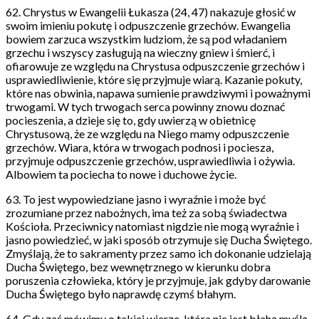
62. Chrystus w Ewangelii Łukasza (24, 47) nakazuje głosić w
swoim imieniu pokutę i odpuszczenie grzechów. Ewangelia
bowiem zarzuca wszystkim ludziom, że są pod władaniem
grzechu i wszyscy zasługują na wieczny gniew i śmierć, i
ofiarowuje ze względu na Chrystusa odpuszczenie grzechów i
usprawiedliwienie, które się przyjmuje wiarą. Kazanie pokuty,
które nas obwinia, napawa sumienie prawdziwymi i poważnymi
trwogami. W tych trwogach serca powinny znowu doznać
pocieszenia, a dzieje się to, gdy uwierzą w obietnicę
Chrystusową, że ze względu na Niego mamy odpuszczenie
grzechów. Wiara, która w trwogach podnosi i pociesza,
przyjmuje odpuszczenie grzechów, usprawiedliwia i ożywia.
Albowiem ta pociecha to nowe i duchowe życie.
63. To jest wypowiedziane jasno i wyraźnie i może być
zrozumiane przez nabożnych, ima też za sobą świadectwa
Kościoła. Przeciwnicy natomiast nigdzie nie mogą wyraźnie i
jasno powiedzieć, w jaki sposób otrzymuje się Ducha Świętego.
Zmyślają, że to sakramenty przez samo ich dokonanie udzielają
Ducha Świętego, bez wewnętrznego w kierunku dobra
poruszenia człowieka, który je przyjmuje, jak gdyby darowanie
Ducha Świętego było naprawdę czymś błahym.
64. Gdy zaś mówimy o takiej wierze, która nie jest błahą myślą,