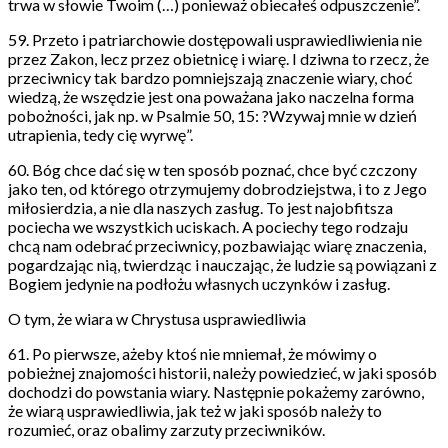
trwa w słowie Twoim (…) ponieważ obiecałeś odpuszczenie”.
59. Przeto i patriarchowie dostępowali usprawiedliwienia nie
przez Zakon, lecz przez obietnicę i wiarę. I dziwna to rzecz, że
przeciwnicy tak bardzo pomniejszają znaczenie wiary, choć
wiedzą, że wszędzie jest ona poważana jako naczelna forma
pobożności, jak np. w Psalmie 50, 15: ?Wzywaj mnie w dzień
utrapienia, tedy cię wyrwę”.
60. Bóg chce dać się w ten sposób poznać, chce być czczony
jako ten, od którego otrzymujemy dobrodziejstwa, i to z Jego
miłosierdzia, a nie dla naszych zasług. To jest najobfitsza
pociecha we wszystkich uciskach. A pociechy tego rodzaju
chcą nam odebrać przeciwnicy, pozbawiając wiarę znaczenia,
pogardzając nią, twierdząc i nauczając, że ludzie są powiązani z
Bogiem jedynie na podłożu własnych uczynków i zasług.
O tym, że wiara w Chrystusa usprawiedliwia
61. Po pierwsze, ażeby ktoś nie mniemał, że mówimy o
pobieżnej znajomości historii, należy powiedzieć, w jaki sposób
dochodzi do powstania wiary. Następnie pokażemy zarówno,
że wiarą usprawiedliwia, jak też w jaki sposób należy to
rozumieć, oraz obalimy zarzuty przeciwników.