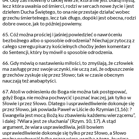
lecz która uwalnia od śmierci, rodzi w sercach nowe życie i jest
dziełem Ducha Świętego, to ona nie przestaje działać wobec
grzechu śmiertelnego, lecz tak długo, dopóki jest obecna, rodzi
dobre owoce, jak to później powiemy.
65. Cóż można prościej i jaśniej powiedzieć o nawróceniu
bezbożnego albo o sposobie odrodzenia? Niechaj przytoczą z
całego szeregu pisarzy kościelnych choćby jeden komentarz
do Sentencji, który by mówił o sposobie odrodzenia.
66. Gdy mówią o nastawieniu miłości, to zmyślają, że człowiek
ma zasługę przez swoje uczynki, nie uczą zaś, że odpuszczenie
grzechów zyskuje się przez Słowo; tak w czasie obecnym
nauczają też anabaptyści.
67. Atoli w odniesieniu do Boga nie można tak postępować,
gdyż Boga. nie można pochwycić i poznać inaczej, jak tylko w
Słowie i przez Słowo. Dlatego i usprawiedliwienie dokonuje się
przez Słowo, jak powiada Paweł w Liście do Rzymian (1,16): ?
Ewangelia jest mocą Bożą ku zbawieniu każdemu wierzącemu”,
i dalej: ?Wiara jest ze słuchania” (Rzym. 10, 17). A stąd
argument, że wiara usprawiedliwia, jeśli bowiem
usprawiedliwienie dokonuje się tylko przez Słowo, a Słowo
można pochwycić tylko przez wiarę, wynika z tego, że wiara