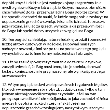
dopóki umysł ludzki nie jest zaniepokojony i zagrożony i nie
myśli o gniewie Bożym lub o sądzie Bożym, może sobie roić, że
chce miłować Boga i przez wzgląd na Boga dobrze czynić. W
ten sposób dochodzi do nauki, że ludzie mogą sobie zasłużyć na
odpuszczenie grzechów czyniąc tyle, na ile ich stać, to znaczy,
jeżeli rozum, żałując za grzech, wymoże jakiś przejaw miłości
do Boga lub spełni dobry uczynek ze względu na Boga.
10. Ten pogląd, schlebiając naturze ludzkiej zrodził i pomnożył
liczbę aktów kultowych w Kościele, ślubowań mniszych,
nadużyć z mszami, a inni raz po raz na podstawie tego poglądu
wymyślali coraz to inne formy nabożeństwa i obrzędy.
11. I żeby zasilić i powiększyć zaufanie do takich uczynków,
zaczęli twierdzić, że Bóg musi temu, kto je spełnia, darować
łaskę z konieczności nie przymuszonej, ale wynikającej z Jego
niezmienności.
12. W tym poglądzie tkwi wiele poważnych i zgubnych błędów,
których wymienienie zabrałoby zbyt dużo czasu. Tylko o tym
jednym niechaj pomyśli rozsądny czytelnik: Jeżeli na tym
polega sprawiedliwość chrześcijańska, to jaka zachodzi różnica
między filozofią a nauką chrześcijańską? Jeżeli na
odpuszczenie grzechów zasługujemy naszymi wymuszonymi