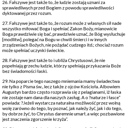
26. Fałszywe jest także to, że ludzie zostają uznani za
sprawiedliwych przed Bogiem z powodu sprawiedliwości
dyktowanej przez rozum.
27. Fałszywe jest także to, że rozum może z własnych sił nade
wszystko miłować Boga i spełniać Zakon Boży, mianowicie
Boga prawdziwie się bać, prawdziwie uznać, że Bóg wysłuchuje
[modlitw], polegać na Bogu w chwili śmierci i w innych
zrządzeniach Bożych, nie pożądać cudzego itd.; chociaż rozum
może spełniać uczynki świeckie.
28. Fałszywe jest także to i ubliża Chrystusowi, że nie
popełniają grzechu ludzie, którzy spełniają przykazania Boże
bez świadomości łaski.
29. Na poparcie tego naszego mniemania mamy świadectwa
nie tylko z Pisma św., lecz także z ojców Kościoła. Albowiem
Augustyn bardzo często rozprawia się z pelagianami, iż łaska
nie zostaje nam dana dla naszych zasług. A o ?naturze i łasce”
powiada: ?Jeżeli wystarcza naturalna możliwość przez wolną
wolę zarówno do tego, by poznać, jak należy żyć, jak i do tego,
by dobrze żyć, to Chrystus daremnie umarł, a więc pozbawione
jest znaczenia zgorszenie krzyża”.