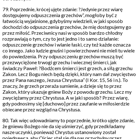
79. Poprzednie, krócej ujęte zdanie: ?Jedynie przez wiarę
dostępujemy odpuszczenia grzechów”, mogłoby być z
łatwością wyjaśnione, gdybyśmy wiedzieli, w jaki sposób
dochodzi do odpuszczenia grzechów, że mię dostępujemy go
przez miłość. Przeciwnicy nasi w sposób bardzo chłodny
rozprawiają o tym, czy to jest jedno i to samo działanie:
odpuszczenie grzechów i wlanie łaski, czy też każde oznacza
co innego. Jako ludzie gnuśni i powierzchowni nie mieli tu wiele
do powiedzenia. Przy odpuszczeniu grzechów muszą być
przezwyciężone trwogi grzechu i wiecznej śmierci, jak
świadczy Paweł: ?Bodźcem śmierci jest grzech, a siłą grzechu
Zakon. Lecz Bogu niech będą dzięki, który nam dał zwycięstwo
przez Pana naszego, Jezusa Chrystusa” (I Kor. 15, 56 i n.). To
znaczy, że grzech przeraża sumienie, a dzieje się to przez
Zakon, który ukazuje gniew Boży z powodu grzechu. Lecz my
zwyciężamy przez Chrystusa. A w jaki sposób? Przez wiarę,
gdy podnosimy się [duchowo] przez zaufanie w miłosierdzie
obiecane przez wzgląd na Chrystusa.
80. Tak więc udowadniamy to poprzednie, krótko ujęte zdanie,
że gniewu Bożego nie da się uśmierzyć, gdy przedkładamy
nasze uczynki, ponieważ Chrystus ustanowiony został
pojednawcą, aby Ojciec stał się dla nas przychylny przez