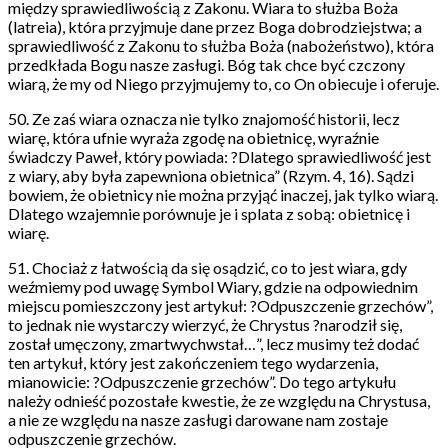
między sprawiedliwością z Zakonu. Wiara to służba Boża
(latreia), która przyjmuje dane przez Boga dobrodziejstwa; a
sprawiedliwość z Zakonu to służba Boża (nabożeństwo), która
przedkłada Bogu nasze zasługi. Bóg tak chce być czczony
wiarą, że my od Niego przyjmujemy to, co On obiecuje i oferuje.
50. Ze zaś wiara oznacza nie tylko znajomość historii, lecz
wiarę, która ufnie wyraża zgodę na obietnicę, wyraźnie
świadczy Paweł, który powiada: ?Dlatego sprawiedliwość jest
z wiary, aby była zapewniona obietnica” (Rzym. 4, 16). Sądzi
bowiem, że obietnicy nie można przyjąć inaczej, jak tylko wiarą.
Dlatego wzajemnie porównuje je i splata z sobą: obietnicę i
wiarę.
51. Chociaż z łatwością da się osądzić, co to jest wiara, gdy
weźmiemy pod uwagę Symbol Wiary, gdzie na odpowiednim
miejscu pomieszczony jest artykuł: ?Odpuszczenie grzechów”,
to jednak nie wystarczy wierzyć, że Chrystus ?narodził się,
został umęczony, zmartwychwstał…”, lecz musimy też dodać
ten artykuł, który jest zakończeniem tego wydarzenia,
mianowicie: ?Odpuszczenie grzechów”. Do tego artykułu
należy odnieść pozostałe kwestie, że ze względu na Chrystusa,
a nie ze względu na nasze zasługi darowane nam zostaje
odpuszczenie grzechów.