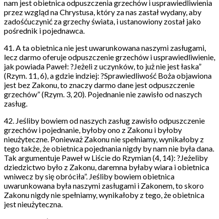
nam jest obietnica odpuszczenia grzechów i usprawiedliwienia
przez wzgląd na Chrystusa, który za nas zastał wydany, aby
zadośćuczynić za grzechy świata, i ustanowiony został jako
pośrednik i pojednawca.
41. A ta obietnica nie jest uwarunkowana naszymi zasługami,
lecz darmo oferuje odpuszczenie grzechów i usprawiedliwienie,
jak powiada Paweł: ?Jeżeli z uczynków, to już nie jest łaska”
(Rzym. 11, 6), a gdzie indziej: ?Sprawiedliwość Boża objawiona
jest bez Zakonu, to znaczy darmo dane jest odpuszczenie
grzechów” (Rzym. 3, 20). Pojednanie nie zawisło od naszych
zasług.
42. Jeśliby bowiem od naszych zasług zawisło odpuszczenie
grzechów i pojednanie, byłoby ono z Zakonu i byłoby
nieużyteczne. Ponieważ Zakonu nie spełniamy, wynikałoby z
tego także, że obietnica pojednania nigdy by nam nie była dana.
Tak argumentuje Paweł w Liście do Rzymian (4, 14): ?Jeżeliby
dziedzictwo było z Zakonu, daremna byłaby wiara i obietnica
wniwecz by się obróciła”. Jeśliby bowiem obietnica
uwarunkowana była naszymi zasługami i Zakonem, to skoro
Zakonu nigdy nie spełniamy, wynikałoby z tego, że obietnica
jest nieużyteczna.