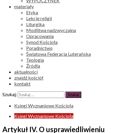
WYPOCZYNEK
materiały
Etyka
Lekcje religii
Liturgika
Modlitwa nadzwyczajna
Opracowania
Synod Kościoła
Poradnictwo
Światowa Federacja Luterańska
Teologia
Źródła
aktualności
znajdź kościół
kontakt
Szukaj:
Księgi Wyznaniowe Kościoła
Księgi Wyznaniowe Kościoła
Artykuł IV. O usprawiedliwieniu