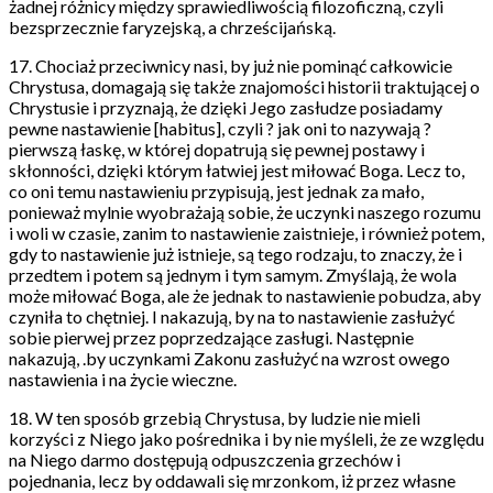
żadnej różnicy między sprawiedliwością filozoficzną, czyli
bezsprzecznie faryzejską, a chrześcijańską.
17. Chociaż przeciwnicy nasi, by już nie pominąć całkowicie
Chrystusa, domagają się także znajomości historii traktującej o
Chrystusie i przyznają, że dzięki Jego zasłudze posiadamy
pewne nastawienie [habitus], czyli ? jak oni to nazywają ?
pierwszą łaskę, w której dopatrują się pewnej postawy i
skłonności, dzięki którym łatwiej jest miłować Boga. Lecz to,
co oni temu nastawieniu przypisują, jest jednak za mało,
ponieważ mylnie wyobrażają sobie, że uczynki naszego rozumu
i woli w czasie, zanim to nastawienie zaistnieje, i również potem,
gdy to nastawienie już istnieje, są tego rodzaju, to znaczy, że i
przedtem i potem są jednym i tym samym. Zmyślają, że wola
może miłować Boga, ale że jednak to nastawienie pobudza, aby
czyniła to chętniej. I nakazują, by na to nastawienie zasłużyć
sobie pierwej przez poprzedzające zasługi. Następnie
nakazują, .by uczynkami Zakonu zasłużyć na wzrost owego
nastawienia i na życie wieczne.
18. W ten sposób grzebią Chrystusa, by ludzie nie mieli
korzyści z Niego jako pośrednika i by nie myśleli, że ze względu
na Niego darmo dostępują odpuszczenia grzechów i
pojednania, lecz by oddawali się mrzonkom, iż przez własne