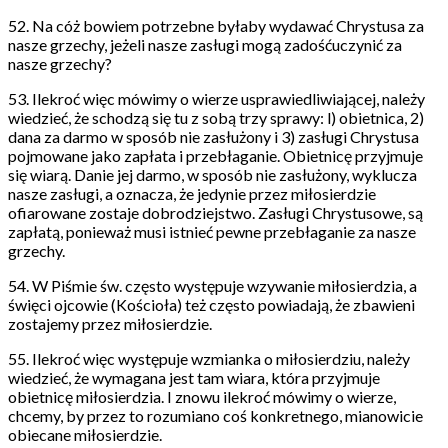
52. Na cóż bowiem potrzebne byłaby wydawać Chrystusa za
nasze grzechy, jeżeli nasze zasługi mogą zadośćuczynić za
nasze grzechy?
53. Ilekroć więc mówimy o wierze usprawiedliwiającej, należy
wiedzieć, że schodzą się tu z sobą trzy sprawy: l) obietnica, 2)
dana za darmo w sposób nie zasłużony i 3) zasługi Chrystusa
pojmowane jako zapłata i przebłaganie. Obietnicę przyjmuje
się wiarą. Danie jej darmo, w sposób nie zasłużony, wyklucza
nasze zasługi, a oznacza, że jedynie przez miłosierdzie
ofiarowane zostaje dobrodziejstwo. Zasługi Chrystusowe, są
zapłatą, ponieważ musi istnieć pewne przebłaganie za nasze
grzechy.
54. W Piśmie św. często występuje wzywanie miłosierdzia, a
święci ojcowie (Kościoła) też często powiadają, że zbawieni
zostajemy przez miłosierdzie.
55. Ilekroć więc występuje wzmianka o miłosierdziu, należy
wiedzieć, że wymagana jest tam wiara, która przyjmuje
obietnicę miłosierdzia. I znowu ilekroć mówimy o wierze,
chcemy, by przez to rozumiano coś konkretnego, mianowicie
obiecane miłosierdzie.