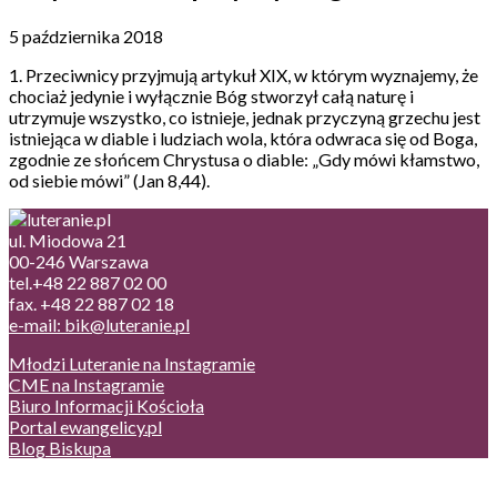
5 października 2018
1. Przeciwnicy przyjmują artykuł XIX, w którym wyznajemy, że
chociaż jedynie i wyłącznie Bóg stworzył całą naturę i
utrzymuje wszystko, co istnieje, jednak przyczyną grzechu jest
istniejąca w diable i ludziach wola, która odwraca się od Boga,
zgodnie ze słońcem Chrystusa o diable: „Gdy mówi kłamstwo,
od siebie mówi” (Jan 8,44).
ul. Miodowa 21
00-246 Warszawa
tel.+48 22 887 02 00
fax. +48 22 887 02 18
e-mail: bik@luteranie.pl
Młodzi Luteranie na Instagramie
CME na Instagramie
Biuro Informacji Kościoła
Portal ewangelicy.pl
Blog Biskupa
Poczta