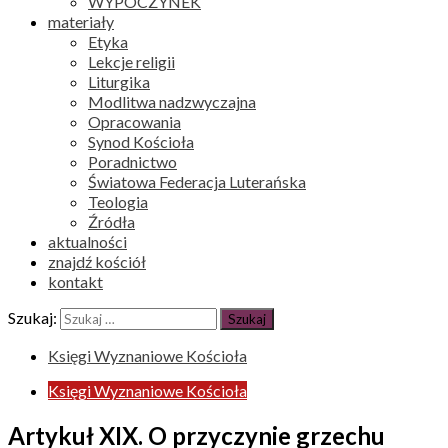
WYPOCZYNEK
materiały
Etyka
Lekcje religii
Liturgika
Modlitwa nadzwyczajna
Opracowania
Synod Kościoła
Poradnictwo
Światowa Federacja Luterańska
Teologia
Źródła
aktualności
znajdź kościół
kontakt
Szukaj:
Księgi Wyznaniowe Kościoła
Księgi Wyznaniowe Kościoła
Artykuł XIX. O przyczynie grzechu