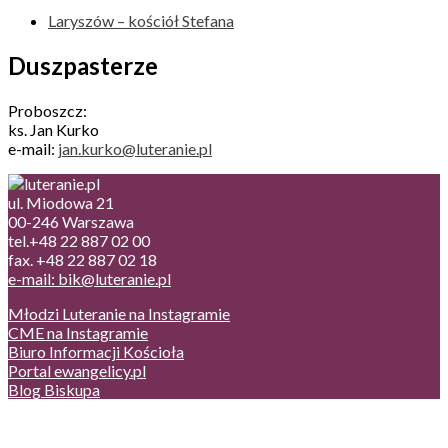
Laryszów – kościół Stefana
Duszpasterze
Proboszcz:
ks. Jan Kurko
e-mail:
jan.kurko@luteranie.pl
ul. Miodowa 21
00-246 Warszawa
tel.+48 22 887 02 00
fax. +48 22 887 02 18
e-mail: bik@luteranie.pl
Młodzi Luteranie na Instagramie
CME na Instagramie
Biuro Informacji Kościoła
Portal ewangelicy.pl
Blog Biskupa
Poczta
Prywatność, cookies