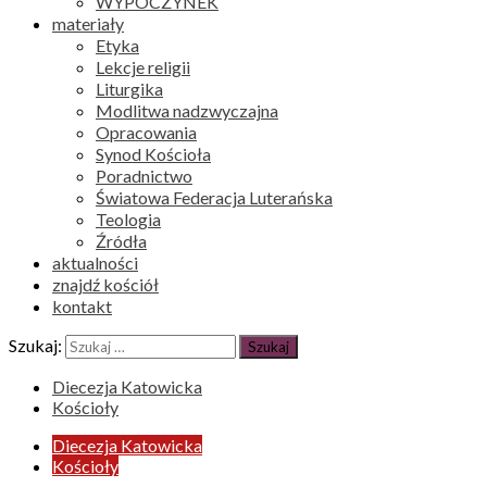
WYPOCZYNEK
materiały
Etyka
Lekcje religii
Liturgika
Modlitwa nadzwyczajna
Opracowania
Synod Kościoła
Poradnictwo
Światowa Federacja Luterańska
Teologia
Źródła
aktualności
znajdź kościół
kontakt
Szukaj:
Diecezja Katowicka
Kościoły
Diecezja Katowicka
Kościoły