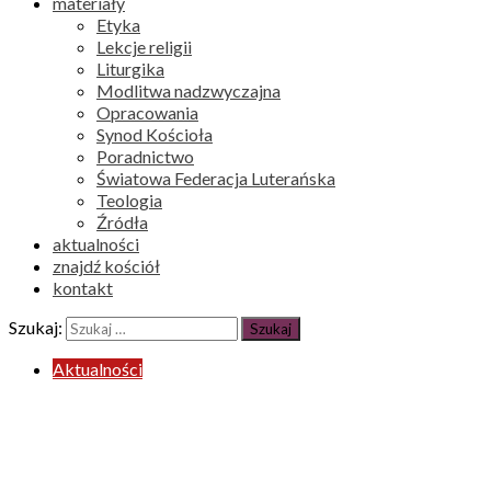
materiały
Etyka
Lekcje religii
Liturgika
Modlitwa nadzwyczajna
Opracowania
Synod Kościoła
Poradnictwo
Światowa Federacja Luterańska
Teologia
Źródła
aktualności
znajdź kościół
kontakt
Szukaj:
Aktualności