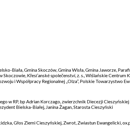
elsko-Biała, Gmina Skoczów, Gmina Wisła, Gmina Jaworze, Paraf
 Skoczowie, Křesťanské společenství, z. s., Wiślańskie Centrum 
Rozwoju i Współpracy Regionalnej „Olza”, Polskie Towarzystwo Ew
ego w RP, bp Adrian Korczago, zwierzchnik Diecezji Cieszyńskie
dent Bielska-Białej, Janina Żagan, Starosta Cieszyński
dzka, Głos Ziemi Cieszyńskiej, Zwrot, Zwiastun Ewangelicki, ox.p