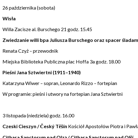
26 października (sobota)
Wisła
Willa Zacisze al. Burschego 21 godz. 15.45
Zwiedzanie willi bpa Juliusza Burschego oraz spacer śladam
Renata Czyż – przewodnik
Miejska Biblioteka Publiczna plac Hoffa 3a godz. 18.00
Pieśni Jana Sztwiertni (1911–1940)
Katarzyna Wiwer – sopran, Leonardo Rizzo – fortepian
W programie: pieśni i utwory na fortepian Jana Sztwiertni
3 listopada (niedziela) godz. 16.00
Czeski Cieszyn / Český Těšín
Kościół Apostołów Piotra i Pawł
Cithara Sanctorum nad Olzą / Cithara Sanctorum nad Olší