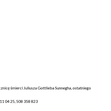
nicę śmierci Juliusza Gottlieba Sunnegha, ostatniego
811 04 25, 508 358 823