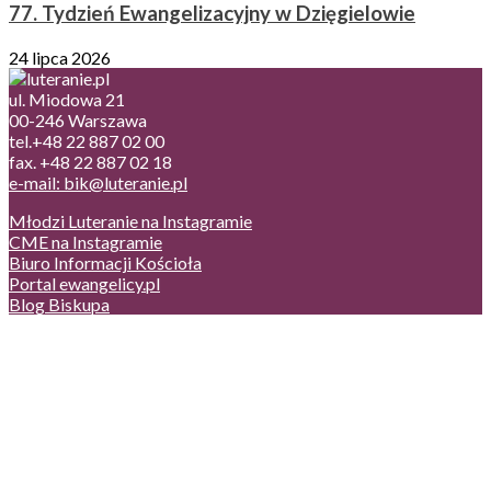
77. Tydzień Ewangelizacyjny w Dzięgielowie
24 lipca 2026
ul. Miodowa 21
00-246 Warszawa
tel.+48 22 887 02 00
fax. +48 22 887 02 18
e-mail: bik@luteranie.pl
Młodzi Luteranie na Instagramie
CME na Instagramie
Biuro Informacji Kościoła
Portal ewangelicy.pl
Blog Biskupa
Poczta
Prywatność, cookies
English version
Status usług
Facebook
Twitter
Youtube