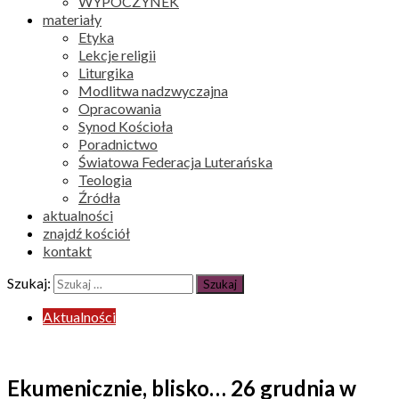
WYPOCZYNEK
materiały
Etyka
Lekcje religii
Liturgika
Modlitwa nadzwyczajna
Opracowania
Synod Kościoła
Poradnictwo
Światowa Federacja Luterańska
Teologia
Źródła
aktualności
znajdź kościół
kontakt
Szukaj:
Aktualności
Ekumenicznie, blisko… 26 grudnia w