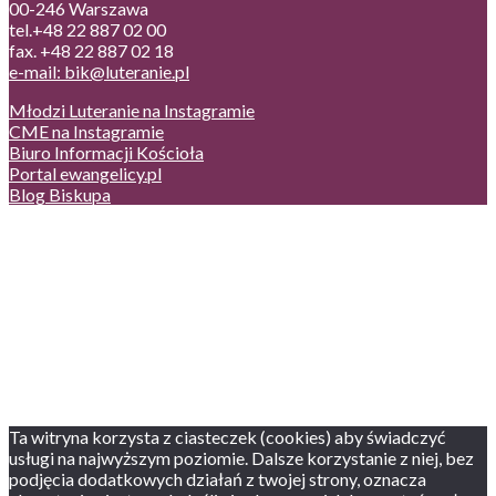
00-246 Warszawa
tel.+48 22 887 02 00
fax. +48 22 887 02 18
e-mail: bik@luteranie.pl
Młodzi Luteranie na Instagramie
CME na Instagramie
Biuro Informacji Kościoła
Portal ewangelicy.pl
Blog Biskupa
Poczta
Prywatność, cookies
English version
Status usług
Facebook
Twitter
Youtube
Instagram
Ta witryna korzysta z ciasteczek (cookies) aby świadczyć
usługi na najwyższym poziomie. Dalsze korzystanie z niej, bez
podjęcia dodatkowych działań z twojej strony, oznacza