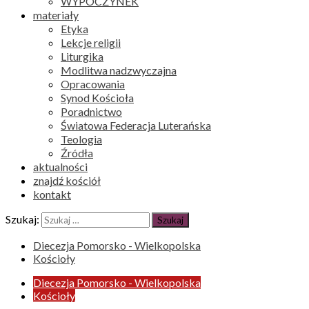
WYPOCZYNEK
materiały
Etyka
Lekcje religii
Liturgika
Modlitwa nadzwyczajna
Opracowania
Synod Kościoła
Poradnictwo
Światowa Federacja Luterańska
Teologia
Źródła
aktualności
znajdź kościół
kontakt
Szukaj:
Diecezja Pomorsko - Wielkopolska
Kościoły
Diecezja Pomorsko - Wielkopolska
Kościoły