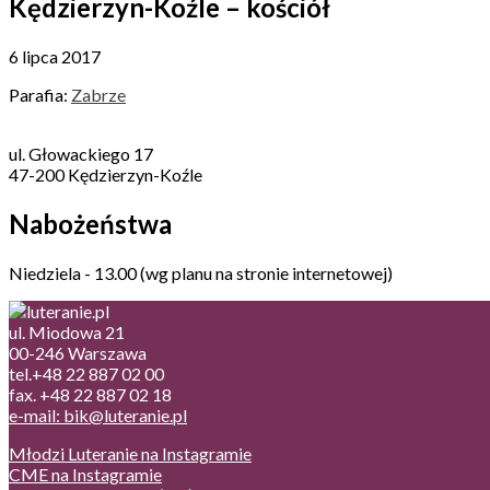
Kędzierzyn-Koźle – kościół
6 lipca 2017
Parafia:
Zabrze
ul. Głowackiego 17
47-200 Kędzierzyn-Koźle
Nabożeństwa
Niedziela - 13.00 (wg planu na stronie internetowej)
ul. Miodowa 21
00-246 Warszawa
tel.+48 22 887 02 00
fax. +48 22 887 02 18
e-mail: bik@luteranie.pl
Młodzi Luteranie na Instagramie
CME na Instagramie