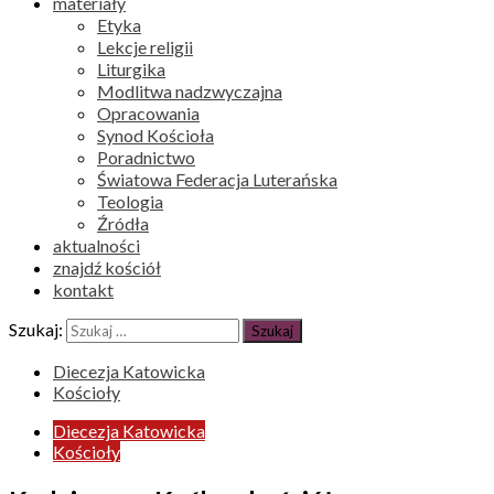
materiały
Etyka
Lekcje religii
Liturgika
Modlitwa nadzwyczajna
Opracowania
Synod Kościoła
Poradnictwo
Światowa Federacja Luterańska
Teologia
Źródła
aktualności
znajdź kościół
kontakt
Szukaj:
Diecezja Katowicka
Kościoły
Diecezja Katowicka
Kościoły