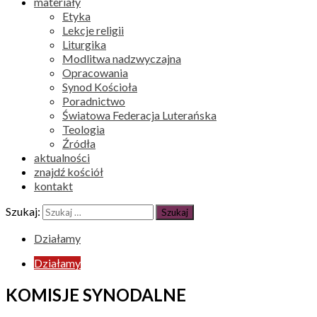
materiały
Etyka
Lekcje religii
Liturgika
Modlitwa nadzwyczajna
Opracowania
Synod Kościoła
Poradnictwo
Światowa Federacja Luterańska
Teologia
Źródła
aktualności
znajdź kościół
kontakt
Szukaj:
Działamy
Działamy
KOMISJE SYNODALNE