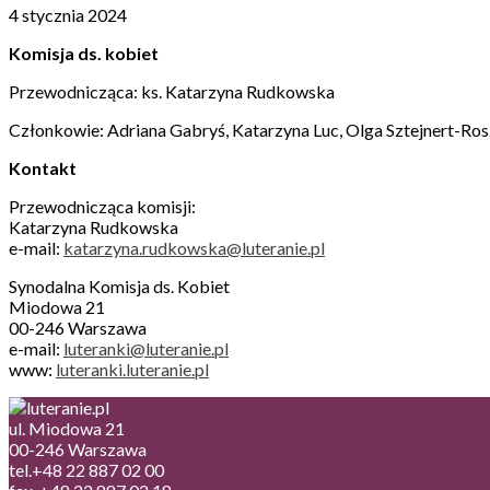
4 stycznia 2024
Komisja ds. kobiet
Przewodnicząca: ks. Katarzyna Rudkowska
Członkowie: Adriana Gabryś, Katarzyna Luc, Olga Sztejnert-Ro
Kontakt
Przewodnicząca komisji:
Katarzyna Rudkowska
e-mail:
katarzyna.rudkowska@luteranie.pl
Synodalna Komisja ds. Kobiet
Miodowa 21
00-246 Warszawa
e-mail:
luteranki@luteranie.pl
www:
luteranki.luteranie.pl
ul. Miodowa 21
00-246 Warszawa
tel.+48 22 887 02 00