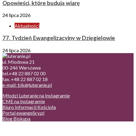
Opowieści, które budują wiarę
24 lipca 2026
Aktualności
77. Tydzień Ewangelizacyjny w Dzięgielowie
24 lipca 2026
ul. Miodowa 21
00-246 Warszawa
tel.+48 22 887 02 00
fax. +48 22 887 02 18
e-mail: bik@luteranie.pl
Młodzi Luteranie na Instagramie
CME na Instagramie
Biuro Informacji Kościoła
Portal ewangelicy.pl
Blog Biskupa
Poczta
Prywatność, cookies