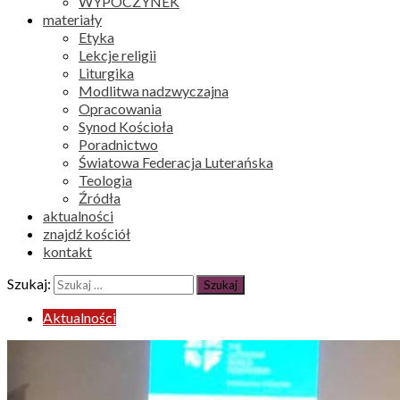
WYPOCZYNEK
materiały
Etyka
Lekcje religii
Liturgika
Modlitwa nadzwyczajna
Opracowania
Synod Kościoła
Poradnictwo
Światowa Federacja Luterańska
Teologia
Źródła
aktualności
znajdź kościół
kontakt
Szukaj:
Aktualności