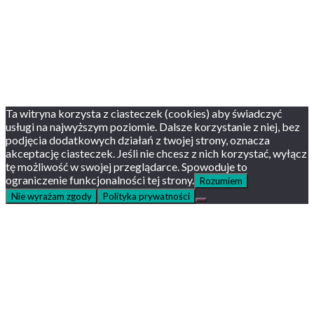
English version
Status usług
Facebook
Twitter
Youtube
Instagram
Ta witryna korzysta z ciasteczek (cookies) aby świadczyć
usługi na najwyższym poziomie. Dalsze korzystanie z niej, bez
podjęcia dodatkowych działań z twojej strony, oznacza
akceptację ciasteczek. Jeśli nie chcesz z nich korzystać, wyłącz
tę możliwość w swojej przeglądarce. Spowoduje to
ograniczenie funkcjonalności tej strony.
Rozumiem
Nie wyrażam zgody
Polityka prywatności