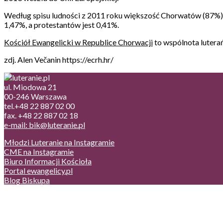
Według spisu ludności z 2011 roku większość Chorwatów (87%) 
1,47%, a protestantów jest 0,41%.
Kościół Ewangelicki w Republice Chorwacji
to wspólnota lutera
zdj. Alen Večanin https://ecrh.hr/
ul. Miodowa 21
00-246 Warszawa
tel.+48 22 887 02 00
fax. +48 22 887 02 18
e-mail: bik@luteranie.pl
Młodzi Luteranie na Instagramie
CME na Instagramie
Biuro Informacji Kościoła
Portal ewangelicy.pl
Blog Biskupa
Poczta
Prywatność, cookies
English version