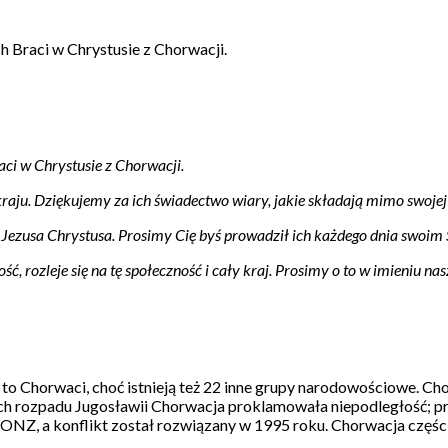
ch Braci w Chrystusie z Chorwacji.
aci w Chrystusie z Chorwacji.
aju. Dziękujemy za ich świadectwo wiary, jakie składają mimo swojej 
 – Jezusa Chrystusa. Prosimy Cię byś prowadził ich każdego dnia swoi
ść, rozleje się na tę społeczność i cały kraj. Prosimy o to w imieniu
o Chorwaci, choć istnieją też 22 inne grupy narodowościowe. Chor
 rozpadu Jugosławii Chorwacja proklamowała niepodległość; przez
ONZ, a konflikt został rozwiązany w 1995 roku. Chorwacja części