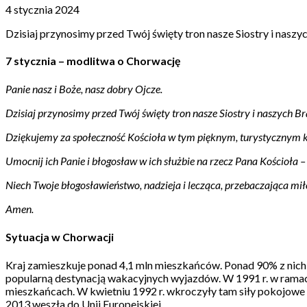
4 stycznia 2024
Dzisiaj przynosimy przed Twój święty tron nasze Siostry i naszy
7 stycznia – modlitwa o Chorwację
Panie nasz i Boże, nasz dobry Ojcze.
Dzisiaj przynosimy przed Twój święty tron nasze Siostry i naszych Br
Dziękujemy za społeczność Kościoła w tym pięknym, turystycznym kr
Umocnij ich Panie i błogosław w ich służbie na rzecz Pana Kościoła
Niech Twoje błogosławieństwo, nadzieja i lecząca, przebaczająca miło
Amen.
Sytuacja w Chorwacji
Kraj zamieszkuje ponad 4,1 mln mieszkańców. Ponad 90% z nich t
popularną destynacją wakacyjnych wyjazdów. W 1991 r. w ramach
mieszkańcach. W kwietniu 1992 r. wkroczyły tam siły pokojowe 
2013 weszła do Unii Europejskiej.