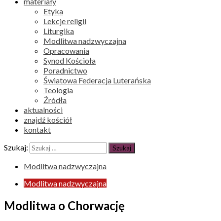
materiały
Etyka
Lekcje religii
Liturgika
Modlitwa nadzwyczajna
Opracowania
Synod Kościoła
Poradnictwo
Światowa Federacja Luterańska
Teologia
Źródła
aktualności
znajdź kościół
kontakt
Szukaj:
Modlitwa nadzwyczajna
Modlitwa nadzwyczajna
Modlitwa o Chorwację