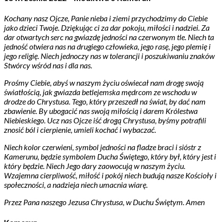
Kochany nasz Ojcze, Panie nieba i ziemi przychodzimy do Ciebie
jako dzieci Twoje. Dziękując ci za dar pokoju, miłości i nadziei. Za
dar otwartych serc na gwiazdę jedności na czerwonym tle. Niech ta
jedność otwiera nas na drugiego człowieka, jego rasę, jego plemię i
jego religię. Niech jednoczy nas w tolerancji i poszukiwaniu znaków
Stwórcy wśród nas i dla nas.
Prośmy Ciebie, abyś w naszym życiu oświecał nam drogę swoją
światłością, jak gwiazda betlejemska mędrcom ze wschodu w
drodze do Chrystusa. Tego, który przeszedł na świat, by dać nam
zbawienie. By ubogacić nas swoją miłością i darem Królestwa
Niebieskiego. Ucz nas Ojcze iść drogą Chrystusa, byśmy potrafili
znosić ból i cierpienie, umieli kochać i wybaczać.
Niech kolor czerwieni, symbol jedności na fladze braci i sióstr z
Kamerunu, będzie symbolem Ducha Świętego, który był, który jest i
który będzie. Niech Jego dary zaowocują w naszym życiu.
Wzajemna cierpliwość, miłość i pokój niech budują nasze Kościoły i
społeczności, a nadzieja niech umacnia wiarę.
Przez Pana naszego Jezusa Chrystusa, w Duchu Świętym. Amen