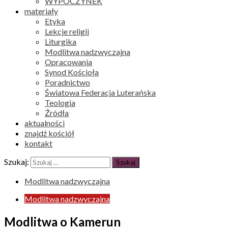
WYPOCZYNEK
materiały
Etyka
Lekcje religii
Liturgika
Modlitwa nadzwyczajna
Opracowania
Synod Kościoła
Poradnictwo
Światowa Federacja Luterańska
Teologia
Źródła
aktualności
znajdź kościół
kontakt
Szukaj:
Modlitwa nadzwyczajna
Modlitwa nadzwyczajna
Modlitwa o Kamerun