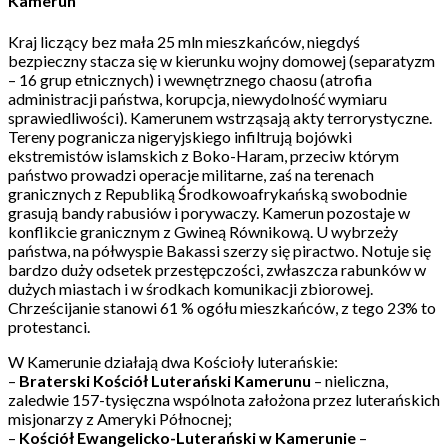
Kamerun
Kraj liczący bez mała 25 mln mieszkańców, niegdyś
bezpieczny stacza się w kierunku wojny domowej (separatyzm
– 16 grup etnicznych) i wewnętrznego chaosu (atrofia
administracji państwa, korupcja, niewydolność wymiaru
sprawiedliwości). Kamerunem wstrząsają akty terrorystyczne.
Tereny pogranicza nigeryjskiego infiltrują bojówki
ekstremistów islamskich z Boko-Haram, przeciw którym
państwo prowadzi operacje militarne, zaś na terenach
granicznych z Republiką Środkowoafrykańską swobodnie
grasują bandy rabusiów i porywaczy. Kamerun pozostaje w
konflikcie granicznym z Gwineą Równikową. U wybrzeży
państwa, na półwyspie Bakassi szerzy się piractwo. Notuje się
bardzo duży odsetek przestępczości, zwłaszcza rabunków w
dużych miastach i w środkach komunikacji zbiorowej.
Chrześcijanie stanowi 61 % ogółu mieszkańców, z tego 23% to
protestanci.
W Kamerunie działają dwa Kościoły luterańskie:
–
Braterski Kościół Luterański Kamerunu
– nieliczna,
zaledwie 157-tysięczna wspólnota założona przez luterańskich
misjonarzy z Ameryki Północnej;
–
Kościół Ewangelicko-Luterański w Kamerunie
–