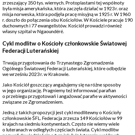
zrzeszający 350 tys. wiernych. Protoplastami tej wspólnoty
była misja amerykańska, która zaczęła działać w 1923 r. oraz
misja norweska, która podjęła pracę misyjną w 1925 r. W 1960
r. doszło do połączenia obu Kościołów. W Kościele pracuje 190
duchownych i 77 ewangelistów. Kościół prowadzi również
własny szpital w Ngaoundéré.
Cykl modlitw o Kościoły członkowskie Światowej
Federacji Luterańskiej
Trwają przygotowania do Trzynastego Zgromadzenia
Ogólnego Światowej Federacji Luterańskiej, które odbędzie
we wrześniu 2023 r. w Krakowie.
Jako Kościół goszczący angażujemy się na różne sposoby
w jego organizację. Pragniemy też informować parafian
o przebiegu przygotowań i angażować parafie w aktywności
związane ze Zgromadzeniem.
Jedną z takich propozycji jest cykl modlitewny o Kościoły
członkowskie ŚFL. Federacja zrzesza 149 Kościołów w 99
krajach na siedmiu kontynentach. Często nie wiemy wiele
o luteranach w odległych częściach świata. Cykl modlitw