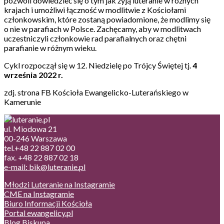
pozwoli dowiedzieć się o tym jak żyją luteranie w różnych
krajach i umożliwi łączność w modlitwie z Kościołami
członkowskim, które zostaną powiadomione, że modlimy się
o nie w parafiach w Polsce. Zachęcamy, aby w modlitwach
uczestniczyli członkowie rad parafialnych oraz chętni
parafianie w różnym wieku.
Cykl rozpoczął się w 12. Niedzielę po Trójcy Świętej tj.
4
września 2022 r.
zdj. strona FB Kościoła Ewangelicko-Luterańskiego w
Kamerunie
ul. Miodowa 21
00-246 Warszawa
tel.+48 22 887 02 00
fax. +48 22 887 02 18
e-mail: bik@luteranie.pl
Młodzi Luteranie na Instagramie
CME na Instagramie
Biuro Informacji Kościoła
Portal ewangelicy.pl
Blog Biskupa