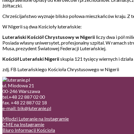
żółtaczki.
Chrześcijaństwo wyznaje blisko połowa mieszkańców kraju. Z t
W Nigerii są dwa Kościoły luterańskie:
Luterański Kościół Chrystusowy w Nigerii
liczy dwa i pół mil
Posiada własny uniwersytet, profesjonalny szpital. W ramach stru
Musa, prezydent Światowej Federacji Luterańskiej.
Kościół Luterański Nigerii
skupia 121 tysięcy wiernych i działa
zdj. FB Luterańskiego Kościoła Chrystusowego w Nigerii
ul. Miodowa 21
00-246 Warszawa
tel.+48 22 887 02 00
fax. +48 22 887 02 18
e-mail: bik@luteranie.pl
Młodzi Luteranie na Instagramie
CME na Instagramie
Biuro Informacji Kościoła