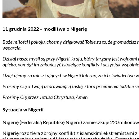
11 grudnia 2022 – modlitwa o Nigerię
Boże miłości i pokoju, chcemy dziękować Tobie za to, że gromadzisz 
wsparcia.
Dzisiaj nasze myśli są przy Nigerii, kraju, który targany jest wojna
opieką, pomógł im zakończyć istniejące konflikty i uczył jak wspólnie
Dziękujemy za mieszkających w Nigerii luteran, za ich
świadectwo wi
Prosimy Cię o Twoją uzdrawiającą łaskę, która przemienia ludzkie ser
Prosimy Cię przez Jezusa Chrystusa, Amen.
Sytuacja w Nigerii
Nigerię (Federalną Republikę Nigerii) zamieszkuje 220 milionów 
Nigerię rozdziera zbrojny konflikt z islamskimi ekstremistami
nieuprawnione opłaty od kierowców i przechodniów. Dramatyczni