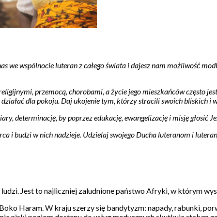
nas we wspólnocie luteran z całego świata i dajesz nam możliwość modl
mi religijnymi, przemocą, chorobami, a życie jego mieszkańców często j
 działać dla pokoju. Daj ukojenie tym, którzy stracili swoich bliskich i
ary, determinację, by poprzez edukację, ewangelizację i misję głosić 
ca i budzi w nich nadzieje. Udzielaj swojego Ducha luteranom i lutera
ludzi. Jest to najliczniej zaludnione państwo Afryki, w którym wy
 z Boko Haram. W kraju szerzy się bandytyzm: napady, rabunki, p
e niski poziom dostępu do usług medycznych skutkuje stałym zagr