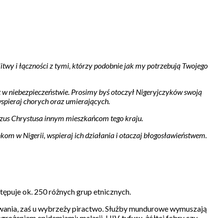
itwy i łączności z tymi, którzy podobnie jak my potrzebują Twojego
est w niebezpieczeństwie. Prosimy byś otoczył Nigeryjczyków swoją
 wspieraj chorych oraz umierających.
Jezus Chrystusa innym mieszkańcom tego kraju.
nkom w Nigerii, wspieraj ich działania i otaczaj błogosławieństwem.
stępuje ok. 250 różnych grup etnicznych.
orwania, zaś u wybrzeży piractwo. Służby mundurowe wymuszają
ożeniem epidemiami: malarii, HIV, tyfusu, żółtej febry czy