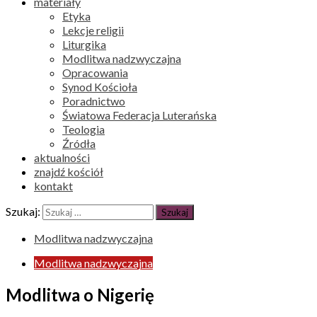
materiały
Etyka
Lekcje religii
Liturgika
Modlitwa nadzwyczajna
Opracowania
Synod Kościoła
Poradnictwo
Światowa Federacja Luterańska
Teologia
Źródła
aktualności
znajdź kościół
kontakt
Szukaj:
Modlitwa nadzwyczajna
Modlitwa nadzwyczajna
Modlitwa o Nigerię