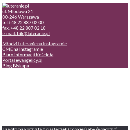
ul. Miodowa 21
00-246 Warszawa
tel.+48 22 887 02 00
fax. +48 22 887 02 18
e-mail: bik@luteranie.pl
Młodzi Luteranie na Instagramie
CME na Instagramie
Biuro Informacji Kościoła
Portal ewangelicy.pl
Blog Biskupa
Poczta
Prywatność, cookies
English version
Status usług
Facebook
Twitter
Youtube
Instagram
Ta witryna korzysta z ciasteczek (cookies) aby świadczyć