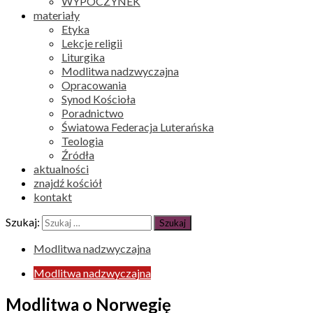
WYPOCZYNEK
materiały
Etyka
Lekcje religii
Liturgika
Modlitwa nadzwyczajna
Opracowania
Synod Kościoła
Poradnictwo
Światowa Federacja Luterańska
Teologia
Źródła
aktualności
znajdź kościół
kontakt
Szukaj:
Modlitwa nadzwyczajna
Modlitwa nadzwyczajna
Modlitwa o Norwegię