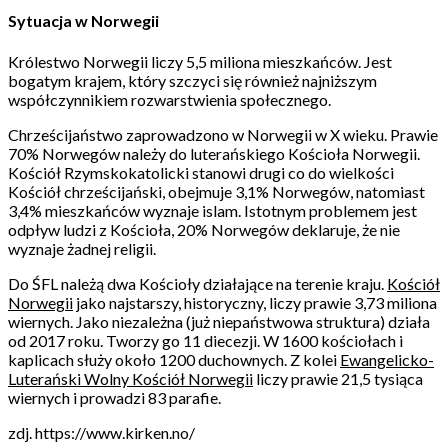
Sytuacja w Norwegii
Królestwo Norwegii liczy 5,5 miliona mieszkańców. Jest
bogatym krajem, który szczyci się również najniższym
współczynnikiem rozwarstwienia społecznego.
Chrześcijaństwo zaprowadzono w Norwegii w X wieku. Prawie
70% Norwegów należy do luterańskiego Kościoła Norwegii.
Kościół Rzymskokatolicki stanowi drugi co do wielkości
Kościół chrześcijański, obejmuje 3,1% Norwegów, natomiast
3,4% mieszkańców wyznaje islam. Istotnym problemem jest
odpływ ludzi z Kościoła, 20% Norwegów deklaruje, że nie
wyznaje żadnej religii.
Do ŚFL należą dwa Kościoły działające na terenie kraju.
Kościół
Norwegii
jako najstarszy, historyczny, liczy prawie 3,73 miliona
wiernych. Jako niezależna (już niepaństwowa struktura) działa
od 2017 roku. Tworzy go 11 diecezji. W 1600 kościołach i
kaplicach służy około 1200 duchownych. Z kolei
Ewangelicko-
Luterański Wolny Kościół Norwegii
liczy prawie 21,5 tysiąca
wiernych i prowadzi 83 parafie.
zdj. https://www.kirken.no/