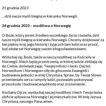
21 grudnia 2023
…dziś nasze myśli biegną w kierunku Norwegii.
24 grudnia 2023 – modlitwa o Norwegię
O Boże, który jesteś źródłem wszelkiego życia i światła, dziś
nasze myśli biegną w kierunku Norwegii. Chcemy dziękować za
ten piękny kraj, jego historię i żyjących tam ludzi oraz prosić,
byś obdarzał Norwegię swoim błogosławieństwem.
Wsłuchaj się, Boże, także w naszą modlitwę za Kościoły w
Norwegii. Niech będą przestrzenią, w której ludzie zbliżają się
do Ciebie, doświadczając Twojej miłości i łaski. Daj też
Norweżkom i Norwegom siłę do głoszenia Ewangelii i
budowania jedności w imię Chrystusa. Spraw, by Twoje Słowo
przemieniało serca i umysły ludzi, pozwalało pokonywać
przeszkody i budować wspólnotę oraz zrozumienie.
Kochany Ojcze, wysłuchaj naszej modlitwy i niech Twoja łaska
obficie spływa na Norwegię i jej mieszkańców. W imię Jezusa
Chrystusa, naszego Pana, amen.