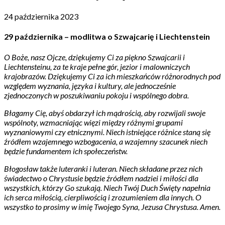
24 października 2023
29 października – modlitwa o Szwajcarię i Liechtenstein
O Boże, nasz Ojcze, dziękujemy Ci za piękno Szwajcarii i
Liechtensteinu, za te kraje pełne gór, jezior i malowniczych
krajobrazów. Dziękujemy Ci za ich mieszkańców różnorodnych pod
względem wyznania, języka i kultury, ale jednocześnie
zjednoczonych w poszukiwaniu pokoju i wspólnego dobra.
Błagamy Cię, abyś obdarzył ich mądrością, aby rozwijali swoje
wspólnoty, wzmacniając więzi między różnymi grupami
wyznaniowymi czy etnicznymi. Niech istniejące różnice staną się
źródłem wzajemnego wzbogacenia, a wzajemny szacunek niech
będzie fundamentem ich społeczeństw.
Błogosław także luteranki i luteran. Niech składane przez nich
świadectwo o Chrystusie będzie źródłem nadziei i miłości dla
wszystkich, którzy Go szukają. Niech Twój Duch Święty napełnia
ich serca miłością, cierpliwością i zrozumieniem dla innych. O
wszystko to prosimy w imię Twojego Syna, Jezusa Chrystusa. Amen.