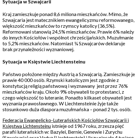
Sytuacja w Szwajcarii
Kraj zamieszkuje ponad 8,6 miliona mieszkańców. Mimo, że
Szwajcaria jest matecznikiem ewangelicyzmu reformowanego,
większość mieszkańców to rzymscy katolicy (36,5%).
Reformowani stanowią 24,5% mieszkańców. Prawie 6% należy
do innych Kościołów i wspólnot chrześcijańskich. Muzułmanie
to 5,2% mieszkańców. Natomiast ¼ Szwajcarów deklaruje
brak przynależności wyznaniowej.
Sytuacja w Księstwie Liechtensteinu
Państwo położone między Austrią a Szwajcarią. Zamieszkuje je
prawie 40 000 osób. Rzymski katolicyzm jest zgodnie z
konstytucją religią państwową i wyznawany
jest przez 76%
mieszkańców kraju. Około 9% obywateli to protestanci, z
czego większość to luteranie. Ponadto kilkaset obywateli jest
wyznania prawosławnego. W Liechtensteinie żyje także
stosunkowo duża diaspora muzułmańska – ponad 2 tys. osób.
Federacja Ewangelicko-Luterańskich Kościołów Szwajcarii i
Księstwa Lichtensteinu
istnieje od 1967 roku, zrzesza pięć
parafii luterańskich w: Bazylei, Bernie, Genewie i Zurychu
(Szwajcaria) oraz Vaduz (Liechtenstein) i liczy niecałe 4 tysiące