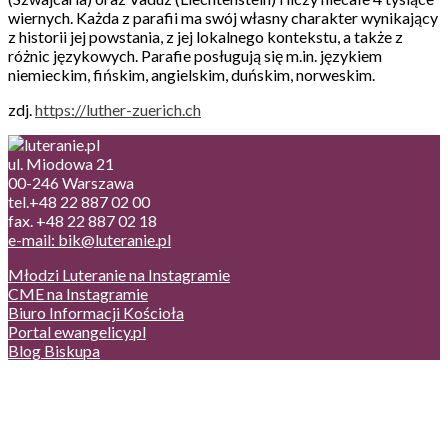
wiernych. Każda z parafii ma swój własny charakter wynikający
z historii jej powstania, z jej lokalnego kontekstu, a także z
różnic językowych. Parafie posługują się m.in. językiem
niemieckim, fińskim, angielskim, duńskim, norweskim.
zdj.
https://luther-zuerich.ch
ul. Miodowa 21
00-246 Warszawa
tel.+48 22 887 02 00
fax. +48 22 887 02 18
e-mail: bik@luteranie.pl
Młodzi Luteranie na Instagramie
CME na Instagramie
Biuro Informacji Kościoła
Portal ewangelicy.pl
Blog Biskupa
Poczta
Prywatność, cookies
English version
Status usług