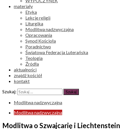
WYPOCZYNEK
materiały
Etyka
Lekcje religii
Liturgika
Modlitwa nadzwyczajna
Opracowania
Synod Kościoła
Poradnictwo
Światowa Federacja Luterańska
Teologia
Źródła
aktualności
znajdź kościół
kontakt
Szukaj:
Modlitwa nadzwyczajna
Modlitwa nadzwyczajna
Modlitwa o Szwajcarię i Liechtenstein