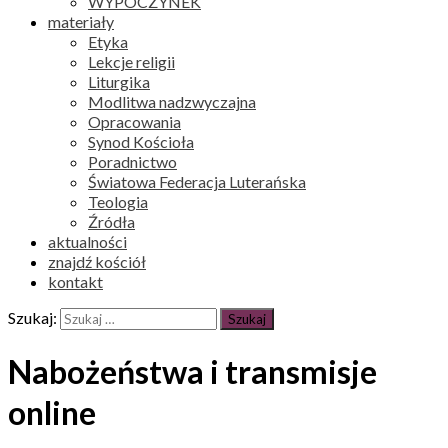
WYPOCZYNEK
materiały
Etyka
Lekcje religii
Liturgika
Modlitwa nadzwyczajna
Opracowania
Synod Kościoła
Poradnictwo
Światowa Federacja Luterańska
Teologia
Źródła
aktualności
znajdź kościół
kontakt
Szukaj:
Nabożeństwa i transmisje
online