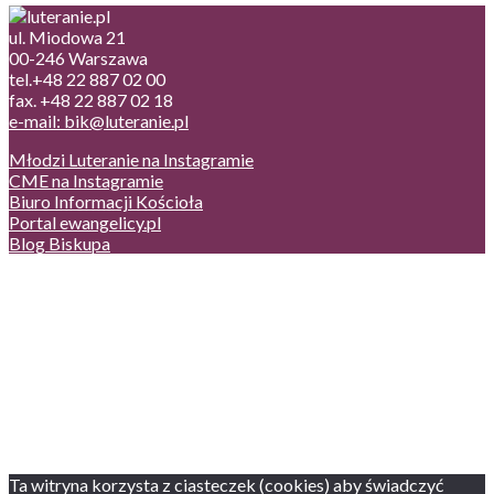
ul. Miodowa 21
00-246 Warszawa
tel.+48 22 887 02 00
fax. +48 22 887 02 18
e-mail: bik@luteranie.pl
Młodzi Luteranie na Instagramie
CME na Instagramie
Biuro Informacji Kościoła
Portal ewangelicy.pl
Blog Biskupa
Poczta
Prywatność, cookies
English version
Status usług
Facebook
Twitter
Youtube
Instagram
Ta witryna korzysta z ciasteczek (cookies) aby świadczyć