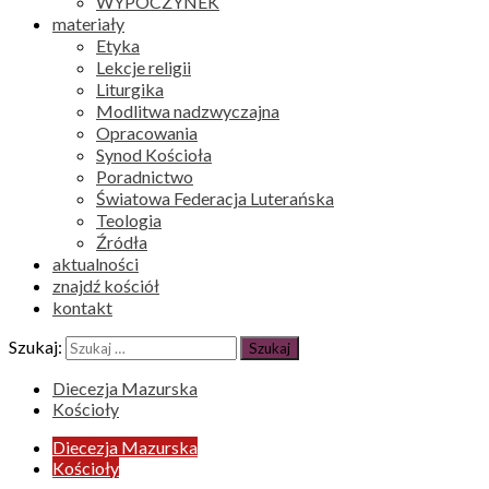
WYPOCZYNEK
materiały
Etyka
Lekcje religii
Liturgika
Modlitwa nadzwyczajna
Opracowania
Synod Kościoła
Poradnictwo
Światowa Federacja Luterańska
Teologia
Źródła
aktualności
znajdź kościół
kontakt
Szukaj:
Diecezja Mazurska
Kościoły
Diecezja Mazurska
Kościoły