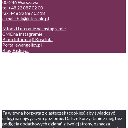
00-246 Warszawa
tel.+48 22 887 02 00
fax. +48 22 887 02 18
e-mail: bik@luteranie.pl
Młodzi Luteranie na Instagramie
CME na Instagramie
Biuro Informacji Kościoła
Portal ewangelicy.pl
Blog Biskupa
Poczta
Prywatność, cookies
English version
Status usług
Facebook
Twitter
Youtube
Instagram
Ta witryna korzysta z ciasteczek (cookies) aby świadczyć
usługi na najwyższym poziomie. Dalsze korzystanie z niej, bez
podjęcia dodatkowych działań z twojej strony, oznacza