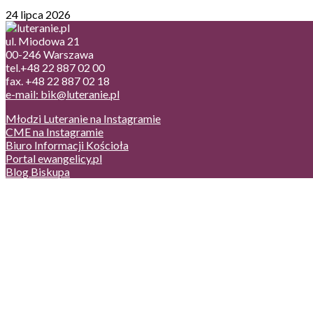
24 lipca 2026
ul. Miodowa 21
00-246 Warszawa
tel.+48 22 887 02 00
fax. +48 22 887 02 18
e-mail: bik@luteranie.pl
Młodzi Luteranie na Instagramie
CME na Instagramie
Biuro Informacji Kościoła
Portal ewangelicy.pl
Blog Biskupa
Poczta
Prywatność, cookies
English version
Status usług
Facebook
Twitter
Youtube
Instagram