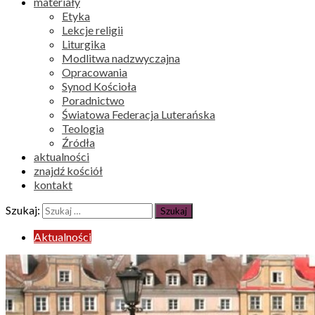
materiały
Etyka
Lekcje religii
Liturgika
Modlitwa nadzwyczajna
Opracowania
Synod Kościoła
Poradnictwo
Światowa Federacja Luterańska
Teologia
Źródła
aktualności
znajdź kościół
kontakt
Szukaj:
Aktualności