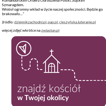
Komandorskim Orderu Odrodzenia Polski, Śląskim
Szmaragdem.
Wniósł ogromny wkład w życie naszej społeczności. Będzie go
brakowało…”
źródło:
dziennikzachodni.pl
,
pap.pl
,
cieszyńska.luteranie.pl
więcej zdjęć wkrótce na
zwiastun.pl