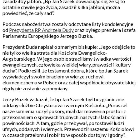
zasadziłby jabłoń. „Bp Jan Szarek dowiadując się, że są to
ostatnie chwile jego życia, zasadził kilka jabłoni, można
powiedzieć, że cały sad”.
Podczas nabożeństwa zostały odczytane listy kondolencyjne
od
Prezydenta RP Andrzeja Dudy
oraz byłego premiera i szefa
Parlamentu Europejskiego Jerzego Buzka.
Prezydent Duda napisał o zmarłym biskupie: „Jego odejście to
nie tylko wielka strata dla Kościoła Ewangelicko-
Augsburskiego. W jego osobie straciliśmy świadka wartości
ewangelicznych, człowieka wielkiej wiary, prawości i kultury
ducha”. Podkreślił, że testament dobra, które bp Jan Szarek
wyświadczył swoim braciom w wierze, ruchowi
ekumenicznemu w Polsce oraz całej wspólnocie obywatelskiej
nigdy nie zostanie zapomniany.
Jerzy Buzek wskazał, że bp Jan Szarek był bezgranicznie
oddany służbie Chrystusowi i wiernym Kościoła. „Poruszał
nasze sumienia, uczył pokory, miał dar mówienia prosto i z
przekonaniem o sprawach trudnych, naszych słabościach i
powinnościach. A tam, gdzie przebywał, pozostawił ludzi
ufnych, oddanych i wiernych. Przewodził naszemu Kościołowi
w czasach przełomu i robił to w sposób dostojny i godny”.