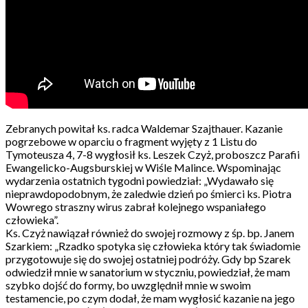
Zebranych powitał ks. radca Waldemar Szajthauer. Kazanie
pogrzebowe w oparciu o fragment wyjęty z 1 Listu do
Tymoteusza 4, 7-8 wygłosił ks. Leszek Czyż, proboszcz Parafii
Ewangelicko-Augsburskiej w Wiśle Malince. Wspominając
wydarzenia ostatnich tygodni powiedział: „Wydawało się
nieprawdopodobnym, że zaledwie dzień po śmierci ks. Piotra
Wowrego straszny wirus zabrał kolejnego wspaniałego
człowieka”.
Ks. Czyż nawiązał również do swojej rozmowy z śp. bp. Janem
Szarkiem: „Rzadko spotyka się człowieka który tak świadomie
przygotowuje się do swojej ostatniej podróży. Gdy bp Szarek
odwiedził mnie w sanatorium w styczniu, powiedział, że mam
szybko dojść do formy, bo uwzględnił mnie w swoim
testamencie, po czym dodał, że mam wygłosić kazanie na jego