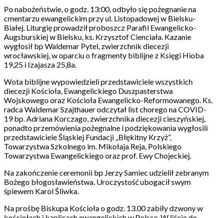
Po nabożeństwie, o godz. 13:00, odbyło się pożegnanie na
cmentarzu ewangelickim przy ul. Listopadowej w Bielsku-
Białej. Liturgię prowadził proboszcz Parafii Ewangelicko-
Augsburskiej w Bielsku, ks. Krzysztof Cienciała. Kazanie
wygłosił bp Waldemar Pytel, zwierzchnik diecezji
wrocławskiej, w oparciu o fragmenty biblijne z Księgi Hioba
19,25 i Izajasza 25,8a.
Wota biblijne wypowiedzieli przedstawiciele wszystkich
diecezji Kościoła, Ewangelickiego Duszpasterstwa
Wojskowego oraz Kościoła Ewangelicko-Reformowanego. Ks.
radca Waldemar Szajthauer odczytał list chorego na COVID-
19 bp. Adriana Korczago, zwierzchnika diecezji cieszyńskiej,
ponadto przemówienia pożegnalne i podziękowania wygłosili
przedstawiciele Śląskiej Fundacji „Błękitny Krzyż”,
Towarzystwa Szkolnego im. Mikołaja Reja, Polskiego
Towarzystwa Ewangelickiego oraz prof. Ewy Chojeckiej.
Na zakończenie ceremonii bp Jerzy Samiec udzielił zebranym
Bożego błogosławieństwa. Uroczystość ubogacił swym
śpiewem Karol Śliwka.
Na prośbę Biskupa Kościoła o godz. 13.00 zabiły dzwony w
kościołach i kaplicach ewangelickich w Polsce. W liście do