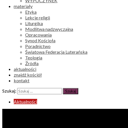
WYPOCZYNEK
materiały
Etyka
Lekcje religii
Liturgika
Modlitwa nadzwyczajna
Opracowania
Synod Kościoła
Poradnictwo
Światowa Federacja Luterańska
Teologia
Źródła
aktualności
znajdź kościół
kontakt
Szukaj:
Aktualności