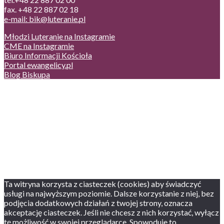
fax. +48 22 887 02 18
e-mail: bik@luteranie.pl
Młodzi Luteranie na Instagramie
CME na Instagramie
Biuro Informacji Kościoła
Portal ewangelicy.pl
Blog Biskupa
Poczta
Prywatność, cookies
English version
Status usług
Facebook
Twitter
Youtube
Instagram
Ta witryna korzysta z ciasteczek (cookies) aby świadczyć
usługi na najwyższym poziomie. Dalsze korzystanie z niej, bez
podjęcia dodatkowych działań z twojej strony, oznacza
akceptację ciasteczek. Jeśli nie chcesz z nich korzystać, wyłącz
tę możliwość w swojej przeglądarce. Spowoduje to