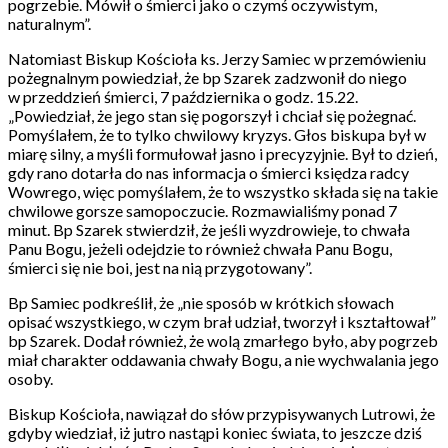
pogrzebie. Mówił o śmierci jako o czymś oczywistym,
naturalnym”.
Natomiast Biskup Kościoła ks. Jerzy Samiec w przemówieniu
pożegnalnym powiedział, że bp Szarek zadzwonił do niego
w przeddzień śmierci, 7 października o godz. 15.22.
„Powiedział, że jego stan się pogorszył i chciał się pożegnać.
Pomyślałem, że to tylko chwilowy kryzys. Głos biskupa był w
miarę silny, a myśli formułował jasno i precyzyjnie. Był to dzień,
gdy rano dotarła do nas informacja o śmierci księdza radcy
Wowrego, więc pomyślałem, że to wszystko składa się na takie
chwilowe gorsze samopoczucie. Rozmawialiśmy ponad 7
minut. Bp Szarek stwierdził, że jeśli wyzdrowieje, to chwała
Panu Bogu, jeżeli odejdzie to również chwała Panu Bogu,
śmierci się nie boi, jest na nią przygotowany”.
Bp Samiec podkreślił, że „nie sposób w krótkich słowach
opisać wszystkiego, w czym brał udział, tworzył i kształtował”
bp Szarek. Dodał również, że wolą zmarłego było, aby pogrzeb
miał charakter oddawania chwały Bogu, a nie wychwalania jego
osoby.
Biskup Kościoła, nawiązał do słów przypisywanych Lutrowi, że
gdyby wiedział, iż jutro nastąpi koniec świata, to jeszcze dziś