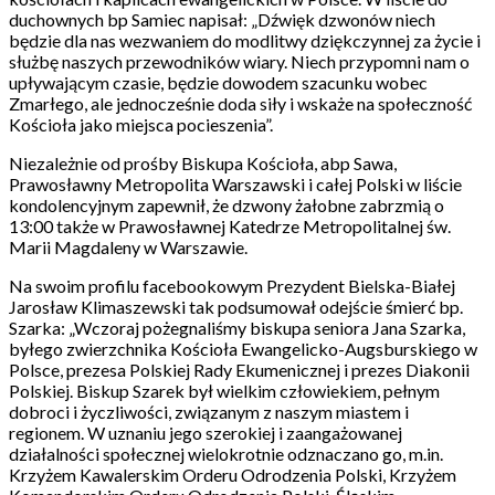
duchownych bp Samiec napisał: „Dźwięk dzwonów niech
będzie dla nas wezwaniem do modlitwy dziękczynnej za życie i
służbę naszych przewodników wiary. Niech przypomni nam o
upływającym czasie, będzie dowodem szacunku wobec
Zmarłego, ale jednocześnie doda siły i wskaże na społeczność
Kościoła jako miejsca pocieszenia”.
Niezależnie od prośby Biskupa Kościoła, abp Sawa,
Prawosławny Metropolita Warszawski i całej Polski w liście
kondolencyjnym zapewnił, że dzwony żałobne zabrzmią o
13:00 także w Prawosławnej Katedrze Metropolitalnej św.
Marii Magdaleny w Warszawie.
Na swoim profilu facebookowym Prezydent Bielska-Białej
Jarosław Klimaszewski tak podsumował odejście śmierć bp.
Szarka: „Wczoraj pożegnaliśmy biskupa seniora Jana Szarka,
byłego zwierzchnika Kościoła Ewangelicko-Augsburskiego w
Polsce, prezesa Polskiej Rady Ekumenicznej i prezes Diakonii
Polskiej. Biskup Szarek był wielkim człowiekiem, pełnym
dobroci i życzliwości, związanym z naszym miastem i
regionem. W uznaniu jego szerokiej i zaangażowanej
działalności społecznej wielokrotnie odznaczano go, m.in.
Krzyżem Kawalerskim Orderu Odrodzenia Polski, Krzyżem