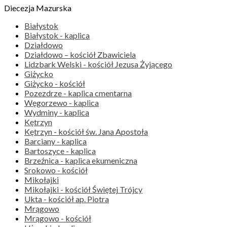
Diecezja Mazurska
Białystok
Białystok - kaplica
Działdowo
Działdowo – kościół Zbawiciela
Lidzbark Welski - kościół Jezusa Żyjącego
Giżycko
Giżycko - kościół
Pozezdrze - kaplica cmentarna
Węgorzewo - kaplica
Wydminy - kaplica
Kętrzyn
Kętrzyn - kościół św. Jana Apostoła
Barciany - kaplica
Bartoszyce - kaplica
Brzeźnica - kaplica ekumeniczna
Srokowo - kościół
Mikołajki
Mikołajki - kościół Świętej Trójcy
Ukta - kościół ap. Piotra
Mrągowo
Mrągowo - kościół