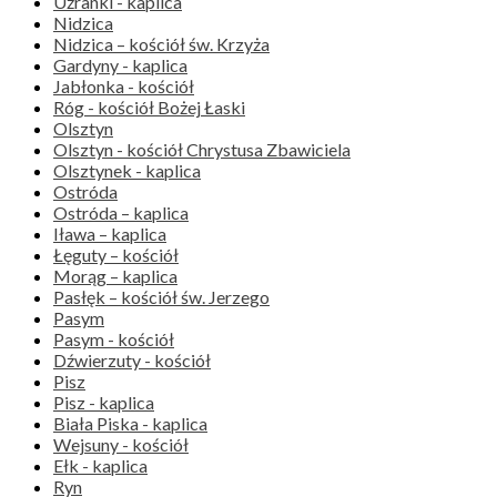
Użranki - kaplica
Nidzica
Nidzica – kościół św. Krzyża
Gardyny - kaplica
Jabłonka - kościół
Róg - kościół Bożej Łaski
Olsztyn
Olsztyn - kościół Chrystusa Zbawiciela
Olsztynek - kaplica
Ostróda
Ostróda – kaplica
Iława – kaplica
Łęguty – kościół
Morąg – kaplica
Pasłęk – kościół św. Jerzego
Pasym
Pasym - kościół
Dźwierzuty - kościół
Pisz
Pisz - kaplica
Biała Piska - kaplica
Wejsuny - kościół
Ełk - kaplica
Ryn