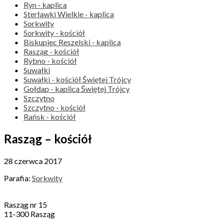
Ryn - kaplica
Sterławki Wielkie - kaplica
Sorkwity
Sorkwity - kościół
Biskupiec Reszelski - kaplica
Rasząg - kościół
Rybno - kościół
Suwałki
Suwałki - kościół Świętej Trójcy
Gołdap - kaplica Świętej Trójcy
Szczytno
Szczytno - kościół
Rańsk - kościół
Rasząg – kościół
28 czerwca 2017
Parafia:
Sorkwity
Rasząg nr 15
11-300 Rasząg