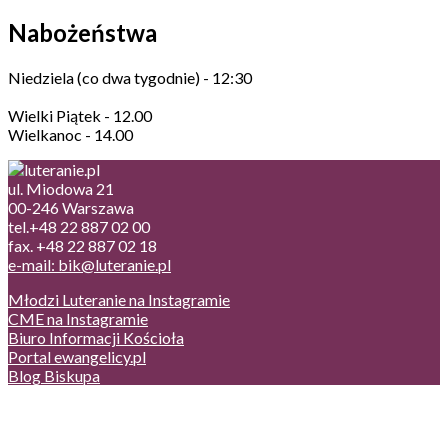
Nabożeństwa
Niedziela (co dwa tygodnie) - 12:30
Wielki Piątek - 12.00
Wielkanoc - 14.00
ul. Miodowa 21
00-246 Warszawa
tel.+48 22 887 02 00
fax. +48 22 887 02 18
e-mail: bik@luteranie.pl
Młodzi Luteranie na Instagramie
CME na Instagramie
Biuro Informacji Kościoła
Portal ewangelicy.pl
Blog Biskupa
Poczta
Prywatność, cookies