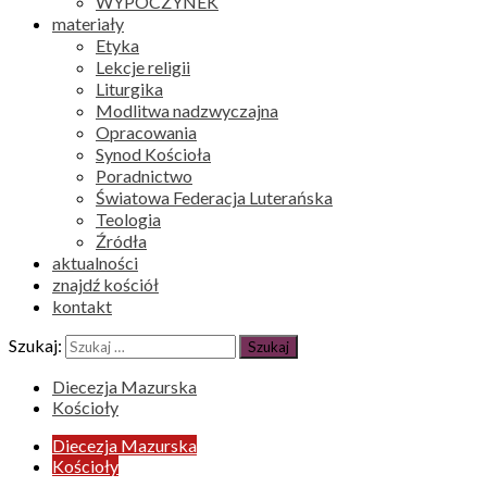
WYPOCZYNEK
materiały
Etyka
Lekcje religii
Liturgika
Modlitwa nadzwyczajna
Opracowania
Synod Kościoła
Poradnictwo
Światowa Federacja Luterańska
Teologia
Źródła
aktualności
znajdź kościół
kontakt
Szukaj:
Diecezja Mazurska
Kościoły
Diecezja Mazurska
Kościoły