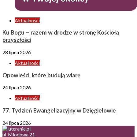
Aktualności
Ku Bogu – razem w drodze w stronę Kościoła
przyszłości
28 lipca 2026
Aktualności
Opowieści, które budują wiarę
24 lipca 2026
Aktualności
77. Tydzień Ewangelizacyjny w Dzięgielowie
24 lipca 2026
ul. Miodowa 21