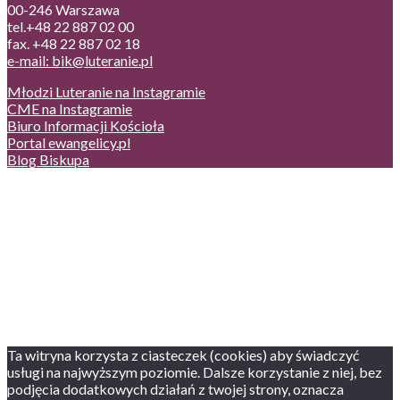
00-246 Warszawa
tel.+48 22 887 02 00
fax. +48 22 887 02 18
e-mail: bik@luteranie.pl
Młodzi Luteranie na Instagramie
CME na Instagramie
Biuro Informacji Kościoła
Portal ewangelicy.pl
Blog Biskupa
Poczta
Prywatność, cookies
English version
Status usług
Facebook
Twitter
Youtube
Instagram
Ta witryna korzysta z ciasteczek (cookies) aby świadczyć
usługi na najwyższym poziomie. Dalsze korzystanie z niej, bez
podjęcia dodatkowych działań z twojej strony, oznacza