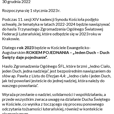
30 grudnia 2022
Rozpoczyna się 1 stycznia 2023 r.
Podczas 11. sesji XIV kadencji Synodu Kościoła podjęto
uchwałę, że tematyka w latach 2022-2024 będzie nawiązywać
do hasła Trzynastego Zgromadzenia Ogólnego Światowej
Federacji Luterańskiej, które odbędzie się w 2023 roku w
Krakowie.
Dlatego
rok 2023
będzie w Kościele Ewangelicko-
Augsburskim
ROKIEM POJEDNANIA – „Jeden Duch – Duch
Święty daje pojednanie”.
Hasło Zgromadzenia Ogólnego ŚFL, które brzmi „Jedno Ciało,
jeden Duch, jedna nadzieja”, jest bezpośrednim nawiązaniem do
słów ap. Pawła z Listu do Efezjan 4,4: „Jedno ciało i jeden Duch,
jak też powołani jesteście do jednej nadziej, która należy do
waszego powołania”.
Wyraża przesłanie o nadziei, solidarności i współdziałaniu, a
przede wszystkim zwraca uwagę na działanie Ducha Świętego
w Kościele, co wynika z toczącego się procesu ponownego
odczytania tożsamości luterańskiej, również w kontekście
ekumenicznym.