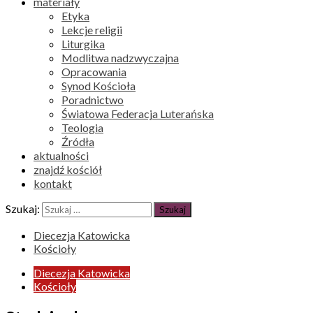
materiały
Etyka
Lekcje religii
Liturgika
Modlitwa nadzwyczajna
Opracowania
Synod Kościoła
Poradnictwo
Światowa Federacja Luterańska
Teologia
Źródła
aktualności
znajdź kościół
kontakt
Szukaj:
Diecezja Katowicka
Kościoły
Diecezja Katowicka
Kościoły