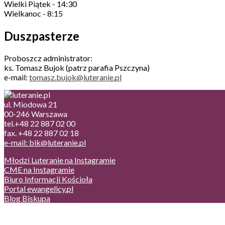
Wielki Piątek - 14:30
Wielkanoc - 8:15
Duszpasterze
Proboszcz administrator:
ks. Tomasz Bujok (patrz parafia Pszczyna)
e-mail:
tomasz.bujok@luteranie.pl
ul. Miodowa 21
00-246 Warszawa
tel.+48 22 887 02 00
fax. +48 22 887 02 18
e-mail: bik@luteranie.pl
Młodzi Luteranie na Instagramie
CME na Instagramie
Biuro Informacji Kościoła
Portal ewangelicy.pl
Blog Biskupa
Poczta