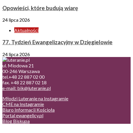
Opowieści, które budują wiarę
24 lipca 2026
Aktualności
77. Tydzień Ewangelizacyjny w Dzięgielowie
24 lipca 2026
ul. Miodowa 21
00-246 Warszawa
tel.+48 22 887 02 00
fax. +48 22 887 02 18
e-mail: bik@luteranie.pl
Młodzi Luteranie na Instagramie
CME na Instagramie
Biuro Informacji Kościoła
Portal ewangelicy.pl
Blog Biskupa
Poczta