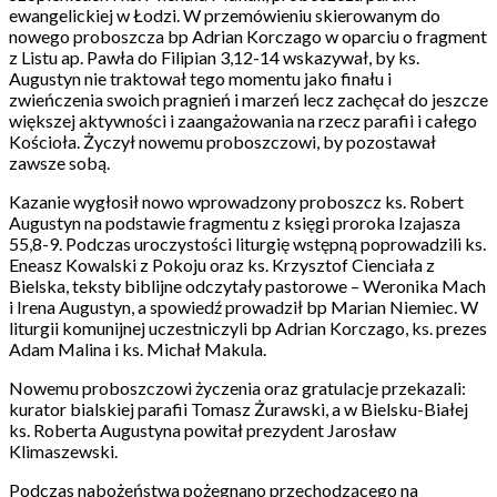
ewangelickiej w Łodzi. W przemówieniu skierowanym do
nowego proboszcza bp Adrian Korczago w oparciu o fragment
z Listu ap. Pawła do Filipian 3,12-14 wskazywał, by ks.
Augustyn nie traktował tego momentu jako finału i
zwieńczenia swoich pragnień i marzeń lecz zachęcał do jeszcze
większej aktywności i zaangażowania na rzecz parafii i całego
Kościoła. Życzył nowemu proboszczowi, by pozostawał
zawsze sobą.
Kazanie wygłosił nowo wprowadzony proboszcz ks. Robert
Augustyn na podstawie fragmentu z księgi proroka Izajasza
55,8-9. Podczas uroczystości liturgię wstępną poprowadzili ks.
Eneasz Kowalski z Pokoju oraz ks. Krzysztof Cienciała z
Bielska, teksty biblijne odczytały pastorowe – Weronika Mach
i Irena Augustyn, a spowiedź prowadził bp Marian Niemiec. W
liturgii komunijnej uczestniczyli bp Adrian Korczago, ks. prezes
Adam Malina i ks. Michał Makula.
Nowemu proboszczowi życzenia oraz gratulacje przekazali:
kurator bialskiej parafii Tomasz Żurawski, a w Bielsku-Białej
ks. Roberta Augustyna powitał prezydent Jarosław
Klimaszewski.
Podczas nabożeństwa pożegnano przechodzącego na