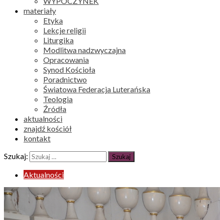
WYPOCZYNEK
materiały
Etyka
Lekcje religii
Liturgika
Modlitwa nadzwyczajna
Opracowania
Synod Kościoła
Poradnictwo
Światowa Federacja Luterańska
Teologia
Źródła
aktualności
znajdź kościół
kontakt
Szukaj:
Aktualności