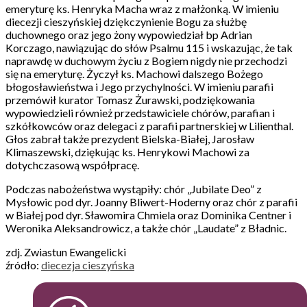
emeryturę ks. Henryka Macha wraz z małżonką. W imieniu
diecezji cieszyńskiej dziękczynienie Bogu za służbę
duchownego oraz jego żony wypowiedział bp Adrian
Korczago, nawiązując do słów Psalmu 115 i wskazując, że tak
naprawdę w duchowym życiu z Bogiem nigdy nie przechodzi
się na emeryturę. Życzył ks. Machowi dalszego Bożego
błogosławieństwa i Jego przychylności. W imieniu parafii
przemówił kurator Tomasz Żurawski, podziękowania
wypowiedzieli również przedstawiciele chórów, parafian i
szkółkowców oraz delegaci z parafii partnerskiej w Lilienthal.
Głos zabrał także prezydent Bielska-Białej, Jarosław
Klimaszewski, dziękując ks. Henrykowi Machowi za
dotychczasową współpracę.
Podczas nabożeństwa wystąpiły: chór „Jubilate Deo” z
Mysłowic pod dyr. Joanny Bliwert-Hoderny oraz chór z parafii
w Białej pod dyr. Sławomira Chmiela oraz Dominika Centner i
Weronika Aleksandrowicz, a także chór „Laudate” z Bładnic.
zdj. Zwiastun Ewangelicki
źródło:
diecezja cieszyńska