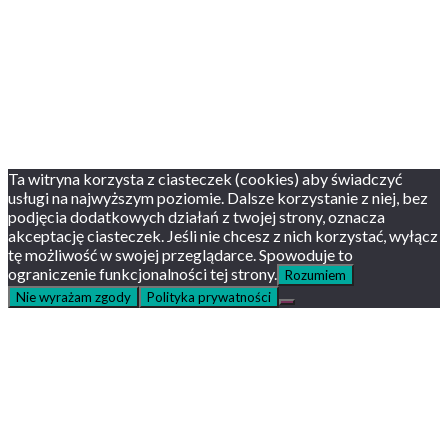
Prywatność, cookies
English version
Status usług
Facebook
Twitter
Youtube
Instagram
Ta witryna korzysta z ciasteczek (cookies) aby świadczyć
usługi na najwyższym poziomie. Dalsze korzystanie z niej, bez
podjęcia dodatkowych działań z twojej strony, oznacza
akceptację ciasteczek. Jeśli nie chcesz z nich korzystać, wyłącz
tę możliwość w swojej przeglądarce. Spowoduje to
ograniczenie funkcjonalności tej strony.
Rozumiem
Nie wyrażam zgody
Polityka prywatności