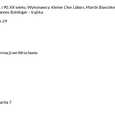
0. i 90. XX wieku. Wykonawcy:
Kleiner Chor Lübars
, Martin Blaschk
Hannes Bohlinger – trąbka
o 29
ormacji we Wrocławiu
artla 7