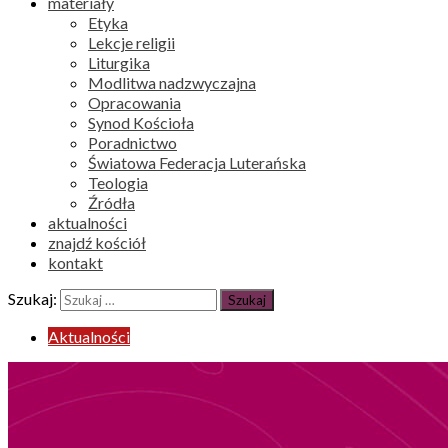
materiały
Etyka
Lekcje religii
Liturgika
Modlitwa nadzwyczajna
Opracowania
Synod Kościoła
Poradnictwo
Światowa Federacja Luterańska
Teologia
Źródła
aktualności
znajdź kościół
kontakt
Szukaj:
Aktualności