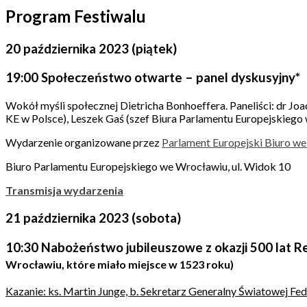
Program Festiwalu
20 października 2023 (piątek)
19:00 Społeczeństwo otwarte – panel dyskusyjny*
Wokół myśli społecznej Dietricha Bonhoeffera. Paneliści: dr J
KE w Polsce), Leszek Gaś (szef Biura Parlamentu Europejskieg
Wydarzenie organizowane przez
Parlament Europejski Biuro w
Biuro Parlamentu Europejskiego we Wrocławiu, ul. Widok 10
Transmisja wydarzenia
21 października 2023 (sobota)
10:30 Nabożeństwo jubileuszowe z okazji 500 lat 
Wrocławiu, które miało miejsce w 1523 roku)
Kazanie: ks. Martin Junge, b. Sekretarz Generalny Światowej Fed