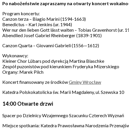
Po nabożeństwie zapraszamy na otwarty koncert wokalno
Program koncertu:
Canzon terza – Biagio Marini (1594-1663)
Benedictus – Karl Jenkins (ur. 1944)
Wer nur den lieben Gott lässt walten – Tobias Gravenhorst (ur. 1
Abendlied Josef Gabriel Rheinberger (1839-1901)
Canzon Quarta – Giovanni Gabrieli (1556—1612)
Wykonawcy:
Kleiner Chor Lübars pod dyrekcją Martina Blaschke
Zespół puzonistów pod kierunkiem Fryderyka Mizerskiego
Organy: Marek Pilch
Koncert finansowany ze środków
Gminy Wrocław
Katedra Polskokatolicka św. Marii Magdaleny, ul. Szewska 10
14:00 Otwarte drzwi
Spacer po Dzielnicy Wzajemnego Szacunku Czterech Wyznań
Miejsce spotkania: Katedra Prawosławna Narodzenia Przenajświę