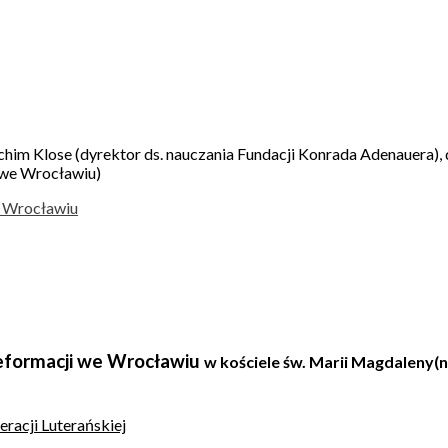
oachim Klose (dyrektor ds. nauczania Fundacji Konrada Adenauera)
o we Wrocławiu)
e Wrocławiu
Reformacji we Wrocławiu
w kościele św. Marii Magdaleny
(
eracji Luterańskiej