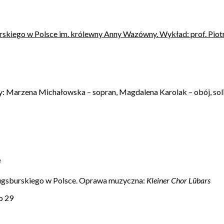
skiego w Polsce im. królewny Anny Wazówny. Wykład: prof. Pio
: Marzena Michałowska – sopran, Magdalena Karolak – obój, soli
e
Augsburskiego w Polsce. Oprawa muzyczna:
Kleiner Chor Lübars
o 29