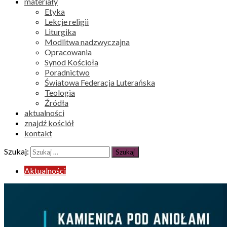
materiały
Etyka
Lekcje religii
Liturgika
Modlitwa nadzwyczajna
Opracowania
Synod Kościoła
Poradnictwo
Światowa Federacja Luterańska
Teologia
Źródła
aktualności
znajdź kościół
kontakt
Szukaj:
Aktualności