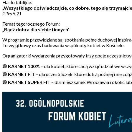
Hasło biblijne:
„Wszystkiego doświadczajcie, co dobre, tego się trzymajcie
1 Tes 5,21
Temat tegorocznego Forum:
„Bądź dobra dla siebie i innych”
W programie przewidziane są: spotkania pełne duchowej inspirac
To wyjątkowy czas budowania wspólnoty kobiet w Kościele.
Organizatorki wydarzenia przygotowały trzy opcje uczestnictwa
🟣
KARNET 100%
– dla kobiet, które chcą wziąć udział we ws
🟣
KARNET FIT
– dla uczestniczek, które dotrą później i nie z
🟣
KARNET SUPER FIT
– dla mieszkanek Wrocławia i okolic lub