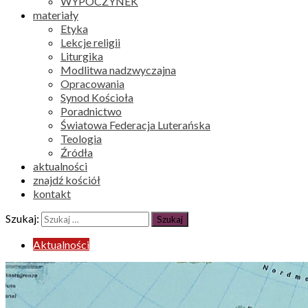
WYPOCZYNEK
materiały
Etyka
Lekcje religii
Liturgika
Modlitwa nadzwyczajna
Opracowania
Synod Kościoła
Poradnictwo
Światowa Federacja Luterańska
Teologia
Źródła
aktualności
znajdź kościół
kontakt
Szukaj:
Aktualności