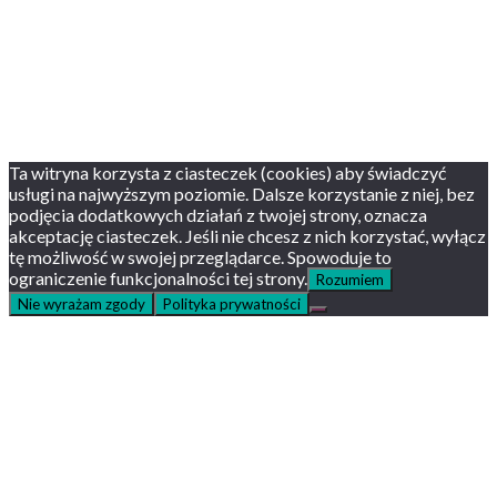
English version
Status usług
Facebook
Twitter
Youtube
Instagram
Ta witryna korzysta z ciasteczek (cookies) aby świadczyć
usługi na najwyższym poziomie. Dalsze korzystanie z niej, bez
podjęcia dodatkowych działań z twojej strony, oznacza
akceptację ciasteczek. Jeśli nie chcesz z nich korzystać, wyłącz
tę możliwość w swojej przeglądarce. Spowoduje to
ograniczenie funkcjonalności tej strony.
Rozumiem
Nie wyrażam zgody
Polityka prywatności