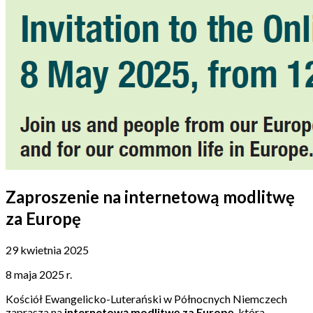
Zaproszenie na internetową modlitwę
za Europę
29 kwietnia 2025
8 maja 2025 r.
Kościół Ewangelicko-Luterański w Północnych Niemczech
zaprasza na
internetową modlitwę za Europę
, która