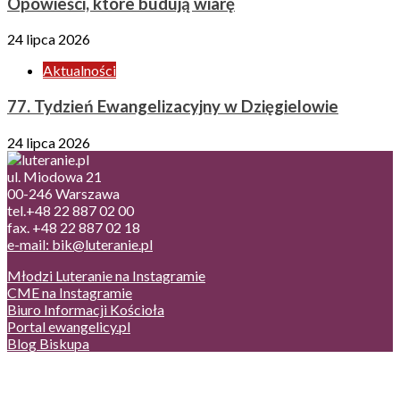
Opowieści, które budują wiarę
24 lipca 2026
Aktualności
77. Tydzień Ewangelizacyjny w Dzięgielowie
24 lipca 2026
ul. Miodowa 21
00-246 Warszawa
tel.+48 22 887 02 00
fax. +48 22 887 02 18
e-mail: bik@luteranie.pl
Młodzi Luteranie na Instagramie
CME na Instagramie
Biuro Informacji Kościoła
Portal ewangelicy.pl
Blog Biskupa
Poczta
Prywatność, cookies