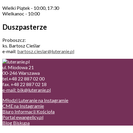
Wielki Piątek - 10:00, 17:30
Wielkanoc - 10:00
Duszpasterze
Proboszcz:
ks. Bartosz Cieślar
e-mail:
bartosz.cieslar@luteranie.pl
ul. Miodowa 21
00-246 Warszawa
tel.+48 22 887 02 00
fax. +48 22 887 02 18
e-mail: bik@luteranie.pl
Młodzi Luteranie na Instagramie
CME na Instagramie
Biuro Informacji Kościoła
Portal ewangelicy.pl
Blog Biskupa