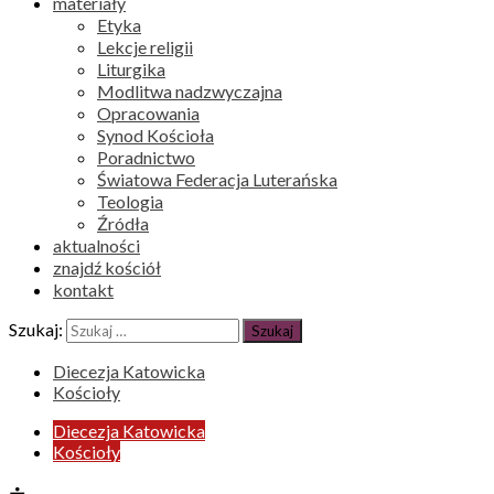
materiały
Etyka
Lekcje religii
Liturgika
Modlitwa nadzwyczajna
Opracowania
Synod Kościoła
Poradnictwo
Światowa Federacja Luterańska
Teologia
Źródła
aktualności
znajdź kościół
kontakt
Szukaj:
Diecezja Katowicka
Kościoły
Diecezja Katowicka
Kościoły