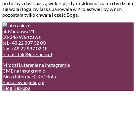
po to, by zdusić naszą wolę z jej złymi skłonnościami i by działa
się wola Boga, by łaska panowała w Królestwie i by w nim
pozostała tylko chwała i cześć Boga.
ul. Miodowa 21
00-246 Warszawa
tel.+48 22 887 02 00
fax. +48 22 887 02 18
e-mail: bik@luteranie.pl
Młodzi Luteranie na Instagramie
CME na Instagramie
Biuro Informacji Kościoła
Portal ewangelicy.pl
Blog Biskupa
Poczta
Prywatność, cookies
English version
Status usług
Facebook
Twitter