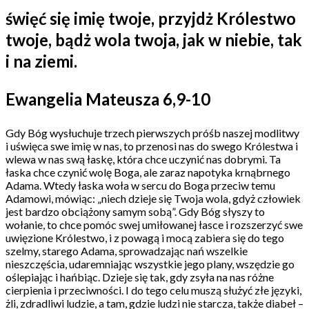
święć się imię twoje, przyjdż Królestwo
twoje, bądż wola twoja, jak w niebie, tak
i na ziemi.
Ewangelia Mateusza 6,9-10
Gdy Bóg wysłuchuje trzech pierwszych próśb naszej modlitwy
i uświęca swe imię w nas, to przenosi nas do swego Królestwa i
wlewa w nas swą łaskę, która chce uczynić nas dobrymi. Ta
łaska chce czynić wolę Boga, ale zaraz napotyka krnąbrnego
Adama. Wtedy łaska woła w sercu do Boga przeciw temu
Adamowi, mówiąc: „niech dzieje się Twoja wola, gdyż człowiek
jest bardzo obciążony samym sobą”. Gdy Bóg słyszy to
wołanie, to chce pomóc swej umiłowanej łasce i rozszerzyć swe
uwięzione Królestwo, i z powagą i mocą zabiera się do tego
szelmy, starego Adama, sprowadzając nań wszelkie
nieszczęścia, udaremniając wszystkie jego plany, wszędzie go
oślepiając i hańbiąc. Dzieje się tak, gdy zsyła na nas różne
cierpienia i przeciwności. I do tego celu muszą służyć złe języki,
żli, zdradliwi ludzie, a tam, gdzie ludzi nie starcza, także diabeł –