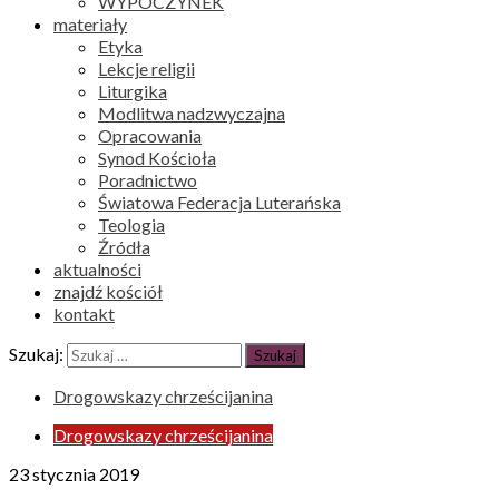
WYPOCZYNEK
materiały
Etyka
Lekcje religii
Liturgika
Modlitwa nadzwyczajna
Opracowania
Synod Kościoła
Poradnictwo
Światowa Federacja Luterańska
Teologia
Źródła
aktualności
znajdź kościół
kontakt
Szukaj:
Drogowskazy chrześcijanina
Drogowskazy chrześcijanina
23 stycznia 2019