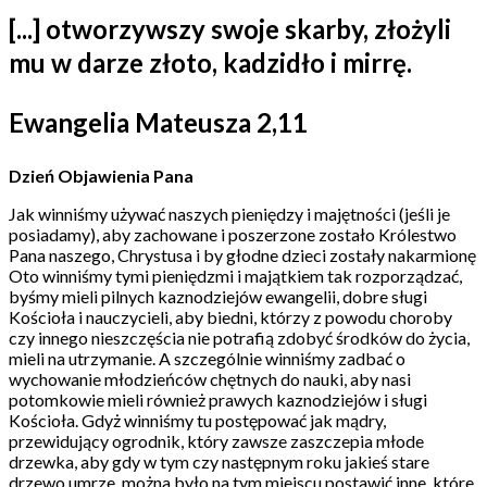
[...] otworzywszy swoje skarby, złożyli
mu w darze złoto, kadzidło i mirrę.
Ewangelia Mateusza 2,11
Dzień Objawienia Pana
Jak winniśmy używać naszych pieniędzy i majętności (jeśli je
posiadamy), aby zachowane i poszerzone zostało Królestwo
Pana naszego, Chrystusa i by głodne dzieci zostały nakarmionę
Oto winniśmy tymi pieniędzmi i majątkiem tak rozporządzać,
byśmy mieli pilnych kaznodziejów ewangelii, dobre sługi
Kościoła i nauczycieli, aby biedni, którzy z powodu choroby
czy innego nieszczęścia nie potrafią zdobyć środków do życia,
mieli na utrzymanie. A szczególnie winniśmy zadbać o
wychowanie młodzieńców chętnych do nauki, aby nasi
potomkowie mieli również prawych kaznodziejów i sługi
Kościoła. Gdyż winniśmy tu postępować jak mądry,
przewidujący ogrodnik, który zawsze zaszczepia młode
drzewka, aby gdy w tym czy następnym roku jakieś stare
drzewo umrze, można było na tym miejscu postawić inne, które