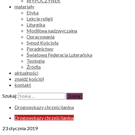
WYPOCZYNEK
materiały
Etyka
Lekcje religii
Liturgika
Modlitwa nadzwyczajna
Opracowania
Synod Kościoła
Poradnictwo
Światowa Federacja Luterańska
Teologia
Źródła
aktualności
znajdź kościół
kontakt
Szukaj:
Drogowskazy chrześcijanina
Drogowskazy chrześcijanina
23 stycznia 2019