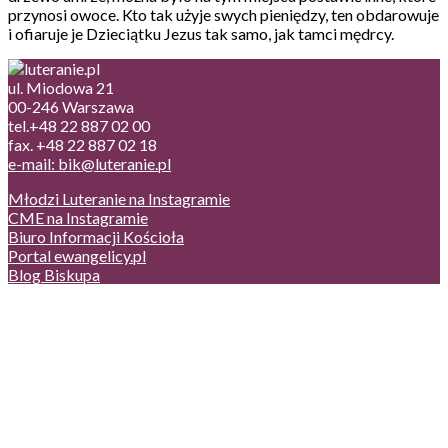
przynosi owoce. Kto tak użyje swych pieniędzy, ten obdarowuje
i ofiaruje je Dzieciątku Jezus tak samo, jak tamci mędrcy.
ul. Miodowa 21
00-246 Warszawa
tel.+48 22 887 02 00
fax. +48 22 887 02 18
e-mail: bik@luteranie.pl
Młodzi Luteranie na Instagramie
CME na Instagramie
Biuro Informacji Kościoła
Portal ewangelicy.pl
Blog Biskupa
Poczta
Prywatność, cookies
English version
Status usług
Facebook
Twitter
Youtube