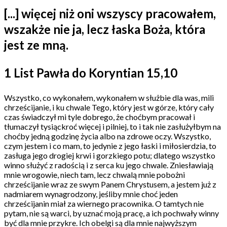
[...] więcej niż oni wszyscy pracowałem,
wszakże nie ja, lecz łaska Boża, która
jest ze mną.
1 List Pawła do Koryntian 15,10
Wszystko, co wykonałem, wykonałem w służbie dla was, mili
chrześcijanie, i ku chwale Tego, który jest w górze, który cały
czas świadczył mi tyle dobrego, że choćbym pracował i
tłumaczył tysiąckroć więcej i pilniej, to i tak nie zasłużyłbym na
choćby jedną godzinę życia albo na zdrowe oczy. Wszystko,
czym jestem i co mam, to jedynie z jego łaski i miłosierdzia, to
zasługa jego drogiej krwi i gorzkiego potu; dlatego wszystko
winno służyć z radością i z serca ku jego chwale. Zniesławiają
mnie wrogowie, niech tam, lecz chwalą mnie pobożni
chrześcijanie wraz ze swym Panem Chrystusem, a jestem już z
nadmiarem wynagrodzony, jeśliby mnie choć jeden
chrześcijanin miał za wiernego pracownika. O tamtych nie
pytam, nie są warci, by uznać moją pracę, a ich pochwały winny
być dla mnie przykre. Ich obelgi są dla mnie najwyższym