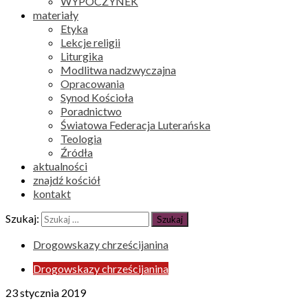
WYPOCZYNEK
materiały
Etyka
Lekcje religii
Liturgika
Modlitwa nadzwyczajna
Opracowania
Synod Kościoła
Poradnictwo
Światowa Federacja Luterańska
Teologia
Źródła
aktualności
znajdź kościół
kontakt
Szukaj:
Drogowskazy chrześcijanina
Drogowskazy chrześcijanina
23 stycznia 2019