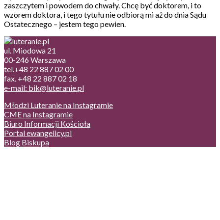
zaszczytem i powodem do chwały. Chcę być doktorem, i to
wzorem doktora, i tego tytułu nie odbiorą mi aż do dnia Sądu
Ostatecznego – jestem tego pewien.
ul. Miodowa 21
00-246 Warszawa
tel.+48 22 887 02 00
fax. +48 22 887 02 18
e-mail: bik@luteranie.pl
Młodzi Luteranie na Instagramie
CME na Instagramie
Biuro Informacji Kościoła
Portal ewangelicy.pl
Blog Biskupa
Poczta
Prywatność, cookies
English version
Status usług
Facebook
Twitter