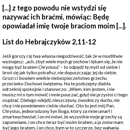
[...] z tego powodu nie wstydzi się
nazywać ich braćmi, mówiąc: Będę
opowiadał imię twoje braciom moim [...].
List do Hebrajczyków 2,11-12
Jeśli gorszy cię twa własna niegodziwość, tak że w modlitwie
wyznajesz: „ach, zbyt wiele mych grzechów i lękam się, że nie
mogę być bratem Chrystusa” – to odpędż tę myśl od siebie i
broń się jak tylko potrafisz, nie dopuszczając jej do siebie.
Grozi ci bowiem wielkie niebezpieczeństwo grzechu
przeciwko Duchowi świętemu. Na te podszepty diabła
odrzeknij spokojnie i stanowczo: „Wiem, kim jestem, i nie
musisz mi o tym mówić i mnie pouczać, gdyż nie przystoi ci tego
osądzać. Dlatego odejdż, nieszczęsny, zwodniczy duchu, nie
chcę i nie powinienem ciebie słuchać. Oto tu jest mój Pan,
Chrystus, jednorodzony Syn Boga, który za mnie umarł i
zmartwychwstał, i on mi mówi, że wszystkie moje grzechy są
zapomniane, i on chce teraz być moim bratem, a ja znów mam
być jego bratem, i on chce, bym w to szczerze, bez wahania