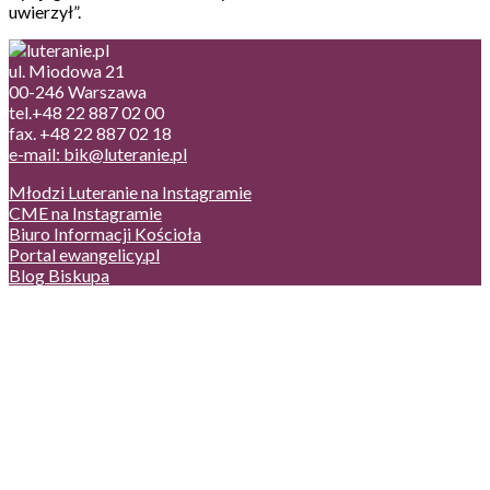
uwierzył”.
ul. Miodowa 21
00-246 Warszawa
tel.+48 22 887 02 00
fax. +48 22 887 02 18
e-mail: bik@luteranie.pl
Młodzi Luteranie na Instagramie
CME na Instagramie
Biuro Informacji Kościoła
Portal ewangelicy.pl
Blog Biskupa
Poczta
Prywatność, cookies
English version
Status usług
Facebook
Twitter
Youtube
Instagram