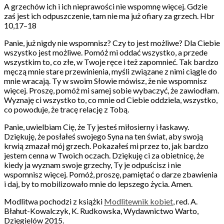
A grzechów ich i ich nieprawości nie wspomnę więcej. Gdzie
zaś jest ich odpuszczenie, tam nie ma już ofiary za grzech. Hbr
10,17–18
Panie, już nigdy nie wspomnisz? Czy to jest możliwe? Dla Ciebie
wszystko jest możliwe. Pomóż mi oddać wszystko, a przede
wszystkim to, co złe, w Twoje ręce i też zapomnieć. Tak bardzo
męczą mnie stare przewinienia, myśli związane z nimi ciągle do
mnie wracają. Ty w swoim Słowie mówisz, że nie wspomnisz
więcej. Proszę, pomóż mi samej sobie wybaczyć, że zawiodłam.
Wyznaję ci wszystko to, co mnie od Ciebie oddziela, wszystko,
co powoduje, że tracę relację z Tobą.
Panie, uwielbiam Cię, że Ty jesteś miłosierny i łaskawy.
Dziękuję, że posłałeś swojego Syna na ten świat, aby swoją
krwią zmazał mój grzech. Pokazałeś mi przez to, jak bardzo
jestem cenna w Twoich oczach. Dziękuję ci za obietnicę, że
kiedy ja wyznam swoje grzechy, Ty je odpuścisz i nie
wspomnisz więcej. Pomóż, proszę, pamiętać o darze zbawienia
i daj, by to mobilizowało mnie do lepszego życia. Amen.
Modlitwa pochodzi z książki
Modlitewnik kobiet
, red. A.
Błahut-Kowalczyk, K. Rudkowska, Wydawnictwo Warto,
Dzięgielów 2015.