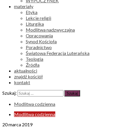
WYPOCZYNEK
materiały
Etyka
Lekcje religii
Liturgika
Modlitwa nadzwyczajna
Opracowania
Synod Kościoła
Poradnictwo
Światowa Federacja Luterańska
Teologia
Źródła
aktualności
znajdź kościół
kontakt
Szukaj:
Modlitwa codzienna
Modlitwa codzienna
20 marca 2019