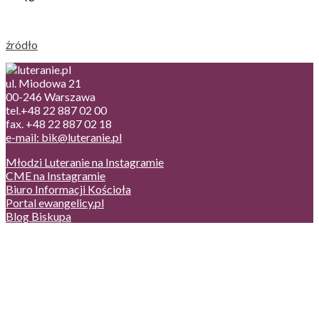
źródło
ul. Miodowa 21
00-246 Warszawa
tel.+48 22 887 02 00
fax. +48 22 887 02 18
e-mail: bik@luteranie.pl
Młodzi Luteranie na Instagramie
CME na Instagramie
Biuro Informacji Kościoła
Portal ewangelicy.pl
Blog Biskupa
Poczta
Prywatność, cookies
English version
Status usług
Facebook