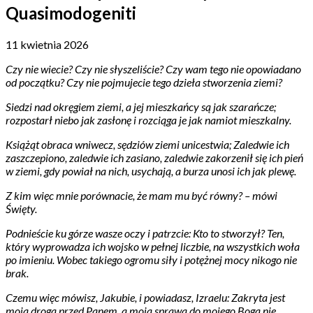
Quasimodogeniti
11 kwietnia 2026
Czy nie wiecie? Czy nie słyszeliście? Czy wam tego nie opowiadano
od początku? Czy nie pojmujecie tego dzieła stworzenia ziemi?
Siedzi nad okręgiem ziemi, a jej mieszkańcy są jak szarańcze;
rozpostarł niebo jak zasłonę i rozciąga je jak namiot mieszkalny.
Książąt obraca wniwecz, sędziów ziemi unicestwia; Zaledwie ich
zaszczepiono, zaledwie ich zasiano, zaledwie zakorzenił się ich pień
w ziemi, gdy powiał na nich, usychają, a burza unosi ich jak plewę.
Z kim więc mnie porównacie, że mam mu być równy? – mówi
Święty.
Podnieście ku górze wasze oczy i patrzcie: Kto to stworzył? Ten,
który wyprowadza ich wojsko w pełnej liczbie, na wszystkich woła
po imieniu. Wobec takiego ogromu siły i potężnej mocy nikogo nie
brak.
Czemu więc mówisz, Jakubie, i powiadasz, Izraelu: Zakryta jest
moja droga przed Panem, a moja sprawa do mojego Boga nie