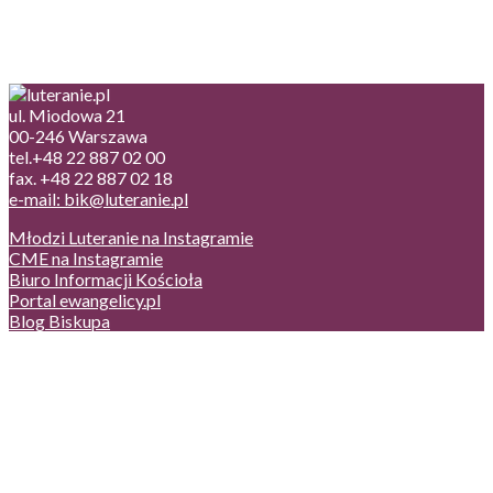
ul. Miodowa 21
00-246 Warszawa
tel.+48 22 887 02 00
fax. +48 22 887 02 18
e-mail: bik@luteranie.pl
Młodzi Luteranie na Instagramie
CME na Instagramie
Biuro Informacji Kościoła
Portal ewangelicy.pl
Blog Biskupa
Poczta
Prywatność, cookies
English version
Status usług
Facebook
Twitter