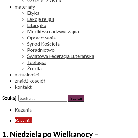
WYPOCZYNEK
materiały
Etyka
Lekcje religii
Liturgika
Modlitwa nadzwyczajna
Opracowania
Synod Kościoła
Poradnictwo
Światowa Federacja Luterańska
Teologia
Źródła
aktualności
znajdź kościół
kontakt
Szukaj:
Kazania
Kazania
1. Niedziela po Wielkanocy –