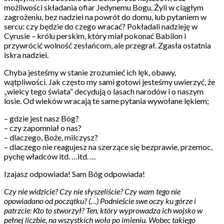
możliwości składania ofiar Jedynemu Bogu. Żyli w ciągłym
zagrożeniu, bez nadziei na powrót do domu, lub pytaniem w
sercu: czy będzie do czego wracać? Pokładali nadzieję w
Cyrusie – królu perskim, który miał pokonać Babilon i
przywrócić wolność zesłańcom, ale przegrał. Zgasła ostatnia
iskra nadziei.
Chyba jesteśmy w stanie zrozumieć ich lęk, obawy,
wątpliwości. Jak często my sami gotowi jesteśmy uwierzyć, że
„wielcy tego świata” decydują o lasach narodów i o naszym
losie. Od wieków wracają te same pytania wywołane lękiem;
– gdzie jest nasz Bóg?
– czy zapomniał o nas?
– dlaczego, Boże, milczysz?
– dlaczego nie reagujesz na szerzące się bezprawie, przemoc,
pychę władców itd. …itd. …
Izajasz odpowiada! Sam Bóg odpowiada!
Czy nie widzicie? Czy nie słyszeliście? Czy wam tego nie
opowiadano od początku? (…) Podnieście swe oczy ku górze i
patrzcie: Kto to stworzył? Ten, który wyprowadza ich wojsko w
pełnej liczbie, na wszystkich woła po imieniu. Wobec takiego