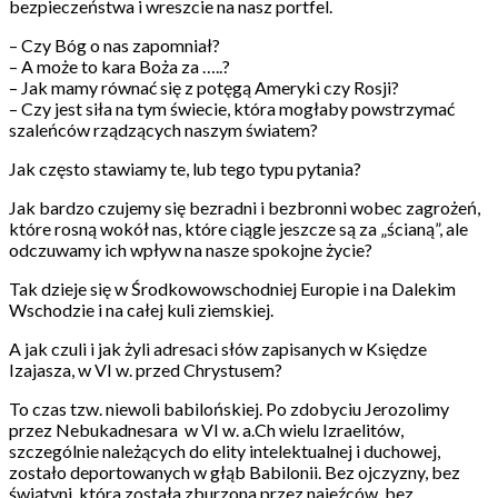
bezpieczeństwa i wreszcie na nasz portfel.
– Czy Bóg o nas zapomniał?
– A może to kara Boża za …..?
– Jak mamy równać się z potęgą Ameryki czy Rosji?
– Czy jest siła na tym świecie, która mogłaby powstrzymać
szaleńców rządzących naszym światem?
Jak często stawiamy te, lub tego typu pytania?
Jak bardzo czujemy się bezradni i bezbronni wobec zagrożeń,
które rosną wokół nas, które ciągle jeszcze są za „ścianą”, ale
odczuwamy ich wpływ na nasze spokojne życie?
Tak dzieje się w Środkowowschodniej Europie i na Dalekim
Wschodzie i na całej kuli ziemskiej.
A jak czuli i jak żyli adresaci słów zapisanych w Księdze
Izajasza, w VI w. przed Chrystusem?
To czas tzw. niewoli babilońskiej. Po zdobyciu Jerozolimy
przez Nebukadnesara w VI w. a.Ch wielu Izraelitów,
szczególnie należących do elity intelektualnej i duchowej,
zostało deportowanych w głąb Babilonii. Bez ojczyzny, bez
świątyni, która została zburzona przez najeźców, bez