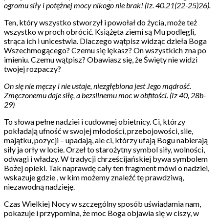
ogromu siły i potężnej mocy nikogo nie brak! (Iz. 40,21(22-25)26).
Ten, który wszystko stworzył i powołał do życia, może też
wszystko w proch obrócić. Książęta ziemi są Mu podlegli,
strąca ich i unicestwia. Dlaczego wątpisz widząc dzieła Boga
Wszechmogącego? Czemu się lękasz? On wszystkich zna po
imieniu. Czemu wątpisz? Obawiasz się, że Święty nie widzi
twojej rozpaczy?
On się nie męczy i nie ustaje, niezgłębiona jest Jego mądrość.
Zmęczonemu daje siłę, a bezsilnemu moc w obfitości. (Iz 40, 28b-
29)
To słowa pełne nadziei i cudownej obietnicy. Ci, którzy
pokładają ufność w swojej młodości, przebojowości, sile,
majątku, pozycji – upadają, ale ci, którzy ufają Bogu nabierają
siły ja orły w locie. Orzeł to starożytny symbol siły, wolności,
odwagi i władzy. W tradycji chrześcijańskiej bywa symbolem
Bożej opieki. Tak naprawdę cały ten fragment mówi o nadziei,
wskazuje gdzie , w kim możemy znaleźć tę prawdziwą,
niezawodną nadzieję.
Czas Wielkiej Nocy w szczególny sposób uświadamia nam,
pokazuje i przypomina, że moc Boga objawia się w ciszy, w