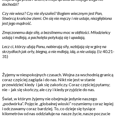
dochodzi?
Czy nie wiesz? Czy nie słyszałeś? Bogiem wiecznym jest Pan,
Stwórcą krańców ziemi. On się nie męczy i nie ustaje, niezgłębiona
jest jego mądrość.
Zmęczonemu daje siłę, a bezsilnemu moc w obfitości. Młodzieńcy
ustają i mdleją, a pacholęta potykają się i upadają,
Lecz ci, którzy ufają Panu, nabierają siły, wzbijają się w górę na
skrzydłach jak orły, biegną, a nie mdleją, idą, a nie ustają.
(Iz 40.21-
31)
Żyjemy w niespokojnych czasach. Wojna za wschodnią granicą
coraz częściej zagląda i do nas. Nikt nie jest w stanie
przewidzieć kiedy i jak się zakończy. Coraz częściej pytamy;
nie – jak się skończy, ale czy i kiedy przyjdzie do nas.
Świat, w którym żyjemy nie obejmuje jedynie naszego
„podwórka”. Pojęcie „globalnej wioski” rozumiemy coraz lepiej
i odczuwamy coraz bardziej. To, co dzieje się tysiące
kilometrów od nas oddziałuje na nasze życie, nasze poczucie