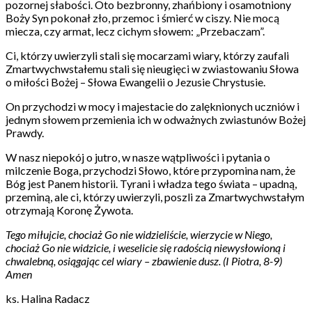
pozornej słabości. Oto bezbronny, zhańbiony i osamotniony
Boży Syn pokonał zło, przemoc i śmierć w ciszy. Nie mocą
miecza, czy armat, lecz cichym słowem: „Przebaczam”.
Ci, którzy uwierzyli stali się mocarzami wiary, którzy zaufali
Zmartwychwstałemu stali się nieugięci w zwiastowaniu Słowa
o miłości Bożej – Słowa Ewangelii o Jezusie Chrystusie.
On przychodzi w mocy i majestacie do zalęknionych uczniów i
jednym słowem przemienia ich w odważnych zwiastunów Bożej
Prawdy.
W nasz niepokój o jutro, w nasze wątpliwości i pytania o
milczenie Boga, przychodzi Słowo, które przypomina nam, że
Bóg jest Panem historii. Tyrani i władza tego świata – upadną,
przeminą, ale ci, którzy uwierzyli, poszli za Zmartwychwstałym
otrzymają Koronę Żywota.
Tego miłujcie, chociaż Go nie widzieliście, wierzycie w Niego,
chociaż Go nie widzicie, i weselicie się radością niewysłowioną i
chwalebną, osiągając cel wiary – zbawienie dusz. (I Piotra, 8-9)
Amen
ks. Halina Radacz