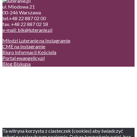
ul. Miodowa 21
00-246 Warszawa
tel.+48 22 887 02 00
fax. +48 22 887 02 18
e-mail: bik@luteranie.pl
Młodzi Luteranie na Instagramie
CME na Instagramie
Biuro Informacji Kościoła
Portal ewangelicy.pl
Blog Biskupa
Poczta
Prywatność, cookies
English version
Status usług
Facebook
Twitter
Youtube
Instagram
Ta witryna korzysta z ciasteczek (cookies) aby świadczyć
usługi na najwyższym poziomie. Dalsze korzystanie z niej, bez