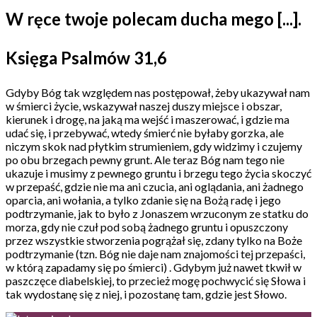
W ręce twoje polecam ducha mego [...].
Księga Psalmów 31,6
Gdyby Bóg tak względem nas postępował, żeby ukazywał nam
w śmierci życie, wskazywał naszej duszy miejsce i obszar,
kierunek i drogę, na jaką ma wejść i maszerować, i gdzie ma
udać się, i przebywać, wtedy śmierć nie byłaby gorzka, ale
niczym skok nad płytkim strumieniem, gdy widzimy i czujemy
po obu brzegach pewny grunt. Ale teraz Bóg nam tego nie
ukazuje i musimy z pewnego gruntu i brzegu tego życia skoczyć
w przepaść, gdzie nie ma ani czucia, ani oglądania, ani żadnego
oparcia, ani wołania, a tylko zdanie się na Bożą radę i jego
podtrzymanie, jak to było z Jonaszem wrzuconym ze statku do
morza, gdy nie czuł pod sobą żadnego gruntu i opuszczony
przez wszystkie stworzenia pogrążał się, zdany tylko na Boże
podtrzymanie (tzn. Bóg nie daje nam znajomości tej przepaści,
w którą zapadamy się po śmierci) . Gdybym już nawet tkwił w
paszczęce diabelskiej, to przecież mogę pochwycić się Słowa i
tak wydostanę się z niej, i pozostanę tam, gdzie jest Słowo.