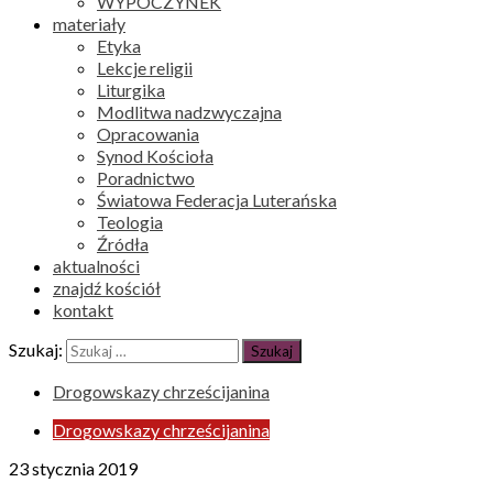
WYPOCZYNEK
materiały
Etyka
Lekcje religii
Liturgika
Modlitwa nadzwyczajna
Opracowania
Synod Kościoła
Poradnictwo
Światowa Federacja Luterańska
Teologia
Źródła
aktualności
znajdź kościół
kontakt
Szukaj:
Drogowskazy chrześcijanina
Drogowskazy chrześcijanina
23 stycznia 2019